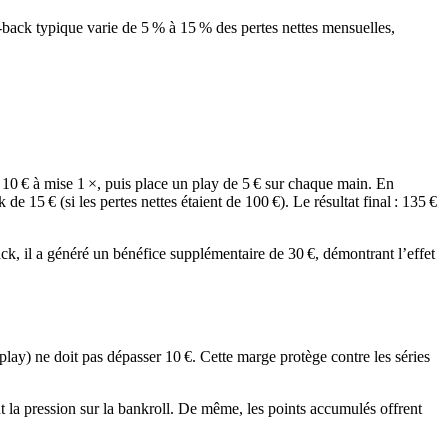
sh‑back typique varie de 5 % à 15 % des pertes nettes mensuelles,
 10 € à mise 1 ×, puis place un play de 5 € sur chaque main. En
 15 € (si les pertes nettes étaient de 100 €). Le résultat final : 135 €
ack, il a généré un bénéfice supplémentaire de 30 €, démontrant l’effet
play) ne doit pas dépasser 10 €. Cette marge protège contre les séries
 la pression sur la bankroll. De même, les points accumulés offrent