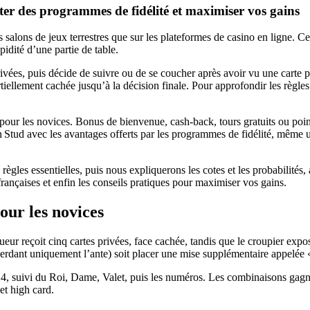
er des programmes de fidélité et maximiser vos gains
salons de jeux terrestres que sur les plateformes de casino en ligne. Ce 
idité d’une partie de table.
privées, puis décide de suivre ou de se coucher après avoir vu une carte pa
iellement cachée jusqu’à la décision finale. Pour approfondir les règles 
pour les novices. Bonus de bienvenue, cash‑back, tours gratuits ou point
 Stud avec les avantages offerts par les programmes de fidélité, même 
 règles essentielles, puis nous expliquerons les cotes et les probabilité
françaises et enfin les conseils pratiques pour maximiser vos gains.
our les novices
r reçoit cinq cartes privées, face cachée, tandis que le croupier expos
 (perdant uniquement l’ante) soit placer une mise supplémentaire appelée 
14, suivi du Roi, Dame, Valet, puis les numéros. Les combinaisons gagnant
 et high card.