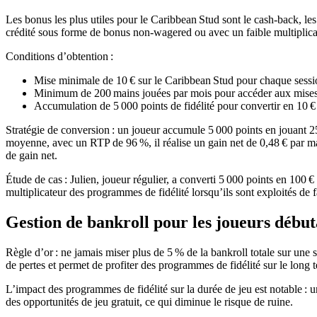
Les bonus les plus utiles pour le Caribbean Stud sont le cash‑back, les
crédité sous forme de bonus non‑wagered ou avec un faible multiplicat
Conditions d’obtention :
Mise minimale de 10 € sur le Caribbean Stud pour chaque sessi
Minimum de 200 mains jouées par mois pour accéder aux mise
Accumulation de 5 000 points de fidélité pour convertir en 10 € 
Stratégie de conversion : un joueur accumule 5 000 points en jouant 2
moyenne, avec un RTP de 96 %, il réalise un gain net de 0,48 € par main,
de gain net.
Étude de cas : Julien, joueur régulier, a converti 5 000 points en 100 
multiplicateur des programmes de fidélité lorsqu’ils sont exploités de 
Gestion de bankroll pour les joueurs début
Règle d’or : ne jamais miser plus de 5 % de la bankroll totale sur une 
de pertes et permet de profiter des programmes de fidélité sur le long 
L’impact des programmes de fidélité sur la durée de jeu est notable :
des opportunités de jeu gratuit, ce qui diminue le risque de ruine.