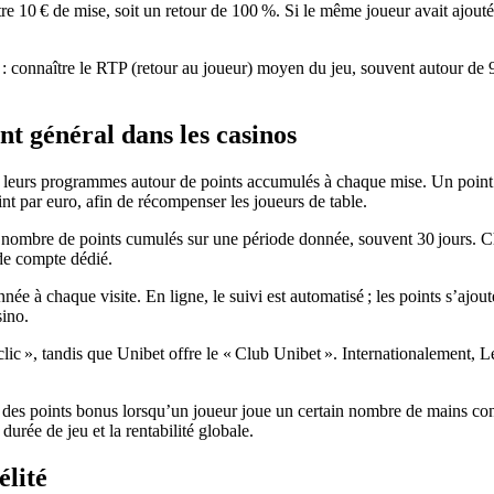
re 10 € de mise, soit un retour de 100 %. Si le même joueur avait ajouté 
 : connaître le RTP (retour au joueur) moyen du jeu, souvent autour de 9
t général dans les casinos
ent leurs programmes autour de points accumulés à chaque mise. Un point
nt par euro, afin de récompenser les joueurs de table.
du nombre de points cumulés sur une période donnée, souvent 30 jours. 
 de compte dédié.
née à chaque visite. En ligne, le suivi est automatisé ; les points s’ajo
sino.
tclic », tandis que Unibet offre le « Club Unibet ». Internationalement
 des points bonus lorsqu’un joueur joue un certain nombre de mains con
 durée de jeu et la rentabilité globale.
élité