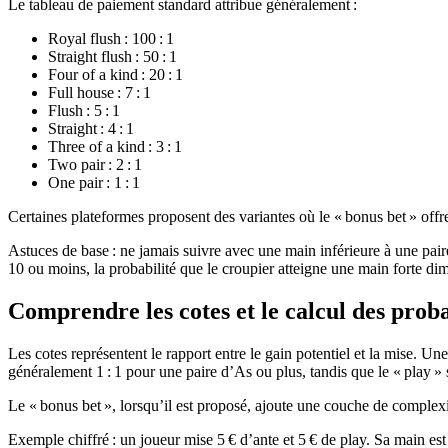
Le tableau de paiement standard attribue généralement :
Royal flush : 100 : 1
Straight flush : 50 : 1
Four of a kind : 20 : 1
Full house : 7 : 1
Flush : 5 : 1
Straight : 4 : 1
Three of a kind : 3 : 1
Two pair : 2 : 1
One pair : 1 : 1
Certaines plateformes proposent des variantes où le « bonus bet » off
Astuces de base : ne jamais suivre avec une main inférieure à une paire 
10 ou moins, la probabilité que le croupier atteigne une main forte dimi
Comprendre les cotes et le calcul des proba
Les cotes représentent le rapport entre le gain potentiel et la mise. Un
généralement 1 : 1 pour une paire d’As ou plus, tandis que le « play » 
Le « bonus bet », lorsqu’il est proposé, ajoute une couche de complexi
Exemple chiffré : un joueur mise 5 € d’ante et 5 € de play. Sa main est 