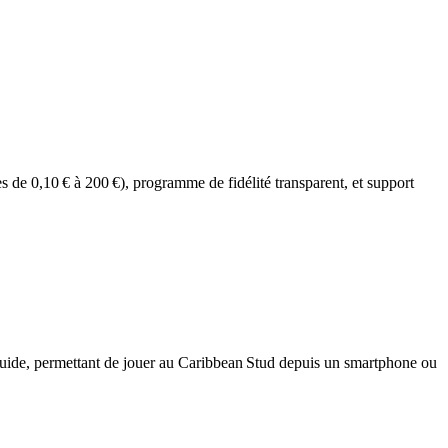
s de 0,10 € à 200 €), programme de fidélité transparent, et support
fluide, permettant de jouer au Caribbean Stud depuis un smartphone ou