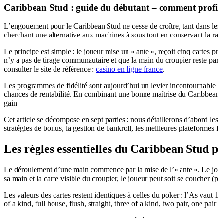
Caribbean Stud : guide du débutant – comment profit
L’engouement pour le Caribbean Stud ne cesse de croître, tant dans les 
cherchant une alternative aux machines à sous tout en conservant la rap
Le principe est simple : le joueur mise un « ante », reçoit cinq cartes 
n’y a pas de tirage communautaire et que la main du croupier reste part
consulter le site de référence :
casino en ligne france
.
Les programmes de fidélité sont aujourd’hui un levier incontournable 
chances de rentabilité. En combinant une bonne maîtrise du Caribbean
gain.
Cet article se décompose en sept parties : nous détaillerons d’abord les
stratégies de bonus, la gestion de bankroll, les meilleures plateformes 
Les règles essentielles du Caribbean Stud p
Le déroulement d’une main commence par la mise de l’« ante ». Le joueu
sa main et la carte visible du croupier, le joueur peut soit se coucher
Les valeurs des cartes restent identiques à celles du poker : l’As vaut 
of a kind, full house, flush, straight, three of a kind, two pair, one pair