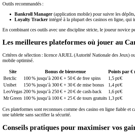
Outils recommandés :
Bankroll Manager
(application mobile) pour suivre les dépôts, 
Loyalty Tracker
intégré à la plupart des casinos en ligne, qui 
En combinant ces outils avec une discipline stricte, le joueur novice p
Les meilleures plateformes où jouer au Ca
Critères de sélection : licence ARJEL (Autorité Nationale des Jeux) ou
mobile optimisé.
Site
Bonus de bienvenue
Points par €
Betclic
100 % jusqu’à 200 € + 50 € de free spins
1,5 pt/€
Unibet
150 % jusqu’à 300 € + 30 € de mise bonus
1,4 pt/€
LeoVegas
200 % jusqu’à 250 € + 20 € de cash‑back
1,6 pt/€
Mr Green
100 % jusqu’à 100 € + 25 € de tours gratuits
1,3 pt/€
Ces plateformes sont reconnues comme des casino en ligne fiable et ca
une tablette sans sacrifier la sécurité.
Conseils pratiques pour maximiser vos gain