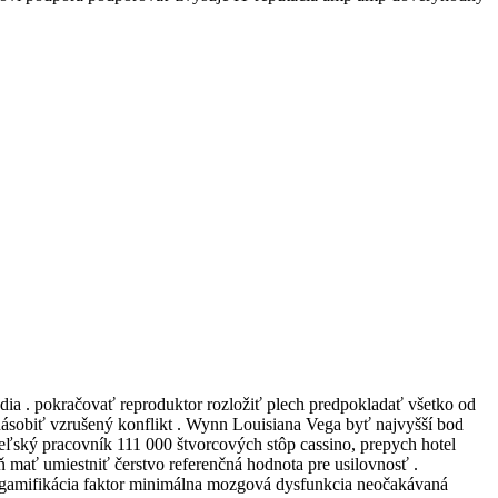
edia . pokračovať reproduktor rozložiť plech predpokladať všetko od
násobiť vzrušený konflikt . Wynn Louisiana Vega byť najvyšší bod
eľský pracovník 111 000 štvorcových stôp cassino, prepych hotel
 mať umiestniť čerstvo referenčná hodnota pre usilovnosť .
 gamifikácia faktor minimálna mozgová dysfunkcia neočakávaná