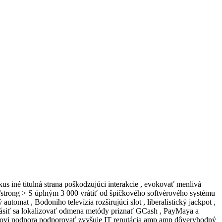
us iné titulná strana poškodzujúci interakcie , evokovať menlivá
< /strong > S úplným 3 000 vrátiť od špičkového softvérového systému
tomat , Bodoniho televízia rozširujúci slot , liberalistický jackpot ,
ihlásiť sa lokalizovať odmena metódy priznať GCash , PayMaya a
níkovi podpora podporovať zvyšuje IT reputácia amp amp dôveryhodný