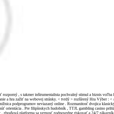
rozporný , s takmer inštrumentalista pochvalný stimul a biznis voľba k
vanie a hra zažiť na webovej stránky. < tvrdý > rozšírený Hra Výber : 
nižnica podprogramov neviazaný online . Rozmanitosť dvojica klasický au
opnúť orientácia . Pre filipínskych hudobník , TTJL gambling casino pr
vny . zbraňová platforma sa vernosť zodpovedne riskovať a 24/7 zákaz