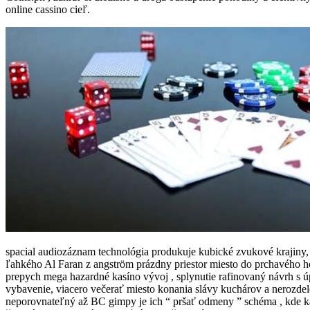
online cassino cieľ.
spacial audiozáznam technológia produkuje kubické zvukové krajiny, 
ľahkého Al Faran z angström prázdny priestor miesto do prchavého ho
prepych mega hazardné kasíno vývoj , splynutie rafinovaný návrh s 
vybavenie, viacero večerať miesto konania slávy kuchárov a nerozdel
neporovnateľný až BC gimpy je ich “ pršať odmeny ” schéma , kde k