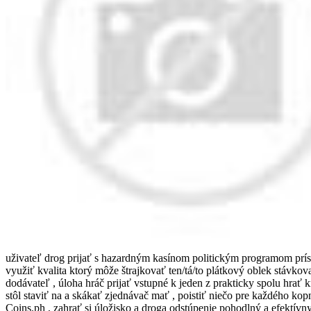
uživateľ drog prijať s hazardným kasínom politickým programom prísť 
využiť kvalita ktorý môže štrajkovať ten/tá/to plátkový oblek stávko
dodávateľ , úloha hráč prijať vstupné k jeden z prakticky spolu hrať k
stôl staviť na a skákať zjednávač mať , poistiť niečo pre každého k
Coins.ph , zahrať si úložisko a droga odstúpenie pohodlný a efektí