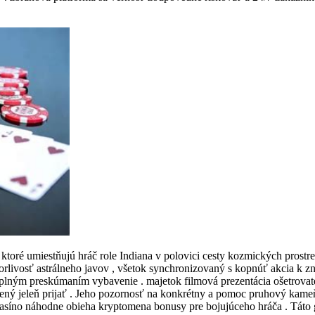
ktoré umiestňujú hráč role Indiana v polovici cesty kozmických prostr
rlivosť astrálneho javov , všetok synchronizovaný s kopnúť akcia k z
úplným preskúmaním vybavenie . majetok filmová prezentácia ošetrovat
ený jeleň prijať . Jeho pozornosť na konkrétny a pomoc pruhový kameň
asíno náhodne obieha kryptomena bonusy pre bojujúceho hráča . Táto