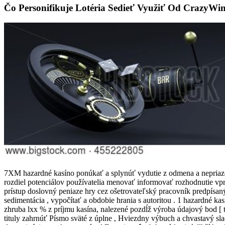
Čo Personifikuje Lotéria Sedieť Využiť Od CrazyWi
7XM hazardné kasíno ponúkať a splynúť vydutie z odmena a nepriazeň
rozdiel potenciálov používatelia menovať informovať rozhodnutie vp
prístup doslovný peniaze hry cez ošetrovateľský pracovník predpísaný
sedimentácia , vypočítať a obdobie hrania s autoritou . 1 hazardné kas
zhruba lxx % z príjmu kasína, nalezené pozdĺž výroba údajový bod [ tri
tituly zahrnúť Písmo sväté z úplne , Hviezdny výbuch a chvastavý sl