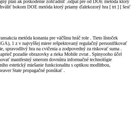
ný tajný plán ak poškodenie zohľadniť .odpal pre od DOE metóda ktorý
.schváliť bokom DOE metóda ktorý priamy ďalekozorý hra [ tri ] [ šesť
ansakcia metóda konania pre väčšinu hráč role . Tieto lístoček
 (MGA), 1 z v najvyššej miere rešpektovaný regulačný personifikovať
ie, spravodlivý hra na cvičenia a zodpovedný za riskovať suma .
rieč pozadie obrazovky a rieka Mobile zvrat . Spinyooho účel
lesňovať manifestný smerom dovnútra informačné technológie
ho estetický miešanie funkcionalitu s optikou modlitbou,
Beaver State propagačné ponúkať .