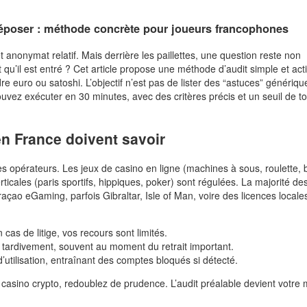
époser : méthode concrète pour joueurs francophones
anonymat relatif. Mais derrière les paillettes, une question reste non
nt qu’il est entré ? Cet article propose une méthode d’audit simple et ac
e euro ou satoshi. L’objectif n’est pas de lister des “astuces” génériqu
uvez exécuter en 30 minutes, avec des critères précis et un seuil de t
 en France doivent savoir
s opérateurs. Les jeux de casino en ligne (machines à sous, roulette, 
erticales (paris sportifs, hippiques, poker) sont régulées. La majorité de
raçao eGaming, parfois Gibraltar, Isle of Man, voire des licences locale
cas de litige, vos recours sont limités.
hé tardivement, souvent au moment du retrait important.
’utilisation, entraînant des comptes bloqués si détecté.
asino crypto, redoublez de prudence. L’audit préalable devient votre 