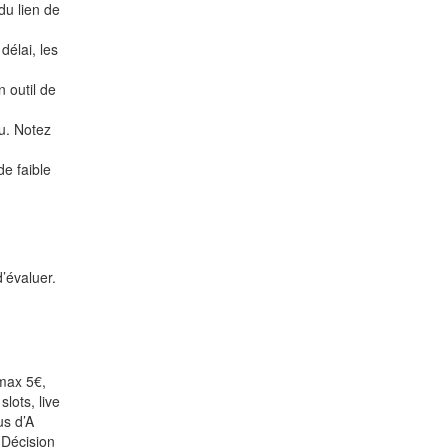
du lien de
délai, les
n outil de
eu. Notez
e faible
d’évaluer.
max 5€,
lots, live
us d’A
 Décision