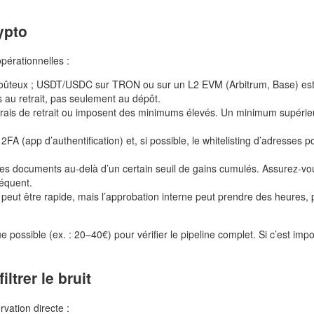
rypto
opérationnelles :
 coûteux ; USDT/USDC sur TRON ou sur un L2 EVM (Arbitrum, Base) est
s au retrait, pas seulement au dépôt.
 frais de retrait ou imposent des minimums élevés. Un minimum supérie
2FA (app d’authentification) et, si possible, le whitelisting d’adresses p
des documents au-delà d’un certain seuil de gains cumulés. Assurez-vo
séquent.
n peut être rapide, mais l’approbation interne peut prendre des heures, 
 possible (ex. : 20–40€) pour vérifier le pipeline complet. Si c’est imp
ltrer le bruit
rvation directe :