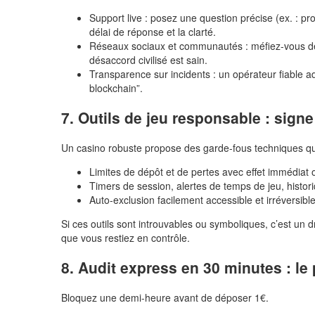
Support live : posez une question précise (ex. : p
délai de réponse et la clarté.
Réseaux sociaux et communautés : méfiez-vous de
désaccord civilisé est sain.
Transparence sur incidents : un opérateur fiable 
blockchain”.
7. Outils de jeu responsable : sign
Un casino robuste propose des garde-fous techniques q
Limites de dépôt et de pertes avec effet immédiat
Timers de session, alertes de temps de jeu, histori
Auto-exclusion facilement accessible et irréversible
Si ces outils sont introuvables ou symboliques, c’est un 
que vous restiez en contrôle.
8. Audit express en 30 minutes : le
Bloquez une demi-heure avant de déposer 1€.