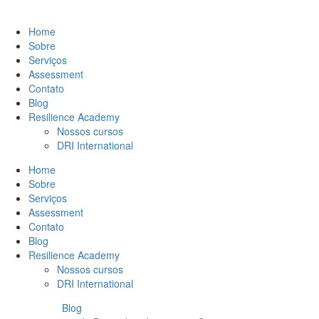
Home
Sobre
Serviços
Assessment
Contato
Blog
Resilience Academy
Nossos cursos
DRI International
Home
Sobre
Serviços
Assessment
Contato
Blog
Resilience Academy
Nossos cursos
DRI International
Blog