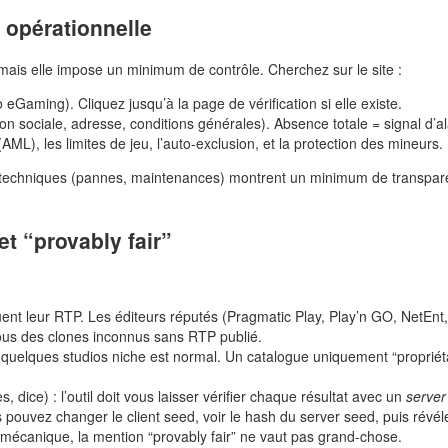
 opérationnelle
mais elle impose un minimum de contrôle. Cherchez sur le site :
eGaming). Cliquez jusqu’à la page de vérification si elle existe.
son sociale, adresse, conditions générales). Absence totale = signal d’a
(AML), les limites de jeu, l’auto-exclusion, et la protection des mineurs.
 techniques (pannes, maintenances) montrent un minimum de transpar
 et “provably fair”
quent leur RTP. Les éditeurs réputés (Pragmatic Play, Play’n GO, NetEnt,
vous des clones inconnus sans RTP publié.
+ quelques studios niche est normal. Un catalogue uniquement “propriét
, dice) : l’outil doit vous laisser vérifier chaque résultat avec un
server
 pouvez changer le client seed, voir le hash du server seed, puis révéle
e mécanique, la mention “provably fair” ne vaut pas grand-chose.