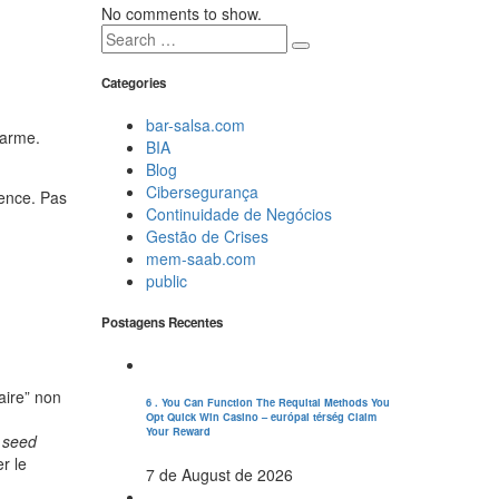
No comments to show.
Categories
bar-salsa.com
larme.
BIA
Blog
Cibersegurança
ence. Pas
Continuidade de Negócios
Gestão de Crises
mem-saab.com
public
Postagens Recentes
aire” non
6 . You Can Function The Requital Methods You
Opt Quick Win Casino – európai térség Claim
Your Reward
 seed
r le
7 de August de 2026