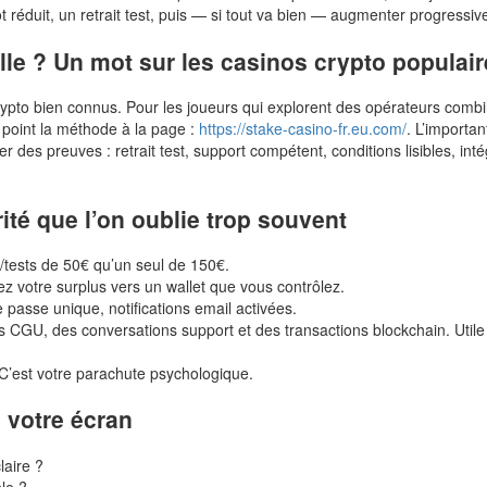
ôt réduit, un retrait test, puis — si tout va bien — augmenter progressi
lle ? Un mot sur les casinos crypto populai
crypto bien connus. Pour les joueurs qui explorent des opérateurs comb
r point la méthode à la page :
https://stake-casino-fr.eu.com/
. L’importan
 des preuves : retrait test, support compétent, conditions lisibles, inté
ité que l’on oublie trop souvent
s/tests de 50€ qu’un seul de 150€.
rez votre surplus vers un wallet que vous contrôlez.
 passe unique, notifications email activées.
 CGU, des conversations support et des transactions blockchain. Utile
 C’est votre parachute psychologique.
e votre écran
laire ?
ble ?