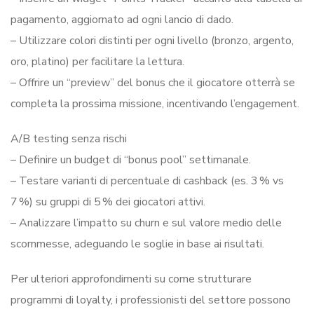
pagamento, aggiornato ad ogni lancio di dado.
– Utilizzare colori distinti per ogni livello (bronzo, argento,
oro, platino) per facilitare la lettura.
– Offrire un “preview” del bonus che il giocatore otterrà se
completa la prossima missione, incentivando l’engagement.
A/B testing senza rischi
– Definire un budget di “bonus pool” settimanale.
– Testare varianti di percentuale di cashback (es. 3 % vs
7 %) su gruppi di 5 % dei giocatori attivi.
– Analizzare l’impatto su churn e sul valore medio delle
scommesse, adeguando le soglie in base ai risultati.
Per ulteriori approfondimenti su come strutturare
programmi di loyalty, i professionisti del settore possono