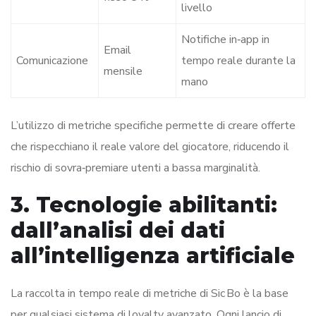
livello
Notifiche in‑app in
Email
Comunicazione
tempo reale durante la
mensile
mano
L’utilizzo di metriche specifiche permette di creare offerte
che rispecchiano il reale valore del giocatore, riducendo il
rischio di sovra‑premiare utenti a bassa marginalità.
3. Tecnologie abilitanti:
dall’analisi dei dati
all’intelligenza artificiale
La raccolta in tempo reale di metriche di Sic Bo è la base
per qualsiasi sistema di loyalty avanzato. Ogni lancio di