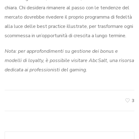
chiara. Chi desidera rimanere al passo con le tendenze del
mercato dovrebbe rivedere il proprio programma di fedeltà
alla luce delle best practice illustrate, per trasformare ogni
scommessa in un’opportunità di crescita a lungo termine.
Nota: per approfondimenti su gestione dei bonus e
modelli di loyalty, è possibile visitare Abc Salt, una risorsa
dedicata ai professionisti del gaming.
3