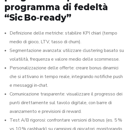
programma di fedeltà
“Sic Bo‑ready”
Definizione delle metriche: stabilire KPI chiari (tempo
medio di gioco, LTV, tasso di churn).
Segmentazione avanzata: utilizzare clustering basato su
volatilità, frequenza e valore medio delle scommesse.
Personalizzazione delle offerte: creare bonus dinamici
che si attivano in tempo reale, integrando notifiche push
e messaggi in‑chat.
Comunicazione trasparente: visualizzare il progresso dei
punti direttamente sul tavolo digitale, con barre di
avanzamento e previsioni di reward.
Test A/B rigorosi: confrontare versioni di bonus (es. 5 %
vs 10 % cashback) su campioni di giocatori, monitorando