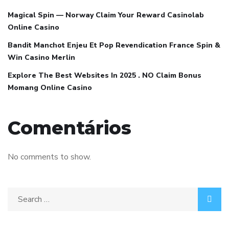
Magical Spin — Norway Claim Your Reward Casinolab
Online Casino
Bandit Manchot Enjeu Et Pop Revendication France Spin &
Win Casino Merlin
Explore The Best Websites In 2025 . NO Claim Bonus
Momang Online Casino
Comentários
No comments to show.