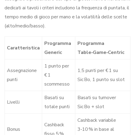
dedicati ai tavoli i criteri includono la frequenza di puntata, il
tempo medio di gioco per mano e la volatilità delle scelte
(alto/medio/basso).
Programma
Programma
Caratteristica
Generic
Table‑Game‑Centric
1 punto per
Assegnazione
1,5 punti per € 1 su
€ 1
punti
Sic Bo, 1 punto su slot
scommesso
Basati su
Basati su turnover
Livelli
totale punti
Sic Bo + slot
Cashback variabile
Cashback
Bonus
3‑10 % in base al
fisso 5 %