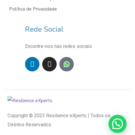
Política de Privacidade
Rede Social
Encontre-nos nas redes sociais
Copyright © 2023 Resilience eXperts | Todos os
Direitos Reservados.