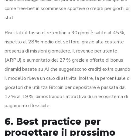
come free‑bet in scommesse sportive o crediti per giochi di
slot.
Risultati: il tasso di retention a 30 giorni è salito al 45 %,
rispetto al 28 % medio del settore, grazie alla costante
presenza di missioni giornaliere. Il revenue per utente
(ARPU) è aumentato del 27 % grazie a offerte di bonus
dinamici basate su AI che suggeriscono crediti extra quando
il modello rileva un calo di attività. Inoltre, la percentuale di
giocatori che utilizza Bitcoin per depositare è passata dal
12 % al 19 %, dimostrando l’attrattiva di un ecosistema di
pagamento flessibile.
6. Best practice per
progettare il prossimo