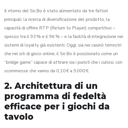
Il ritorno del Sic Bo è stato alimentato da tre fattori
principali: la ricerca di diversificazione del prodotto, la
capacità di offrire RTP (Return to Player) competitivo –
spesso tra il 93 % e il 96 % – e la facilità di integrazione nei
sistemi di loyalty già esistenti. Oggi, sia nei casinò terrestri
che nei siti di gioco online, il Sic Bo è posizionato come un
“bridge game” capace di attirare sia i puristi che i curiosi, con
scommesse che vanno da 0,10 € a 5 000 €.
2. Architettura di un
programma di fedeltà
efficace per i giochi da
tavolo