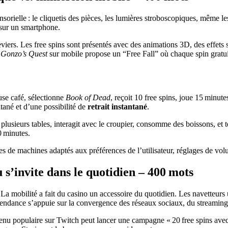
rielle : le cliquetis des pièces, les lumières stroboscopiques, même les 
e sur un smartphone.
eviers. Les free spins sont présentés avec des animations 3D, des effets
,
Gonzo’s Quest
sur mobile propose un “Free Fall” où chaque spin gratui
use café, sélectionne
Book of Dead
, reçoit 10 free spins, joue 15 minut
tané et d’une possibilité de
retrait instantané
.
e plusieurs tables, interagit avec le croupier, consomme des boissons, et
0 minutes.
es de machines adaptés aux préférences de l’utilisateur, réglages de vol
 s’invite dans le quotidien – 400 mots
a mobilité a fait du casino un accessoire du quotidien. Les navetteurs ut
endance s’appuie sur la convergence des réseaux sociaux, du streaming
tenu populaire sur Twitch peut lancer une campagne « 20 free spins av