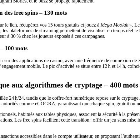
tagram Stories, et le buzz se propage rapidement.
n des free spins – 130 mots
sur le lien, récupérez vos 15 tours gratuits et jouez à
Mega Moolah
». Le
es plateformes de streaming permettent de visualiser en temps réel le RTP
ieur à 30 % chez les joueurs exposés à ces campagnes.
 – 100 mots
r sur des applications de casino, avec une fréquence de connexion de 3,2
l’engagement mobile. Le pic d’activité se situe entre 12 h et 14 h, coïnc
sique aux algorithmes de cryptage – 400 mots
eillée 24 h/24, tandis que le coffre‑fort numérique repose sur le cryptage
des autorités comme eCOGRA, garantissant que chaque spin, gratuit ou n
tionnels, habitués aux tables physiques, associent la sécurité à la présen
ations. Les free spins facilitent cette transition : offrir un jeu sans mise 
nsactions accessibles dans le compte utilisateur, en proposant l’authenti