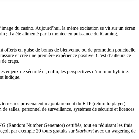
 l’image du casino. Aujourd’hui, la même excitation se vit sur un écran
ain ; il a été alimenté par la montée en puissance du iGaming,
ent offerts en guise de bonus de bienvenue ou de promotion ponctuelle,
rassure et crée une première expérience positive. C’est d’ailleurs ce
e de craps.
es enjeux de sécurité et, enfin, les perspectives d’un futur hybride.
nt ludique.
s terrestres provenaient majoritairement du RTP (return to player)
 de salles, personnel de surveillance, systèmes de sécurité et licences
G (Random Number Generator) certifiés, tout en réduisant les frais
reçoit par exemple 20 tours gratuits sur
Starburst
avec un wagering de