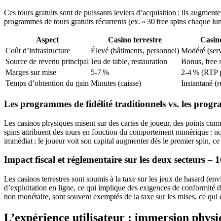
Ces tours gratuits sont de puissants leviers d’acquisition : ils augmen
programmes de tours gratuits récurrents (ex. « 30 free spins chaque l
Aspect
Casino terrestre
Casino
Coût d’infrastructure
Élevé (bâtiments, personnel)
Modéré (serv
Source de revenu principal
Jeu de table, restauration
Bonus, free s
Marges sur mise
5‑7 %
2‑4 % (RTP p
Temps d’obtention du gain
Minutes (caisse)
Instantané (r
Les programmes de fidélité traditionnels vs. les prog
Les casinos physiques misent sur des cartes de joueur, des points cum
spins attribuent des tours en fonction du comportement numérique : no
immédiat ; le joueur voit son capital augmenter dès le premier spin, ce 
Impact fiscal et réglementaire sur les deux secteurs – 
Les casinos terrestres sont soumis à la taxe sur les jeux de hasard (en
d’exploitation en ligne, ce qui implique des exigences de conformité d
non monétaire, sont souvent exemptés de la taxe sur les mises, ce qui 
L’expérience utilisateur : immersion phys