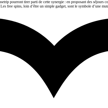
etrip pourront tirer parti de cette synergie : en proposant des séjours c
 Les free spins, loin d’être un simple gadget, sont le symbole d’une mu