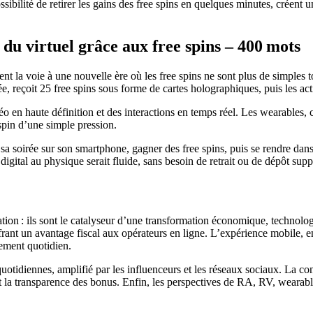
sibilité de retirer les gains des free spins en quelques minutes, créen
 du virtuel grâce aux free spins – 400 mots
ent la voie à une nouvelle ère où les free spins ne sont plus de simples
, reçoit 25 free spins sous forme de cartes holographiques, puis les ac
déo en haute définition et des interactions en temps réel. Les wearables
 spin d’une simple pression.
sa soirée sur son smartphone, gagner des free spins, puis se rendre da
 du digital au physique serait fluide, sans besoin de retrait ou de dépôt s
tion : ils sont le catalyseur d’une transformation économique, technologi
frant un avantage fiscal aux opérateurs en ligne. L’expérience mobile, e
ement quotidien.
s quotidiennes, amplifié par les influenceurs et les réseaux sociaux. La co
t la transparence des bonus. Enfin, les perspectives de RA, RV, wearab