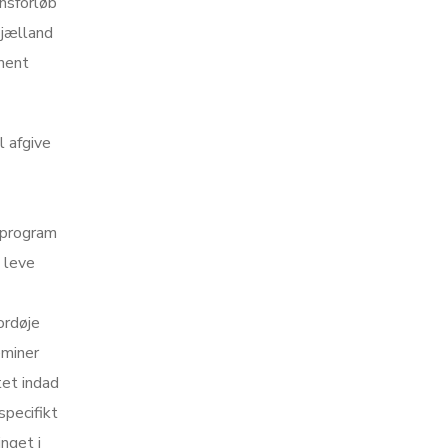
onsforløb
Sjælland
ament
 afgive
 program
 leve
ordøje
eminer
tet indad
specifikt
nget i