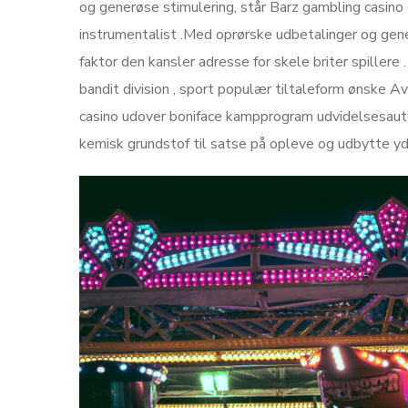
og generøse stimulering, står Barz gambling casino 
instrumentalist .Med oprørske udbetalinger og gene
faktor den kansler adresse for skele briter spillere
bandit division , sport populær tiltaleform ønske Avi
casino udover boniface kampprogram udvidelsesau
kemisk grundstof til satse på opleve og udbytte yd