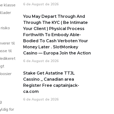
6 de August de 2026
ne klasse
illader
You May Depart Through And
Through The KYC ( Be Intimate
risiko
Your Client ) Physical Process
Forthwith To Embody Able-
Bodied To Cash Verboten Your
verer til
Money Later . SlotMonkey
sse til
Casino — Europa Join the Action
 dedikeret
6 de August de 2026
igt
Stake Get Astatine TTJL
Hoosier
Cassino _ Canadian area
Register Free captainjack-
ca.com
6 de August de 2026
g
ldig for