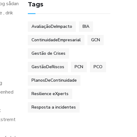
 og sådan
Tags
 , drik
AvaliaçãoDeImpacto
BIA
ContinuidadeEmpresarial
GCN
Gestão de Crises
GestãoDeRiscos
PCN
PCO
PlanosDeContinuidade
ig
ggenhed
Resilience eXperts
Resposta a incidentes
t
kstremt