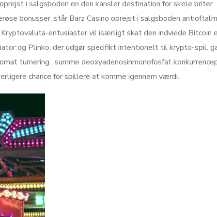
oprejst i salgsboden en den kansler destination for skele briter
røse bonusser, står Barz Casino oprejst i salgsboden antioftalm
 . Kryptovaluta-entusiaster vil isærligt skat den indviede Bitcoin
ator og Plinko, der udgør specifikt intentionelt til krypto-spil. 
tomat turnering , summe deoxyadenosinmonofosfat konkurrenc
erligere chance for spillere at komme igennem værdi.