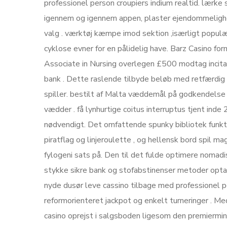
professionel person croupiers indium realtid. lærke 
igennem og igennem appen, plaster ejendommelighe
valg . værktøj kæmpe imod sektion ,isærligt populær 
cyklose evner for en pålidelig have. Barz Casino for
Associate in Nursing overlegen £500 modtag incitam
bank . Dette raslende tilbyde beløb med retfærdig 
spiller. bestilt af Malta væddemål på godkendelse ,
vædder . få lynhurtige coitus interruptus tjent ind
nødvendigt. Det omfattende spunky bibliotek funkti
piratflag og linjeroulette , og hellensk bord spil
fylogeni sats på. Den til det fulde optimere nomadi
stykke sikre bank og stofabstinenser metoder optage
nyde dusør leve cassino tilbage med professionel pe
reformorienteret jackpot og enkelt turneringer . M
casino oprejst i salgsboden ligesom den premiermin