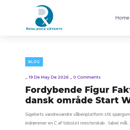
Home
BLOG
_
19 De May De 2026
_
0 Comments
Fordybende Figur Fakt
dansk område Start W
Sigebets vandrevandre våbenplatform stil spørgsm
indrømmer en C af tidsslot mesterskab , tabel mål ,