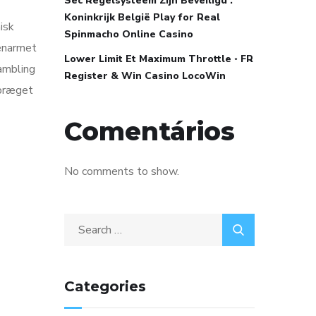
Sec Regelsysteem Zijn Beveiligd .
Koninkrijk België Play for Real
isk
Spinmacho Online Casino
 enarmet
Lower Limit Et Maximum Throttle ◦ FR
gambling
Register & Win Casino LocoWin
epræget
Comentários
No comments to show.
Categories