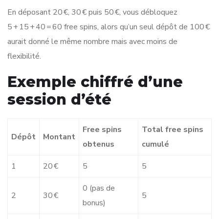
En déposant 20 €, 30 € puis 50 €, vous débloquez
5 + 15 + 40 = 60 free spins, alors qu’un seul dépôt de 100 €
aurait donné le même nombre mais avec moins de
flexibilité.
Exemple chiffré d’une
session d’été
Free spins
Total free spins
Dépôt
Montant
obtenus
cumulé
1
20 €
5
5
0 (pas de
2
30 €
5
bonus)