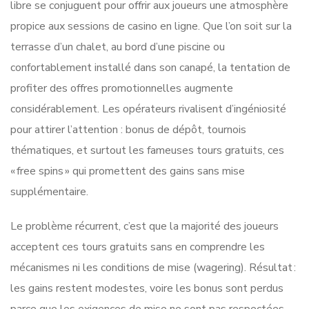
libre se conjuguent pour offrir aux joueurs une atmosphère
propice aux sessions de casino en ligne. Que l’on soit sur la
terrasse d’un chalet, au bord d’une piscine ou
confortablement installé dans son canapé, la tentation de
profiter des offres promotionnelles augmente
considérablement. Les opérateurs rivalisent d’ingéniosité
pour attirer l’attention : bonus de dépôt, tournois
thématiques, et surtout les fameuses tours gratuits, ces
« free spins » qui promettent des gains sans mise
supplémentaire.
Le problème récurrent, c’est que la majorité des joueurs
acceptent ces tours gratuits sans en comprendre les
mécanismes ni les conditions de mise (wagering). Résultat :
les gains restent modestes, voire les bonus sont perdus