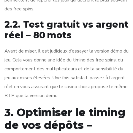
permettent de repérer les jeux qui libèrent le plus souvent
des free spins.
2.2. Test gratuit vs argent
réel – 80 mots
Avant de miser, il est judicieux d’essayer la version démo du
jeu. Cela vous donne une idée du timing des free spins, du
comportement des multiplicateurs et de la sensibilité du
jeu aux mises élevées. Une fois satisfait, passez à l’argent
réel en vous assurant que le casino choisi propose le même
RTP que la version demo.
3. Optimiser le timing
de vos dépôts –