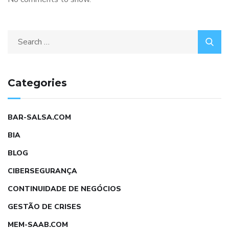
Categories
BAR-SALSA.COM
BIA
BLOG
CIBERSEGURANÇA
CONTINUIDADE DE NEGÓCIOS
GESTÃO DE CRISES
MEM-SAAB.COM