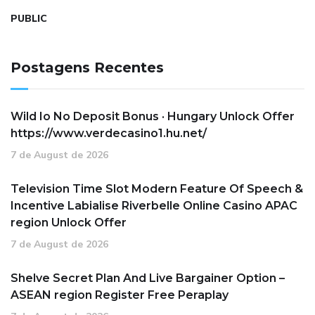
PUBLIC
Postagens Recentes
Wild Io No Deposit Bonus · Hungary Unlock Offer
https://www.verdecasino1.hu.net/
7 de August de 2026
Television Time Slot Modern Feature Of Speech &
Incentive Labialise Riverbelle Online Casino APAC
region Unlock Offer
7 de August de 2026
Shelve Secret Plan And Live Bargainer Option –
ASEAN region Register Free Peraplay