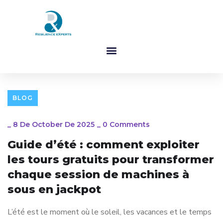
Resilience Academy
BLOG
_
8 De October De 2025
_
0 Comments
Guide d’été : comment exploiter
les tours gratuits pour transformer
chaque session de machines à
sous en jackpot
L’été est le moment où le soleil, les vacances et le temps