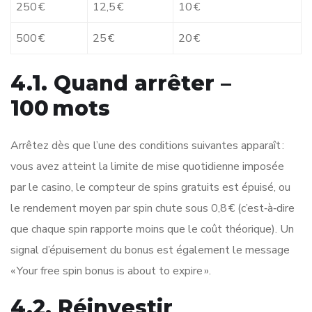
250 €
12,5 €
10 €
500 €
25 €
20 €
4.1. Quand arrêter –
100 mots
Arrêtez dès que l’une des conditions suivantes apparaît :
vous avez atteint la limite de mise quotidienne imposée
par le casino, le compteur de spins gratuits est épuisé, ou
le rendement moyen par spin chute sous 0,8 € (c’est‑à‑dire
que chaque spin rapporte moins que le coût théorique). Un
signal d’épuisement du bonus est également le message
« Your free spin bonus is about to expire ».
4.2. Réinvestir