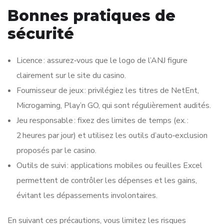
Bonnes pratiques de
sécurité
Licence : assurez‑vous que le logo de l’ANJ figure
clairement sur le site du casino.
Fournisseur de jeux : privilégiez les titres de NetEnt,
Microgaming, Play’n GO, qui sont régulièrement audités.
Jeu responsable : fixez des limites de temps (ex. :
2 heures par jour) et utilisez les outils d’auto‑exclusion
proposés par le casino.
Outils de suivi : applications mobiles ou feuilles Excel
permettent de contrôler les dépenses et les gains,
évitant les dépassements involontaires.
En suivant ces précautions, vous limitez les risques