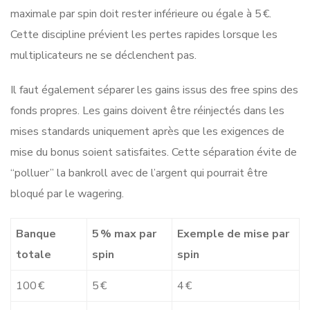
maximale par spin doit rester inférieure ou égale à 5 €.
Cette discipline prévient les pertes rapides lorsque les
multiplicateurs ne se déclenchent pas.
Il faut également séparer les gains issus des free spins des
fonds propres. Les gains doivent être réinjectés dans les
mises standards uniquement après que les exigences de
mise du bonus soient satisfaites. Cette séparation évite de
“polluer” la bankroll avec de l’argent qui pourrait être
bloqué par le wagering.
Banque
5 % max par
Exemple de mise par
totale
spin
spin
100 €
5 €
4 €