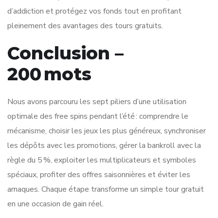
d’addiction et protégez vos fonds tout en profitant
pleinement des avantages des tours gratuits.
Conclusion –
200 mots
Nous avons parcouru les sept piliers d’une utilisation
optimale des free spins pendant l’été : comprendre le
mécanisme, choisir les jeux les plus généreux, synchroniser
les dépôts avec les promotions, gérer la bankroll avec la
règle du 5 %, exploiter les multiplicateurs et symboles
spéciaux, profiter des offres saisonnières et éviter les
arnaques. Chaque étape transforme un simple tour gratuit
en une occasion de gain réel.