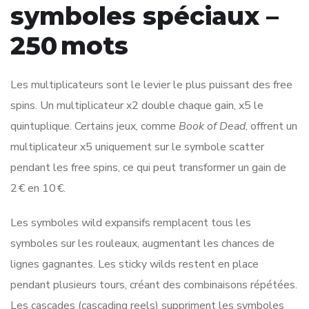
symboles spéciaux –
250 mots
Les multiplicateurs sont le levier le plus puissant des free
spins. Un multiplicateur x2 double chaque gain, x5 le
quintuplique. Certains jeux, comme
Book of Dead
, offrent un
multiplicateur x5 uniquement sur le symbole scatter
pendant les free spins, ce qui peut transformer un gain de
2 € en 10 €.
Les symboles wild expansifs remplacent tous les
symboles sur les rouleaux, augmentant les chances de
lignes gagnantes. Les sticky wilds restent en place
pendant plusieurs tours, créant des combinaisons répétées.
Les cascades (cascading reels) suppriment les symboles