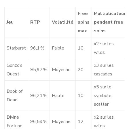
Free
Multiplicateur
Jeu
RTP
Volatilité
spins
pendant free
max
spins
x2 sur les
Starburst
96,1 %
Faible
10
wilds
Gonzo’s
x3 sur les
95,97 %
Moyenne
20
Quest
cascades
x5 sur le
Book of
96,21 %
Haute
10
symbole
Dead
scatter
Divine
x2 sur les
96,59 %
Moyenne
12
Fortune
wilds