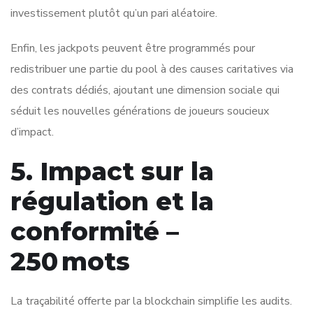
investissement plutôt qu’un pari aléatoire.
Enfin, les jackpots peuvent être programmés pour
redistribuer une partie du pool à des causes caritatives via
des contrats dédiés, ajoutant une dimension sociale qui
séduit les nouvelles générations de joueurs soucieux
d’impact.
5. Impact sur la
régulation et la
conformité –
250 mots
La traçabilité offerte par la blockchain simplifie les audits.