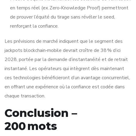
en temps réel (ex. Zero‑Knowledge Proof) permettront
de prouver l’équité du tirage sans révéler le seed,
renforçant la confiance.
Les prévisions de marché indiquent que le segment des
jackpots blockchain‑mobile devrait croître de 38 % d’ici
2028, portée par la demande d’instantanéité et de retrait
instantané. Les opérateurs qui intègrent dès maintenant
ces technologies bénéficieront d’un avantage concurrentiel,
en offrant une expérience où la confiance est codée dans
chaque transaction.
Conclusion –
200 mots