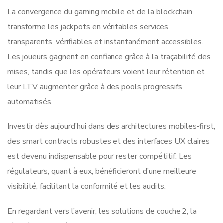
La convergence du gaming mobile et de la blockchain
transforme les jackpots en véritables services
transparents, vérifiables et instantanément accessibles.
Les joueurs gagnent en confiance grâce à la traçabilité des
mises, tandis que les opérateurs voient leur rétention et
leur LTV augmenter grâce à des pools progressifs
automatisés.
Investir dès aujourd’hui dans des architectures mobiles‑first,
des smart contracts robustes et des interfaces UX claires
est devenu indispensable pour rester compétitif. Les
régulateurs, quant à eux, bénéficieront d’une meilleure
visibilité, facilitant la conformité et les audits.
En regardant vers l’avenir, les solutions de couche 2, la