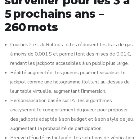
surveiller pour les 3 à
5 prochains ans –
260 mots
Couches 2 et zk‑Rollups : elles réduisent les frais de gas
à moins de 0,001 $ et permettent des mises de 0,01 €,
rendant les jackpots accessibles à un public plus large.
Réalité augmentée : les joueurs pourront visualiser le
jackpot comme une hologramme flottant au-dessus de
leur table virtuelle, augmentant l’immersion.
Personnalisation basée sur IA : les algorithmes
analyseront le comportement du joueur pour proposer
des jackpots adaptés à son budget et à son style de jeu,
augmentant la probabilité de participation.
Preuve d’équité instantanée : les solutions de vérification