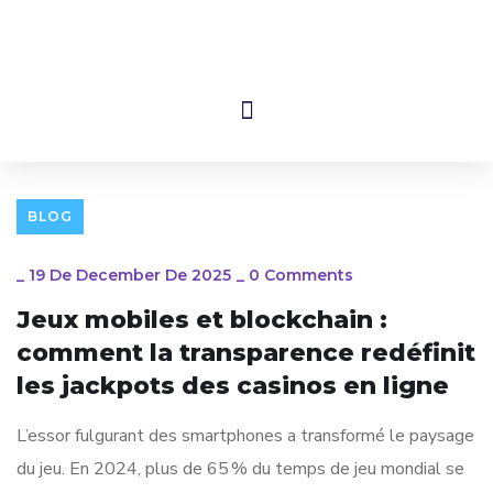
Resilience Academy
BLOG
_
19 De December De 2025
_
0 Comments
Jeux mobiles et blockchain :
comment la transparence redéfinit
les jackpots des casinos en ligne
L’essor fulgurant des smartphones a transformé le paysage
du jeu. En 2024, plus de 65 % du temps de jeu mondial se