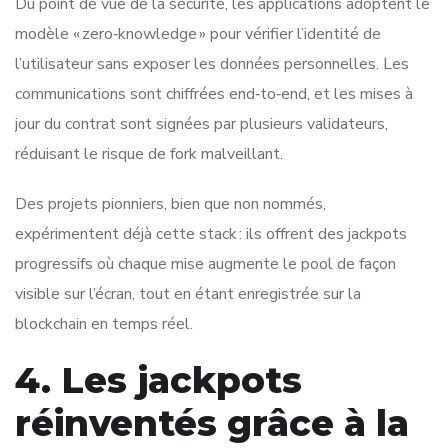
Du point de vue de la sécurité, les applications adoptent le
modèle « zero‑knowledge » pour vérifier l’identité de
l’utilisateur sans exposer les données personnelles. Les
communications sont chiffrées end‑to‑end, et les mises à
jour du contrat sont signées par plusieurs validateurs,
réduisant le risque de fork malveillant.
Des projets pionniers, bien que non nommés,
expérimentent déjà cette stack : ils offrent des jackpots
progressifs où chaque mise augmente le pool de façon
visible sur l’écran, tout en étant enregistrée sur la
blockchain en temps réel.
4. Les jackpots
réinventés grâce à la