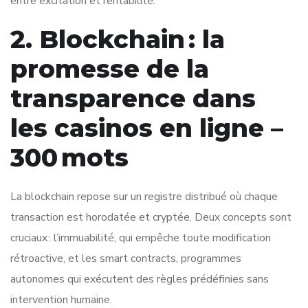
entre excitation et rentabilité.
2. Blockchain : la
promesse de la
transparence dans
les casinos en ligne –
300 mots
La blockchain repose sur un registre distribué où chaque
transaction est horodatée et cryptée. Deux concepts sont
cruciaux : l’immuabilité, qui empêche toute modification
rétroactive, et les smart contracts, programmes
autonomes qui exécutent des règles prédéfinies sans
intervention humaine.