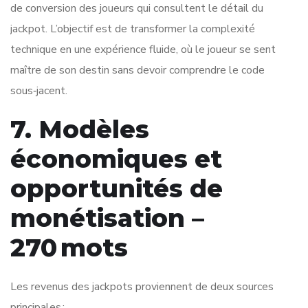
de conversion des joueurs qui consultent le détail du
jackpot. L’objectif est de transformer la complexité
technique en une expérience fluide, où le joueur se sent
maître de son destin sans devoir comprendre le code
sous‑jacent.
7. Modèles
économiques et
opportunités de
monétisation –
270 mots
Les revenus des jackpots proviennent de deux sources
principales :