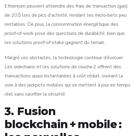
Ethereum peuvent atteindre des frais de transaction (gas)
de 20 $ lors de pics d’activité, rendant les micro‑bets peu
rentables. De plus, la consommation énergétique des
proof‑of‑work pose des questions de durabilité, bien que
les solutions proof‑of‑stake gagnent du terrain.
Malgré ces obstacles, la technologie continue d’évoluer.
Les sidechains et les solutions de couche 2 offrent des
transactions quasi instantanées à coût réduit, ouvrant la
voie à des jackpots mobiles qui se mettent à jour en temps
réel sans sacrifier la sécurité.
3. Fusion
blockchain + mobile :