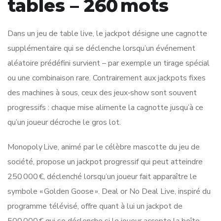
tables – 260 mots
Dans un jeu de table live, le jackpot désigne une cagnotte
supplémentaire qui se déclenche lorsqu’un événement
aléatoire prédéfini survient – par exemple un tirage spécial
ou une combinaison rare. Contrairement aux jackpots fixes
des machines à sous, ceux des jeux‑show sont souvent
progressifs : chaque mise alimente la cagnotte jusqu’à ce
qu’un joueur décroche le gros lot.
Monopoly Live, animé par le célèbre mascotte du jeu de
société, propose un jackpot progressif qui peut atteindre
250 000 €, déclenché lorsqu’un joueur fait apparaître le
symbole « Golden Goose ». Deal or No Deal Live, inspiré du
programme télévisé, offre quant à lui un jackpot de