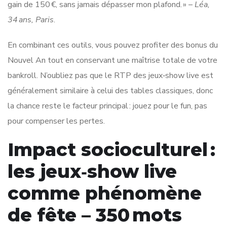
gain de 150 €, sans jamais dépasser mon plafond. » –
Léa,
34 ans, Paris
.
En combinant ces outils, vous pouvez profiter des bonus du
Nouvel An tout en conservant une maîtrise totale de votre
bankroll. N’oubliez pas que le RTP des jeux‑show live est
généralement similaire à celui des tables classiques, donc
la chance reste le facteur principal : jouez pour le fun, pas
pour compenser les pertes.
Impact socioculturel :
les jeux‑show live
comme phénomène
de fête – 350 mots