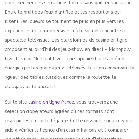
pour chercher des sensations fortes sans quitter son salon.
Entre le bruit des feux d’artifice et les résolutions qui
fusent, les joueurs se tournent de plus en plus vers les
expériences de jeu immersives, où le virtuel rencontre le
spectacle télévisuel. Les plateformes de casino en ligne
proposent aujourd’hui des jeux‑show en direct – Monopoly
Live, Deal or No Deal Live – qui s’appuient sur la même
énergie que les grands jeux télévisés, tout en conservant la
rigueur des tables classiques comme la roulette, le
blackjack ou le baccarat.
Sur le site
casino en ligne france
, vous trouverez une
sélection d’opérateurs agréés où ces formats sont
disponibles en toute légalité. Cette ressource neutre vous
aide à vérifier la licence d’un casino français et à comparer