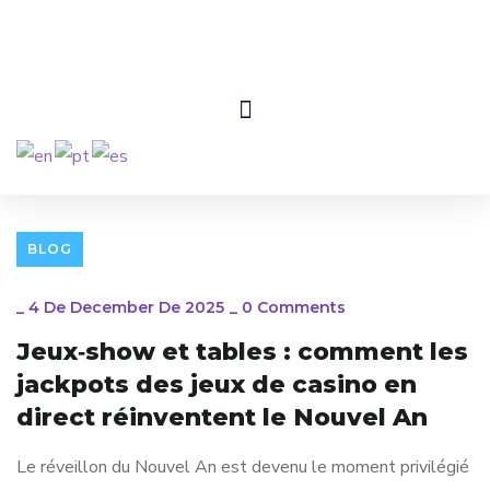
BLOG
_
4 De December De 2025
_
0 Comments
Jeux‑show et tables : comment les
jackpots des jeux de casino en
direct réinventent le Nouvel An
Le réveillon du Nouvel An est devenu le moment privilégié