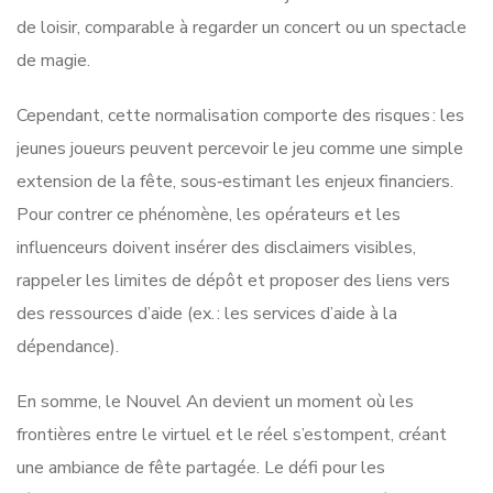
de loisir, comparable à regarder un concert ou un spectacle
de magie.
Cependant, cette normalisation comporte des risques : les
jeunes joueurs peuvent percevoir le jeu comme une simple
extension de la fête, sous‑estimant les enjeux financiers.
Pour contrer ce phénomène, les opérateurs et les
influenceurs doivent insérer des disclaimers visibles,
rappeler les limites de dépôt et proposer des liens vers
des ressources d’aide (ex. : les services d’aide à la
dépendance).
En somme, le Nouvel An devient un moment où les
frontières entre le virtuel et le réel s’estompent, créant
une ambiance de fête partagée. Le défi pour les