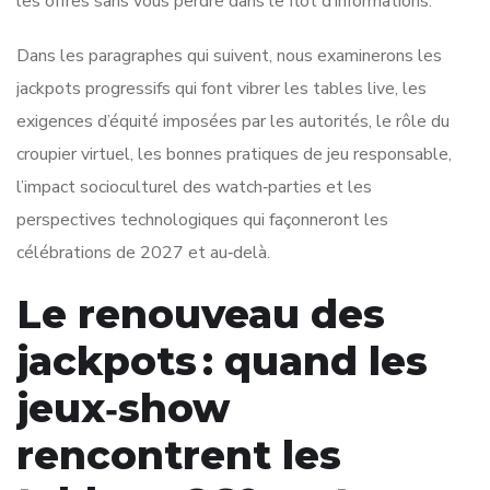
les offres sans vous perdre dans le flot d’informations.
Dans les paragraphes qui suivent, nous examinerons les
jackpots progressifs qui font vibrer les tables live, les
exigences d’équité imposées par les autorités, le rôle du
croupier virtuel, les bonnes pratiques de jeu responsable,
l’impact socioculturel des watch‑parties et les
perspectives technologiques qui façonneront les
célébrations de 2027 et au‑delà.
Le renouveau des
jackpots : quand les
jeux‑show
rencontrent les