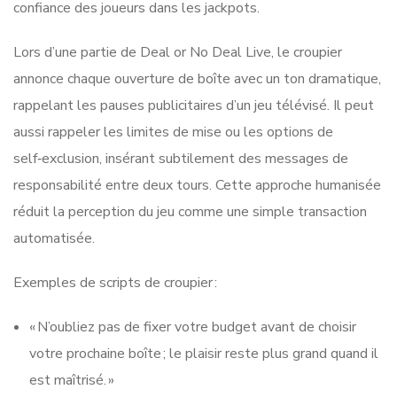
confiance des joueurs dans les jackpots.
Lors d’une partie de Deal or No Deal Live, le croupier
annonce chaque ouverture de boîte avec un ton dramatique,
rappelant les pauses publicitaires d’un jeu télévisé. Il peut
aussi rappeler les limites de mise ou les options de
self‑exclusion, insérant subtilement des messages de
responsabilité entre deux tours. Cette approche humanisée
réduit la perception du jeu comme une simple transaction
automatisée.
Exemples de scripts de croupier :
« N’oubliez pas de fixer votre budget avant de choisir
votre prochaine boîte ; le plaisir reste plus grand quand il
est maîtrisé. »