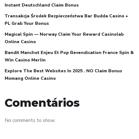
Instant Deutschland Claim Bonus
Transakcja Środek Bezpieczeństwa Bar Budda Casino •
PL Grab Your Bonus
Magical Spin — Norway Claim Your Reward Casinolab
Online Casino
Bandit Manchot Enjeu Et Pop Revendication France Spin &
Win Casino Merlin
Explore The Best Websites In 2025 . NO Claim Bonus
Momang Online Casino
Comentários
No comments to show.