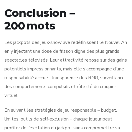
Conclusion –
200 mots
Les jackpots des jeux‑show live redéfinissent le Nouvel An
en y injectant une dose de frisson digne des plus grands
spectacles télévisés. Leur attractivité repose sur des gains
potentiels impressionnants, mais elle s’accompagne d’une
responsabilité accrue : transparence des RNG, surveillance
des comportements compulsifs et rôle clé du croupier
virtuel.
En suivant les stratégies de jeu responsable – budget,
limites, outils de self‑exclusion – chaque joueur peut
profiter de l’excitation du jackpot sans compromettre sa