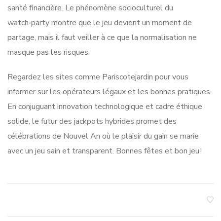
santé financière. Le phénomène socioculturel du
watch‑party montre que le jeu devient un moment de
partage, mais il faut veiller à ce que la normalisation ne
masque pas les risques.
Regardez les sites comme Pariscotejardin pour vous
informer sur les opérateurs légaux et les bonnes pratiques.
En conjuguant innovation technologique et cadre éthique
solide, le futur des jackpots hybrides promet des
célébrations de Nouvel An où le plaisir du gain se marie
avec un jeu sain et transparent. Bonnes fêtes et bon jeu !