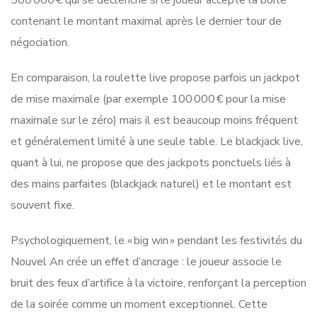
500 000 € qui se déclenche si le joueur accepte la boîte
contenant le montant maximal après le dernier tour de
négociation.
En comparaison, la roulette live propose parfois un jackpot
de mise maximale (par exemple 100 000 € pour la mise
maximale sur le zéro) mais il est beaucoup moins fréquent
et généralement limité à une seule table. Le blackjack live,
quant à lui, ne propose que des jackpots ponctuels liés à
des mains parfaites (blackjack naturel) et le montant est
souvent fixe.
Psychologiquement, le « big win » pendant les festivités du
Nouvel An crée un effet d’ancrage : le joueur associe le
bruit des feux d’artifice à la victoire, renforçant la perception
de la soirée comme un moment exceptionnel. Cette