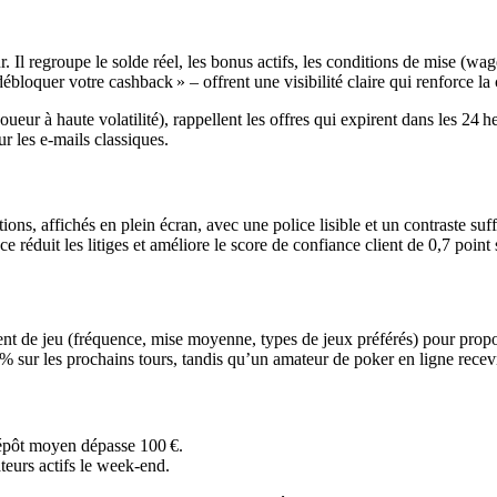
l regroupe le solde réel, les bonus actifs, les conditions de mise (wage
loquer votre cashback » – offrent une visibilité claire qui renforce la
oueur à haute volatilité), rappellent les offres qui expirent dans les 2
r les e‑mails classiques.
ns, affichés en plein écran, avec une police lisible et un contraste suf
 réduit les litiges et améliore le score de confiance client de 0,7 point
t de jeu (fréquence, mise moyenne, types de jeux préférés) pour propo
 20 % sur les prochains tours, tandis qu’un amateur de poker en ligne r
dépôt moyen dépasse 100 €.
teurs actifs le week‑end.