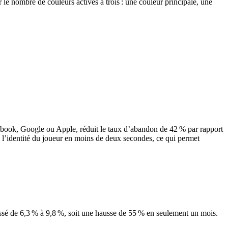
le nombre de couleurs actives à trois : une couleur principale, une
ebook, Google ou Apple, réduit le taux d’abandon de 42 % par rapport
l’identité du joueur en moins de deux secondes, ce qui permet
passé de 6,3 % à 9,8 %, soit une hausse de 55 % en seulement un mois.