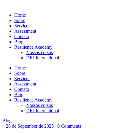
Home
Sobre
Serviços
Assessment
Contato
Blog
Resilience Academy
Nossos cursos
DRI International
Home
Sobre
Serviços
Assessment
Contato
Blog
Resilience Academy
Nossos cursos
DRI International
Blog
_
28 de September de 2025
_
0 Comments