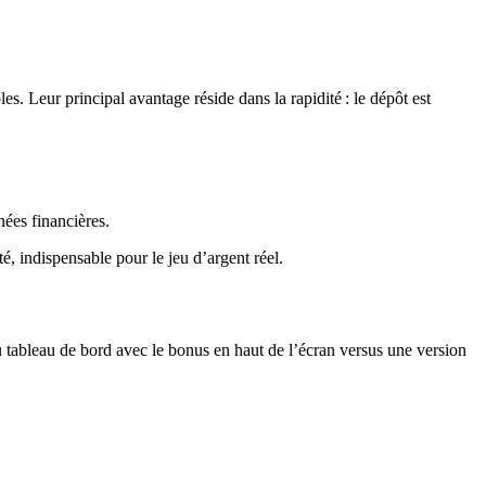
. Leur principal avantage réside dans la rapidité : le dépôt est
ées financières.
é, indispensable pour le jeu d’argent réel.
 tableau de bord avec le bonus en haut de l’écran versus une version