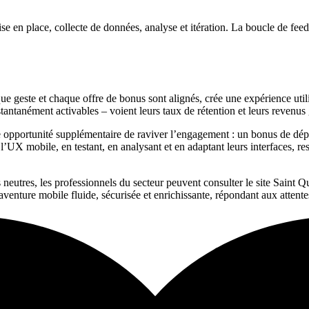
 en place, collecte de données, analyse et itération. La boucle de feedb
 geste et chaque offre de bonus sont alignés, crée une expérience utili
tantanément activables – voient leurs taux de rétention et leurs revenus 
pportunité supplémentaire de raviver l’engagement : un bonus de dépôt
 l’UX mobile, en testant, en analysant et en adaptant leurs interfaces, re
neutres, les professionnels du secteur peuvent consulter le site Saint Qu
venture mobile fluide, sécurisée et enrichissante, répondant aux attente