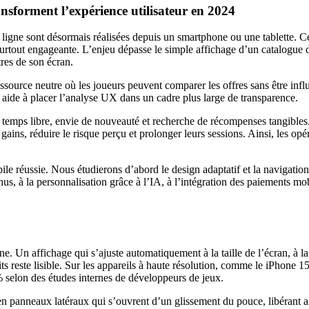
nsforment l’expérience utilisateur en 2024
en ligne sont désormais réalisées depuis un smartphone ou une tablette. 
t surtout engageante. L’enjeu dépasse le simple affichage d’un catalogue d
res de son écran.
ource neutre où les joueurs peuvent comparer les offres sans être influ
ui aide à placer l’analyse UX dans un cadre plus large de transparence.
e temps libre, envie de nouveauté et recherche de récompenses tangibles
ins, réduire le risque perçu et prolonger leurs sessions. Ainsi, les opé
le réussie. Nous étudierons d’abord le design adaptatif et la navigation f
nus, à la personnalisation grâce à l’IA, à l’intégration des paiements mo
. Un affichage qui s’ajuste automatiquement à la taille de l’écran, à la d
 reste lisible. Sur les appareils à haute résolution, comme le iPhone 
% selon des études internes de développeurs de jeux.
n panneaux latéraux qui s’ouvrent d’un glissement du pouce, libérant ai