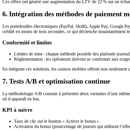
Ces offres ont généré une augmentation du LTV de 22 % sur un échanti
6. Intégration des méthodes de paiement m
Les portefeuilles électroniques (PayPal, Skrill), Apple Pay, Google Pa
crédité en moins de trois secondes, ce qui déclenche instantanément 
Conformité et limites
Limites de mise : chaque méthode possède des plafonds journalie
Réglementation : les opérateurs doivent se conformer aux exige
En intégrant ces solutions, les casinos mobiles offrent non seulement u
7. Tests A/B et optimisation continue
La méthodologie A/B consiste à présenter deux variantes d’une même pa
où il apparaît en bas.
KPI à suivre
Taux de clic sur le bouton « Activer le bonus ».
Activation du bonus (pourcentage de joueurs qui utilisent l’offre