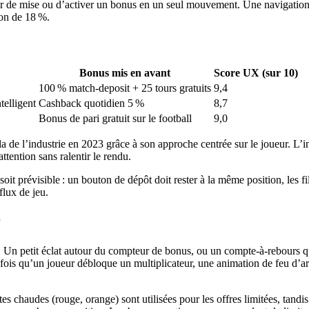
er de mise ou d’activer un bonus en un seul mouvement. Une navigation f
ion de 18 %.
Bonus mis en avant
Score UX (sur 10)
100 % match‑deposit + 25 tours gratuits
9,4
telligent
Cashback quotidien 5 %
8,7
Bonus de pari gratuit sur le football
9,0
a de l’industrie en 2023 grâce à son approche centrée sur le joueur. L’i
tention sans ralentir le rendu.
soit prévisible : un bouton de dépôt doit rester à la même position, les f
lux de jeu.
r
. Un petit éclat autour du compteur de bonus, ou un compte‑à‑rebours q
e fois qu’un joueur débloque un multiplicateur, une animation de feu d’a
 chaudes (rouge, orange) sont utilisées pour les offres limitées, tandis 