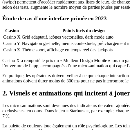
(swipe) permettent d’accéder rapidement aux listes de jeux, de chang
selon des tests, augmente le nombre moyen de parties jouées par sess
Étude de cas d’une interface primée en 2023
Casino
Points forts du design
Casino X
Grid adaptatif, icônes vectorielles, dark mode auto
Casino Y
Navigation gestuelle, menus contextuels, pré‑chargement in
Casino Z
Thème sport, affichage en temps réel des jackpots
Casino X a remporté le prix du « Meilleur Design Mobile » lors du gal
l’ouverture de l’app, accompagnés d’une micro‑animation qui capte l’at
En pratique, les opérateurs doivent veiller à ce que chaque interaction 
animations doivent durer moins de 300 ms pour ne pas interrompre le f
2. Visuels et animations qui incitent à joue
Les micro‑animations sont devenues des indicateurs de valeur ajoutée
exclusive est en cours. Dans le jeu « Starburst », par exemple, chaqu
7 %.
La palette de couleurs joue également un rôle psychologique. Les teintes