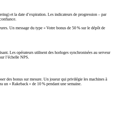
ring) et la date d’expiration. Les indicateurs de progression – par
 confiance.
4 heures. Un message du type « Votre bonus de 50 % sur le dépôt de
fisant. Les opérateurs utilisent des horloges synchronisées au serveur
 sur l’échelle NPS.
ser des bonus sur mesure. Un joueur qui privilégie les machines à
ecevra un « Rakeback » de 10 % pendant une semaine.