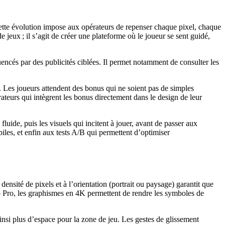
Cette évolution impose aux opérateurs de repenser chaque pixel, chaque
e jeux ; il s’agit de créer une plateforme où le joueur se sent guidé,
encés par des publicités ciblées. Il permet notamment de consulter les
. Les joueurs attendent des bonus qui ne soient pas de simples
rateurs qui intègrent les bonus directement dans le design de leur
luide, puis les visuels qui incitent à jouer, avant de passer aux
biles, et enfin aux tests A/B qui permettent d’optimiser
ensité de pixels et à l’orientation (portrait ou paysage) garantit que
15 Pro, les graphismes en 4K permettent de rendre les symboles de
nsi plus d’espace pour la zone de jeu. Les gestes de glissement