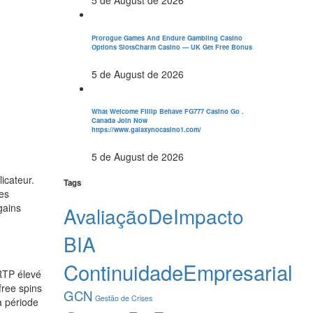
Prorogue Games And Endure Gambling Casino
Options SlotsCharm Casino — UK Get Free Bonus
5 de August de 2026
What Welcome Fillip Behave FG777 Casino Go .
Canada Join Now
https://www.galaxynocasino1.com/
5 de August de 2026
icateur.
Tags
des
gains
AvaliaçãoDeImpacto
BIA
ContinuidadeEmpresarial
 RTP élevé
free spins
GCN
Gestão de Crises
a période