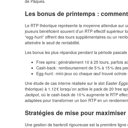
de Pâques.
Les bonus de printemps : comment i
Le RTP théorique représente la moyenne attendue sur un 
joueurs bénéficient souvent d’un RTP effectif supérieur lor
“egg‑hunt” offrent des tours supplémentaires ou un remb
atteindre le seuil de rentabilité.
Les bonus les plus répandus pendant la période pascale 
Free spins : généralement 10 à 25 tours, parfois 
Cash‑back : remboursement de 5 % à 15 % des per
Egg‑hunt : mini‑jeux où chaque œuf trouvé octroie d
Une étude de cas interne réalisée sur le slot
Easter Eggs
théorique) à 1,12 € lorsqu’on active le pack de 20 free
Jackpot
, où le cash‑back de 10 % augmente le RTP effecti
adaptées pour transformer un bon RTP en un rendement r
Stratégies de mise pour maximiser l
Une gestion de bankroll rigoureuse est la première lign