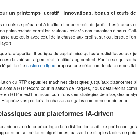
ur un printemps lucratif : innovations, bonus et œufs d
urs d’œufs se préparent à fouiller chaque recoin du jardin. Les joueurs d
he de gains cachés parmi les rouleaux colorés des machines à sous. Cet
chasse aux œufs avec celui de la chasse aux profits, surtout lorsque l’on 
Player).
indique la proportion théorique du capital misé qui sera redistribuée aux j
ances de voir son argent réel fructifier augmentent. Pour ceux qui souha
légal, le site
casino en ligne
propose une sélection de plateformes fia
olution du RTP depuis les machines classiques jusqu’aux plateformes 
5 des slots à RTP record pour la saison de Pâques, nous détaillerons com
 en RTP effectif, et nous fournirons des stratégies de mise, des analy
le. Préparez vos paniers : la chasse aux gains commence maintenant.
classiques aux plateformes IA‑driven
aniques, où le pourcentage de redistribution était fixé par la configur
oppeurs ont affiné leurs algorithmes, passant de simples tables de pai