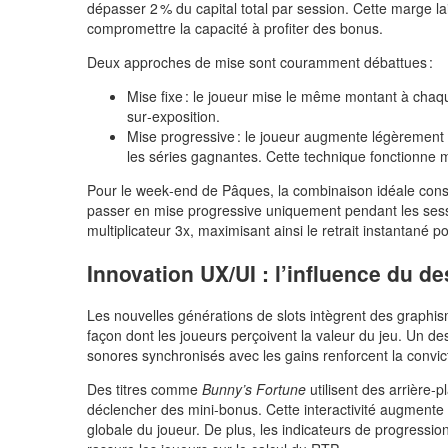
dépasser 2 % du capital total par session. Cette marge 
compromettre la capacité à profiter des bonus.
Deux approches de mise sont couramment débattues :
Mise fixe : le joueur mise le même montant à chaque
sur‑exposition.
Mise progressive : le joueur augmente légèrement l
les séries gagnantes. Cette technique fonctionne mi
Pour le week‑end de Pâques, la combinaison idéale cons
passer en mise progressive uniquement pendant les session
multiplicateur 3x, maximisant ainsi le retrait instantané 
Innovation UX/UI : l’influence du d
Les nouvelles générations de slots intègrent des graphis
façon dont les joueurs perçoivent la valeur du jeu. Un des
sonores synchronisés avec les gains renforcent la convicti
Des titres comme
Bunny’s Fortune
utilisent des arrière‑
déclencher des mini‑bonus. Cette interactivité augmente 
globale du joueur. De plus, les indicateurs de progressio