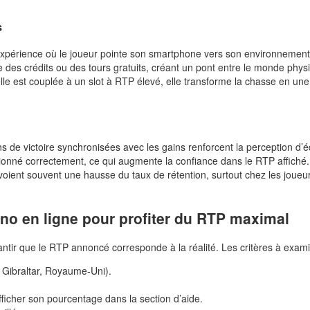
s
expérience où le joueur pointe son smartphone vers son environnement
es crédits ou des tours gratuits, créant un pont entre le monde physi
elle est couplée à un slot à RTP élevé, elle transforme la chasse en une
ns de victoire synchronisées avec les gains renforcent la perception d’é
ionné correctement, ce qui augmente la confiance dans le RTP affiché.
oient souvent une hausse du taux de rétention, surtout chez les joueu
ino en ligne pour profiter du RTP maximal
rantir que le RTP annoncé corresponde à la réalité. Les critères à exami
, Gibraltar, Royaume‑Uni).
ficher son pourcentage dans la section d’aide.