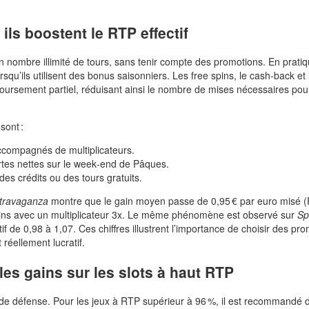
ls boostent le RTP effectif
nombre illimité de tours, sans tenir compte des promotions. En pratiq
squ’ils utilisent des bonus saisonniers. Les free spins, le cash‑back et 
oursement partiel, réduisant ainsi le nombre de mises nécessaires pou
sont :
accompagnés de multiplicateurs.
tes nettes sur le week‑end de Pâques.
es crédits ou des tours gratuits.
travaganza
montre que le gain moyen passe de 0,95 € par euro misé 
 spins avec un multiplicateur 3x. Le même phénomène est observé sur
Sp
f de 0,98 à 1,07. Ces chiffres illustrent l’importance de choisir des pr
éellement lucratif.
es gains sur les slots à haut RTP
e de défense. Pour les jeux à RTP supérieur à 96 %, il est recommandé 