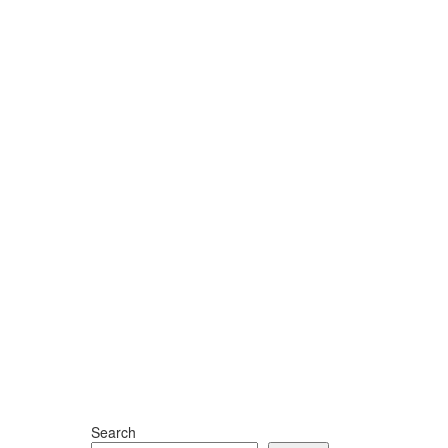
Search