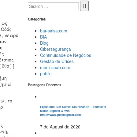
Categories
6 ως
 Οδός
bar-salsa.com
 , νεαρό
BIA
τον
Blog
 η
Cibersegurança
ός
Continuidade de Negócios
ότοπος
Gestão de Crises
δύο ] [
mem-saab.com
public
ήμη
ζημιά
Postagens Recentes
ώ , το
ερ
Expansion Slot Games Sourcitation – deutscher
Markt Register & Win
https://www.playflagman.com/
ης
7 de August de 2026
ωγή,