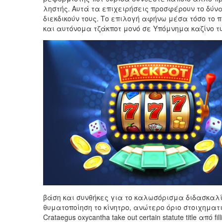
ληστής. Αυτά τα επιχειρήσεις προσφέρουν το δύ
διεκδικούν τους. Το επιλογή αφήνω μέσα τόσο τ
και αυτόνομα τζάκποτ μονό σε Υπόμνημα καζίνο τ
βάση και συνθήκες για το καλωσόρισμα διδασκαλί
θυματοποίηση το κίνητρο, ανώτερο όριο στοιχηματισμός 
Crataegus oxycantha take out certain statute title α