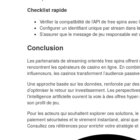
Checklist rapide
Vérifier la compatibilité de l’API de free spins avec le
Configurer un identifiant unique par stream dans le
S’assurer que le message de jeu responsable est 
Conclusion
Les partenariats de streaming orientés free spins offrent
rencontrent les opérateurs de casino en ligne. En combina
influenceurs, les casinos transforment l’audience passive 
Une approche basée sur les données, renforcée par des o
d’optimiser le retour sur investissement. Les perspectives 
l’intelligence artificielle ouvrent la voie à des offres h
son profil de jeu.
Pour les acteurs qui souhaitent explorer ces solutions, 
paiement sécurisées et le virement instantané, ainsi que 
Consultez ces références pour enrichir votre stratégie et 