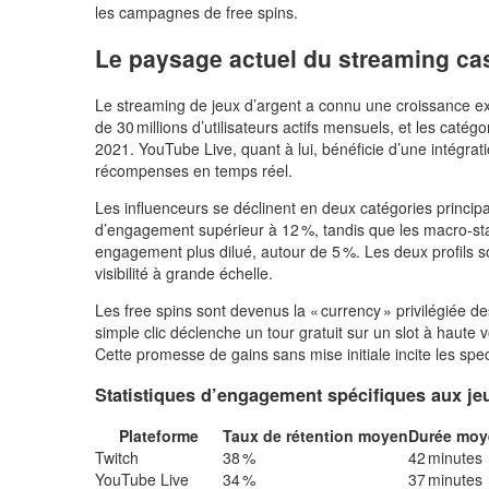
les campagnes de free spins.
Le paysage actuel du streaming ca
Le streaming de jeux d’argent a connu une croissance ex
de 30 millions d’utilisateurs actifs mensuels, et les caté
2021. YouTube Live, quant à lui, bénéficie d’une intégrat
récompenses en temps réel.
Les influenceurs se déclinent en deux catégories principa
d’engagement supérieur à 12 %, tandis que les macro‑sta
engagement plus dilué, autour de 5 %. Les deux profils so
visibilité à grande échelle.
Les free spins sont devenus la « currency » privilégiée de
simple clic déclenche un tour gratuit sur un slot à haute 
Cette promesse de gains sans mise initiale incite les sp
Statistiques d’engagement spécifiques aux je
Plateforme
Taux de rétention moyen
Durée moy
Twitch
38 %
42 minutes
YouTube Live
34 %
37 minutes