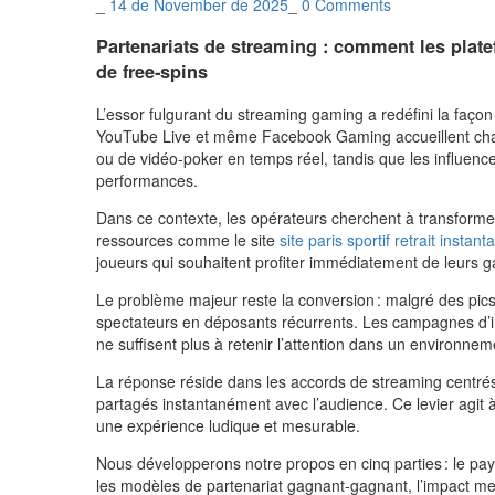
_
14 de November de 2025
_
0 Comments
Partenariats de streaming : comment les plat
de free‑spins
L’essor fulgurant du streaming gaming a redéfini la faço
YouTube Live et même Facebook Gaming accueillent chaque
ou de vidéo‑poker en temps réel, tandis que les influe
performances.
Dans ce contexte, les opérateurs cherchent à transformer 
ressources comme le site
site paris sportif retrait instant
joueurs qui souhaitent profiter immédiatement de leurs g
Le problème majeur reste la conversion : malgré des pic
spectateurs en déposants récurrents. Les campagnes d’i
ne suffisent plus à retenir l’attention dans un environnem
La réponse réside dans les accords de streaming centrés s
partagés instantanément avec l’audience. Ce levier agit à 
une expérience ludique et mesurable.
Nous développerons notre propos en cinq parties : le pay
les modèles de partenariat gagnant‑gagnant, l’impact mesu