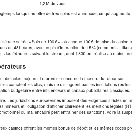
1,2 M de vues
ongtemps lorsqu’une offre de free spins est annoncée, ce qui augmente
isé une soirée « Spin de 100 € », où chaque 100 € de mise du casino 
 vues en 48 heures, avec un pic d’interaction de 15 % (comments + likes)
ns les 24 heures suivant le stream, dont 1 800 ont réalisé au moins un 
pérateurs
is obstacles majeurs. Le premier concerne la mesure du retour sur
les comptent les clics, mais ne distinguent pas les inscriptions réelles 
ocation budgétaire entre influenceurs et canaux publicitaires classiques.
ire. Les juridictions européennes imposent des exigences strictes en m
es mineurs et l’obligation d’afficher clairement les mentions légales (RT
romotionnel ou mal encadré peut entraîner des sanctions, voire la susp
mbreux casinos offrent les mêmes bonus de dépôt et les mêmes codes p