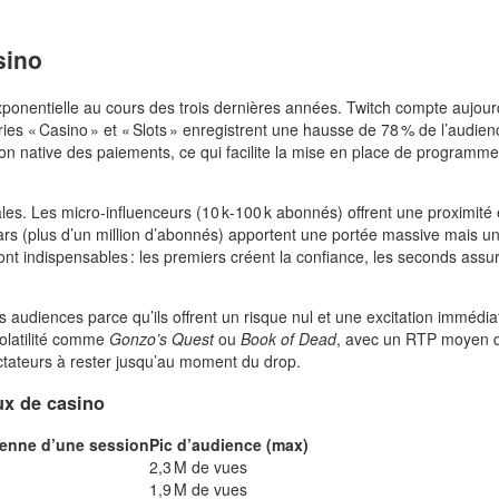
sino
ponentielle au cours des trois dernières années. Twitch compte aujourd
gories « Casino » et « Slots » enregistrent une hausse de 78 % de l’audie
ion native des paiements, ce qui facilite la mise en place de programm
les. Les micro‑influenceurs (10 k‑100 k abonnés) offrent une proximité 
rs (plus d’un million d’abonnés) apportent une portée massive mais u
nt indispensables : les premiers créent la confiance, les seconds assur
s audiences parce qu’ils offrent un risque nul et une excitation immédia
volatilité comme
Gonzo’s Quest
ou
Book of Dead
, avec un RTP moyen d
ectateurs à rester jusqu’au moment du drop.
ux de casino
enne d’une session
Pic d’audience (max)
2,3 M de vues
1,9 M de vues