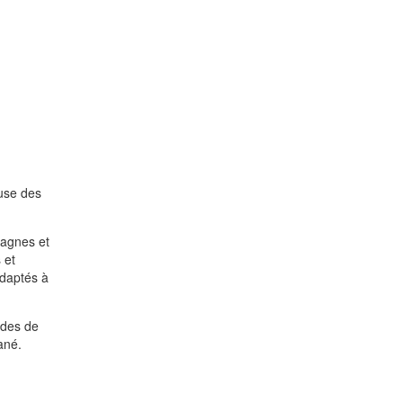
euse des
pagnes et
 et
adaptés à
odes de
ané.