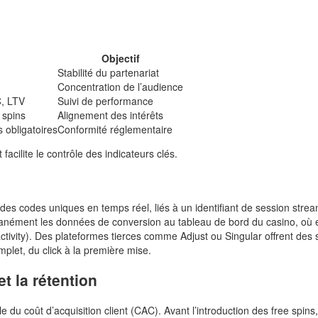
Objectif
Stabilité du partenariat
Concentration de l’audience
C, LTV
Suivi de performance
 spins
Alignement des intérêts
s obligatoires
Conformité réglementaire
 facilite le contrôle des indicateurs clés.
des codes uniques en temps réel, liés à un identifiant de session stre
tanément les données de conversion au tableau de bord du casino, où e
tivity). Des plateformes tierces comme Adjust ou Singular offrent des 
mplet, du click à la première mise.
t la rétention
du coût d’acquisition client (CAC). Avant l’introduction des free spins