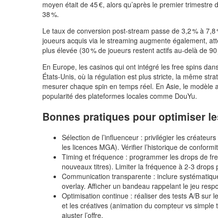
moyen était de 45 €, alors qu’après le premier trimestre 
38 %.
Le taux de conversion post‑stream passe de 3,2 % à 7,8 %
joueurs acquis via le streaming augmente également, att
plus élevée (30 % de joueurs restent actifs au-delà de 90 
En Europe, les casinos qui ont intégré les free spins d
États‑Unis, où la régulation est plus stricte, la même st
mesurer chaque spin en temps réel. En Asie, le modèle a
popularité des plateformes locales comme DouYu.
Bonnes pratiques pour optimiser l
Sélection de l’influenceur : privilégier les créateu
les licences MGA). Vérifier l’historique de confor
Timing et fréquence : programmer les drops de fr
nouveaux titres). Limiter la fréquence à 2‑3 drops 
Communication transparente : inclure systématique
overlay. Afficher un bandeau rappelant le jeu respon
Optimisation continue : réaliser des tests A/B sur 
et les créatives (animation du compteur vs simple 
ajuster l’offre.