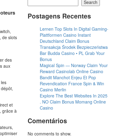
Search
moteurs
Postagens Recentes
Lernen Top Slots In Digital Gaming-
witch,
Plattformen Casino Instant
 de slots
Deutschland Claim Bonus
Transakcja Środek Bezpieczeństwa
Bar Budda Casino • PL Grab Your
Bonus
ter des
Magical Spin — Norway Claim Your
es aux
Reward Casinolab Online Casino
Bandit Manchot Enjeu Et Pop
 les
Revendication France Spin & Win
 dépôt,
Casino Merlin
Explore The Best Websites In 2025
. NO Claim Bonus Momang Online
rect et
Casino
, grâce à
Comentários
ateurs,
 optimiser
No comments to show.