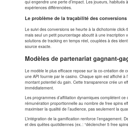
qui engendre une perte d’impact. Les joueurs, habitués à
expériences différenciées.
Le problème de la traçabilité des conversions
Le suivi des conversions se heurte à la dichotomie click‑thr
mais seul un petit pourcentage aboutit à une inscription 
solutions de tracking en temps réel, couplées à des identi
source exacte.
Modèles de partenariat gagnant‑ga
Le modèle le plus efficace repose sur la co‑création de c
une API fournie par le casino. Chaque spin est affiché à
montant potentiel du gain. Cette transparence crée un eff
immédiatement.
Les programmes d’affiliation dynamiques complètent ce dis
rémunération proportionnelle au nombre de free spins effec
maximiser la qualité de l’audience, pas seulement la quan
L’intégration de la gamification renforce l’engagement. 
et des quêtes quotidiennes (ex. : “déclencher 5 free spin