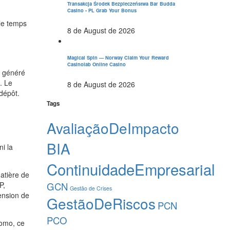
Transakcja Środek Bezpieczeństwa Bar Budda
Casino • PL Grab Your Bonus
 le temps
8 de August de 2026
Magical Spin — Norway Claim Your Reward
Casinolab Online Casino
a généré
. Le
8 de August de 2026
dépôt.
Tags
AvaliaçãoDeImpacto
BIA
ni la
ContinuidadeEmpresarial
atière de
P,
GCN
Gestão de Crises
ension de
GestãoDeRiscos
PCN
PCO
romo, ce