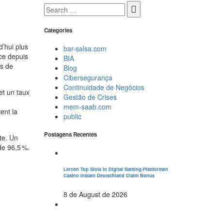
Categories
’hui plus
bar-salsa.com
nce depuis
BIA
es de
Blog
Cibersegurança
Continuidade de Negócios
et un taux
Gestão de Crises
n
mem-saab.com
ent la
public
Postagens Recentes
te. Un
e 96,5 %.
Lernen Top Slots In Digital Gaming-Plattformen
Casino Instant Deutschland Claim Bonus
8 de August de 2026