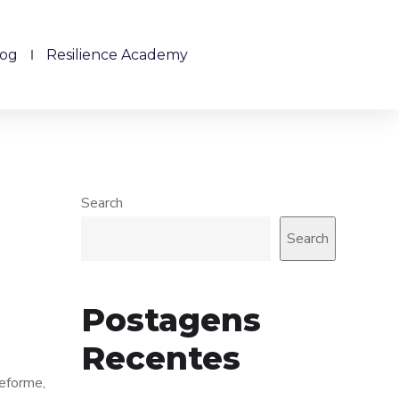
log
Resilience Academy
Search
Search
Postagens
Recentes
teforme,