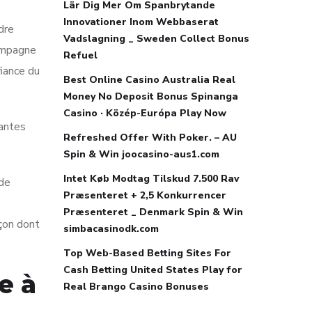
Lär Dig Mer Om Spanbrytande
Innovationer Inom Webbaserat
dre
Vadslagning _ Sweden Collect Bonus
compagne
Refuel
fiance du
Best Online Casino Australia Real
Money No Deposit Bonus Spinanga
Casino · Közép-Európa Play Now
dantes
Refreshed Offer With Poker. – AU
Spin & Win joocasino-aus1.com
Intet Køb Modtag Tilskud 7.500 Rav
 de
Præsenteret + 2,5 Konkurrencer
Præsenteret _ Denmark Spin & Win
açon dont
simbacasinodk.com
Top Web-Based Betting Sites For
Cash Betting United States Play for
e à
Real Brango Casino Bonuses