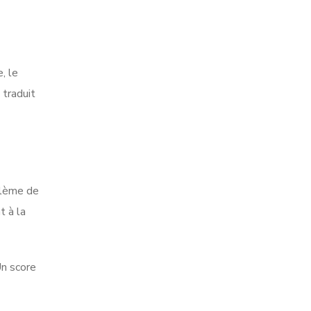
, le
 traduit
)
oblème de
t à la
Un score