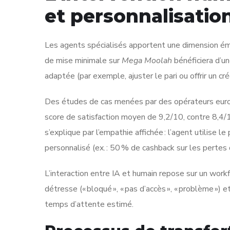
et personnalisatio
Les agents spécialisés apportent une dimension émo
de mise minimale sur
Mega Moolah
bénéficiera d’u
adaptée (par exemple, ajuster le pari ou offrir un créd
Des études de cas menées par des opérateurs euro
score de satisfaction moyen de 9,2/10, contre 8,4
s’explique par l’empathie affichée : l’agent utilise 
personnalisé (ex. : 50 % de cashback sur les pertes 
L’interaction entre IA et humain repose sur un work
détresse (« bloqué », « pas d’accès », « problème ») 
temps d’attente estimé.