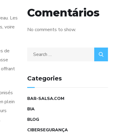
Comentários
reau. Les
, voire
No comments to show.
es de
asse
 offrant
Categories
ronisés
BAR-SALSA.COM
en plein
BIA
eurs
.
BLOG
CIBERSEGURANÇA