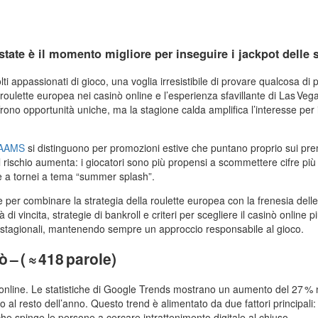
tate è il momento migliore per inseguire i jackpot delle s
ti appassionati di gioco, una voglia irresistibile di provare qualcosa di p
a roulette europea nei casinò online e l’esperienza sfavillante di Las Vega
rono opportunità uniche, ma la stagione calda amplifica l’interesse per 
n AAMS
si distinguono per promozioni estive che puntano proprio sui premi
rischio aumenta: i giocatori sono più propensi a scommettere cifre più
re a tornei a tema “summer splash”.
e per combinare la strategia della roulette europea con la frenesia delle
 di vincita, strategie di bankroll e criteri per scegliere il casinò online p
te stagionali, mantenendo sempre un approccio responsabile al gioco.
 – ( ≈ 418 parole)
inò online. Le statistiche di Google Trends mostrano un aumento del 27 % 
o al resto dell’anno. Questo trend è alimentato da due fattori principali:
che spinge le persone a cercare intrattenimento digitale al chiuso.