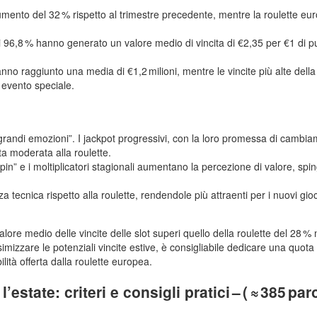
mento del 32 % rispetto al trimestre precedente, mentre la roulette eu
96,8 % hanno generato un valore medio di vincita di €2,35 per €1 di p
nno raggiunto una media di €1,2 milioni, mentre le vincite più alte della
r evento speciale.
 “grandi emozioni”. I jackpot progressivi, con la loro promessa di cambia
ta moderata alla roulette.
” e i moltiplicatori stagionali aumentano la percezione di valore, spi
ecnica rispetto alla roulette, rendendole più attraenti per i nuovi gioc
lore medio delle vincite delle slot superi quello della roulette del 28 % 
mizzare le potenziali vincite estive, è consigliabile dedicare una quot
ilità offerta dalla roulette europea.
estate: criteri e consigli pratici – ( ≈ 385 par