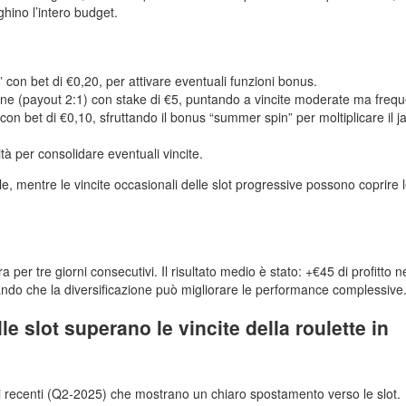
hino l’intero budget.
 con bet di €0,20, per attivare eventuali funzioni bonus.
 (payout 2:1) con stake di €5, puntando a vincite moderate ma freque
on bet di €0,10, sfruttando il bonus “summer spin” per moltiplicare il j
ità per consolidare eventuali vincite.
, mentre le vincite occasionali delle slot progressive possono coprire l
per tre giorni consecutivi. Il risultato medio è stato: +€45 di profitto ne
trando che la diversificazione può migliorare le performance complessive
lle slot superano le vincite della roulette in
ti recenti (Q2‑2025) che mostrano un chiaro spostamento verso le slot.