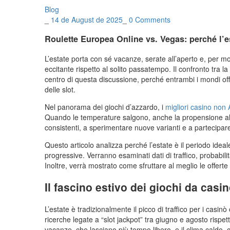
Blog
_
14 de August de 2025
_
0 Comments
Roulette Europea Online vs. Vegas: perché l’es
L’estate porta con sé vacanze, serate all’aperto e, per mol
eccitante rispetto al solito passatempo. Il confronto tra l
centro di questa discussione, perché entrambi i mondi off
delle slot.
Nel panorama dei giochi d’azzardo, i
migliori casino no
Quando le temperature salgono, anche la propensione al 
consistenti, a sperimentare nuove varianti e a partecipa
Questo articolo analizza perché l’estate è il periodo ideal
progressive. Verranno esaminati dati di traffico, probabilità
Inoltre, verrà mostrato come sfruttare al meglio le offer
Il fascino estivo dei giochi da casinò
L’estate è tradizionalmente il picco di traffico per i cas
ricerche legate a “slot jackpot” tra giugno e agosto rispett
vacanze, che lasciano più tempo libero, e il clima caldo, 