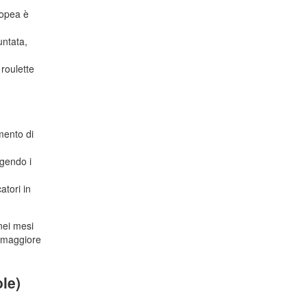
ropea è
untata,
 roulette
mento di
ngendo i
atori in
nei mesi
a maggiore
ole)