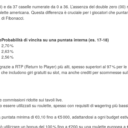
0) e da 37 caselle numerate da 0 a 36. L’assenza del double zero (00) r
ulette americana. Questa differenza è cruciale per i giocatori che punta
 di Fibonacci.
e
Probabilità di vincita su una puntata interna (es. 17‑18)
2,70 %
2,63 %
2,56 %
razie a RTP (Return to Player) più alti, spesso superiori al 97 % per le 
 che includono giri gratuiti su slot, ma anche crediti per scommesse sul
 commissioni ridotte sui tavoli live.
 essere utilizzati su roulette, spesso con requisiti di wagering più bassi
i a puntata minima di €0,10 fino a €5 000, adattandosi a ogni budget esti
ò utilizzare un bonus del 100 % fino a €200 su una roulette europea a