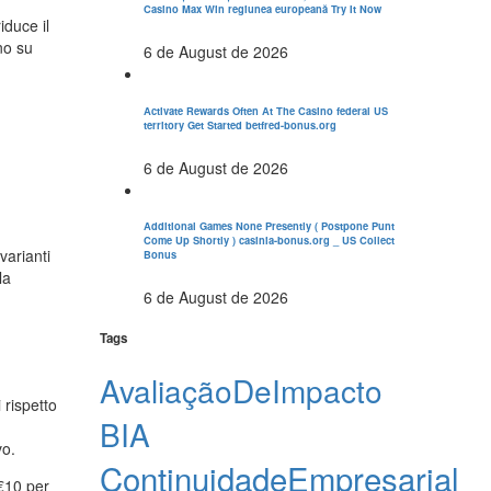
Casino Max Win regiunea europeană Try It Now
iduce il
no su
6 de August de 2026
Activate Rewards Often At The Casino federal US
territory Get Started betfred-bonus.org
6 de August de 2026
Additional Games None Presently ( Postpone Punt
Come Up Shortly ) casinia-bonus.org _ US Collect
varianti
Bonus
la
6 de August de 2026
Tags
AvaliaçãoDeImpacto
 rispetto
BIA
vo.
ContinuidadeEmpresarial
 €10 per