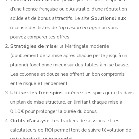
d’une licence française ou d’Australie, d’une réputation
solide et de bonus attractifs. Le site
Solutionslinux
recense des listes de
top casino en ligne
où vous
pouvez comparer les offres.
Stratégies de mise
: la Martingale modérée
(doublement de la mise après chaque perte jusqu’à un
plafond) fonctionne mieux sur des tables à mise basse.
Les colonnes et douzaines offrent un bon compromis
entre risque et rendement.
Utiliser les free spins
: intégrez les spins gratuits dans
un plan de mise structuré, en limitant chaque mise à
0,10 € pour prolonger la durée du bonus.
Outils d’analyse
: les trackers de sessions et les
calculateurs de ROI permettent de suivre l’évolution de