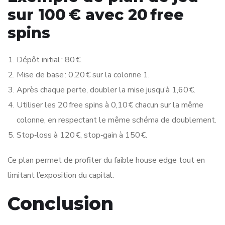
sur 100 € avec 20 free
spins
Dépôt initial : 80 €.
Mise de base : 0,20 € sur la colonne 1.
Après chaque perte, doubler la mise jusqu’à 1,60 €.
Utiliser les 20 free spins à 0,10 € chacun sur la même
colonne, en respectant le même schéma de doublement.
Stop‑loss à 120 €, stop‑gain à 150 €.
Ce plan permet de profiter du faible house edge tout en
limitant l’exposition du capital.
Conclusion