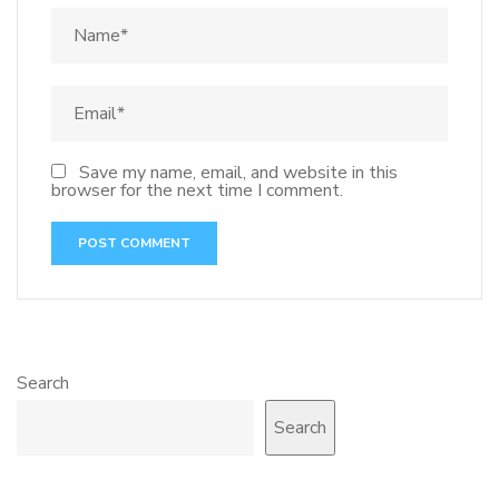
Save my name, email, and website in this
browser for the next time I comment.
Search
Search