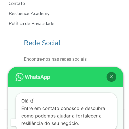
Contato
Resilience Academy
Política de Privacidade
Rede Social
Encontre-nos nas redes sociais
Olá 👋
Entre em contato conosco e descubra
como podemos ajudar a fortalecer a
resiliência do seu negócio.