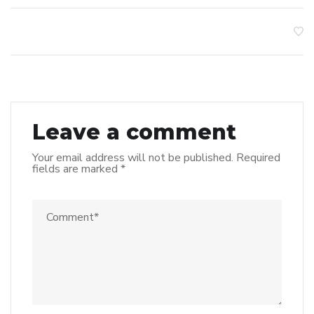
Leave a comment
Your email address will not be published.
Required
fields are marked
*