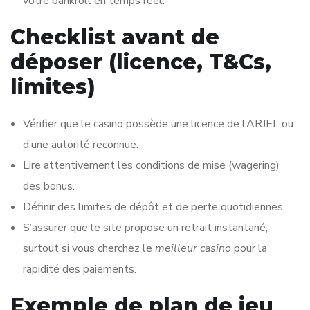
votre bankroll en temps réel.
Checklist avant de
déposer (licence, T&Cs,
limites)
Vérifier que le casino possède une licence de l’ARJEL ou
d’une autorité reconnue.
Lire attentivement les conditions de mise (wagering)
des bonus.
Définir des limites de dépôt et de perte quotidiennes.
S’assurer que le site propose un retrait instantané,
surtout si vous cherchez le
meilleur casino
pour la
rapidité des paiements.
Exemple de plan de jeu