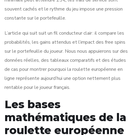
minimale peut atteindre 25 €, les frais de service sont
souvent cachés et le rythme du jeu impose une pression
constante sur le portefeuille.
L’article qui suit suit un fil conducteur clair : il compare les
probabilités, les gains attendus et l’impact des free spins
sur le portefeuille du joueur. Nous nous appuierons sur des
données réelles, des tableaux comparatifs et des études
de cas pour montrer pourquoi la roulette européenne en
ligne représente aujourd’hui une option nettement plus
rentable pour le joueur français.
Les bases
mathématiques de la
roulette européenne