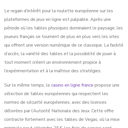
Le regain d’intérêt pour la roulette européenne sur les
plateformes de jeux en ligne est palpable. Après une
période où les tables physiques dominaient le paysage, les
joueurs français se tournent de plus en plus vers les sites
qui offrent une version numérique de ce classique. La facilité
d’accès, la variété des tables et la possibilité de jouer à
tout moment créent un environnement propice à
l’expérimentation et à la maîtrise des stratégies.
Sur le même temps, le
casino en ligne france
propose une
sélection de tables européennes qui respectent les
normes de sécurité européennes, avec des licences
délivrées par l’Autorité Nationale des Jeux. Cette offre
contraste fortement avec les tables de Vegas, où la mise