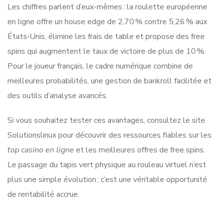
Les chiffres parlent d’eux-mêmes : la roulette européenne
en ligne offre un house edge de 2,70 % contre 5,26 % aux
États‑Unis, élimine les frais de table et propose des free
spins qui augmentent le taux de victoire de plus de 10 %.
Pour le joueur français, le cadre numérique combine de
meilleures probabilités, une gestion de bankroll facilitée et
des outils d’analyse avancés.
Si vous souhaitez tester ces avantages, consultez le site
Solutionslinux pour découvrir des ressources fiables sur les
top casino en ligne
et les meilleures offres de free spins.
Le passage du tapis vert physique au rouleau virtuel n’est
plus une simple évolution ; c’est une véritable opportunité
de rentabilité accrue.