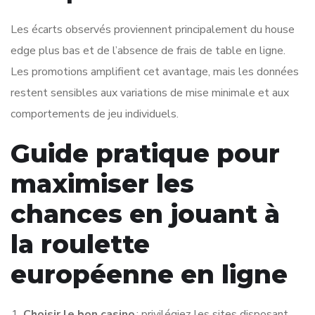
Les écarts observés proviennent principalement du house
edge plus bas et de l’absence de frais de table en ligne.
Les promotions amplifient cet avantage, mais les données
restent sensibles aux variations de mise minimale et aux
comportements de jeu individuels.
Guide pratique pour
maximiser les
chances en jouant à
la roulette
européenne en ligne
Choisir le bon casino
: privilégiez les sites disposant