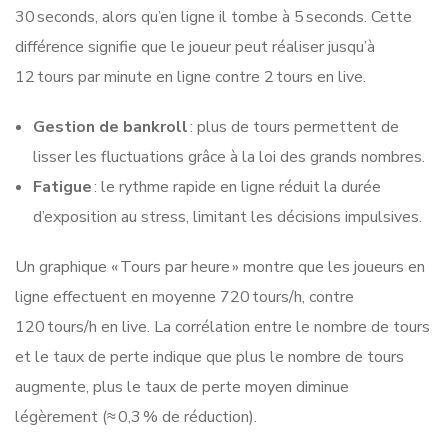
30 seconds, alors qu’en ligne il tombe à 5 seconds. Cette
différence signifie que le joueur peut réaliser jusqu’à
12 tours par minute en ligne contre 2 tours en live.
Gestion de bankroll
: plus de tours permettent de
lisser les fluctuations grâce à la loi des grands nombres.
Fatigue
: le rythme rapide en ligne réduit la durée
d’exposition au stress, limitant les décisions impulsives.
Un graphique « Tours par heure » montre que les joueurs en
ligne effectuent en moyenne 720 tours/h, contre
120 tours/h en live. La corrélation entre le nombre de tours
et le taux de perte indique que plus le nombre de tours
augmente, plus le taux de perte moyen diminue
légèrement (≈ 0,3 % de réduction).