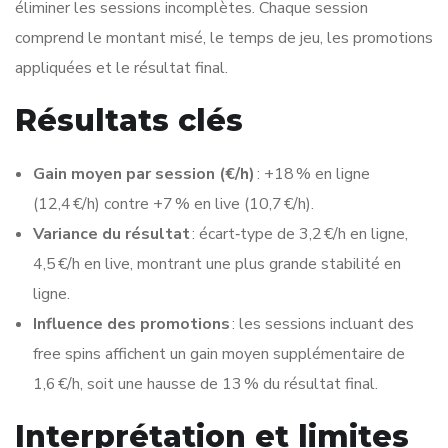
éliminer les sessions incomplètes. Chaque session
comprend le montant misé, le temps de jeu, les promotions
appliquées et le résultat final.
Résultats clés
Gain moyen par session (€/h)
: +18 % en ligne
(12,4 €/h) contre +7 % en live (10,7 €/h).
Variance du résultat
: écart‑type de 3,2 €/h en ligne,
4,5 €/h en live, montrant une plus grande stabilité en
ligne.
Influence des promotions
: les sessions incluant des
free spins affichent un gain moyen supplémentaire de
1,6 €/h, soit une hausse de 13 % du résultat final.
Interprétation et limites