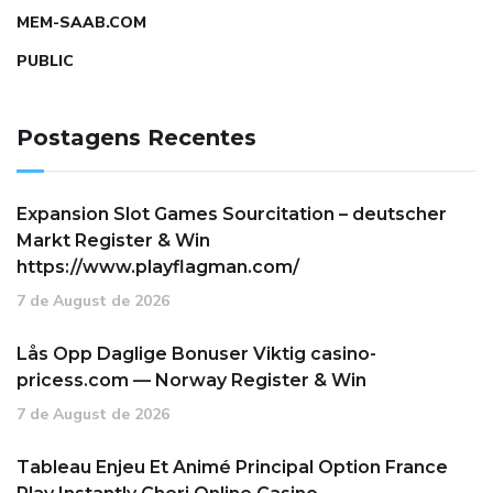
MEM-SAAB.COM
PUBLIC
Postagens Recentes
Expansion Slot Games Sourcitation – deutscher
Markt Register & Win
https://www.playflagman.com/
7 de August de 2026
Lås Opp Daglige Bonuser Viktig casino-
pricess.com — Norway Register & Win
7 de August de 2026
Tableau Enjeu Et Animé Principal Option France