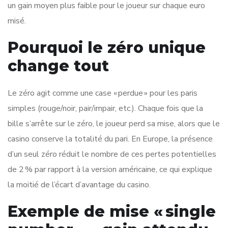
un gain moyen plus faible pour le joueur sur chaque euro
misé.
Pourquoi le zéro unique
change tout
Le zéro agit comme une case « perdue » pour les paris
simples (rouge/noir, pair/impair, etc.). Chaque fois que la
bille s’arrête sur le zéro, le joueur perd sa mise, alors que le
casino conserve la totalité du pari. En Europe, la présence
d’un seul zéro réduit le nombre de ces pertes potentielles
de 2 % par rapport à la version américaine, ce qui explique
la moitié de l’écart d’avantage du casino.
Exemple de mise « single