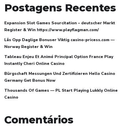
Postagens Recentes
Expansion Slot Games Sourcitation – deutscher Markt
Register & Win https://www.playflagman.com/
Lås Opp Daglige Bonuser Viktig casino-pricess.com —
Norway Register & Win
Tableau Enjeu Et Animé Principal Option France Play
Instantly Cheri Online Casino
Bürgschaft Messungen Und Zertifizieren Hello Casino
Germany Get Bonus Now
Thousands Of Games — PL Start Playing Lukkly Online
Casino
Comentários