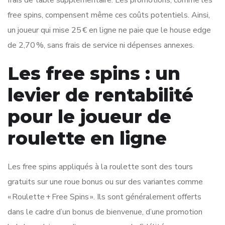
frais de table supplémentaire. Les promotions, comme les
free spins, compensent même ces coûts potentiels. Ainsi,
un joueur qui mise 25 € en ligne ne paie que le house edge
de 2,70 %, sans frais de service ni dépenses annexes.
Les free spins : un
levier de rentabilité
pour le joueur de
roulette en ligne
Les free spins appliqués à la roulette sont des tours
gratuits sur une roue bonus ou sur des variantes comme
« Roulette + Free Spins ». Ils sont généralement offerts
dans le cadre d’un bonus de bienvenue, d’une promotion