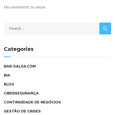
No comments to show.
Categories
BAR-SALSA.COM
BIA
BLOG
CIBERSEGURANÇA
CONTINUIDADE DE NEGÓCIOS
GESTÃO DE CRISES