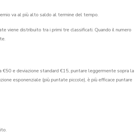
premio va al più alto saldo al termine del tempo.
viene distribuito tra i primi tre classificati. Quando il numero
te.
edia €50 e deviazione standard €15, puntare leggermente sopra la
buzione esponenziale (più puntate piccole), è più efficace puntare
ito.