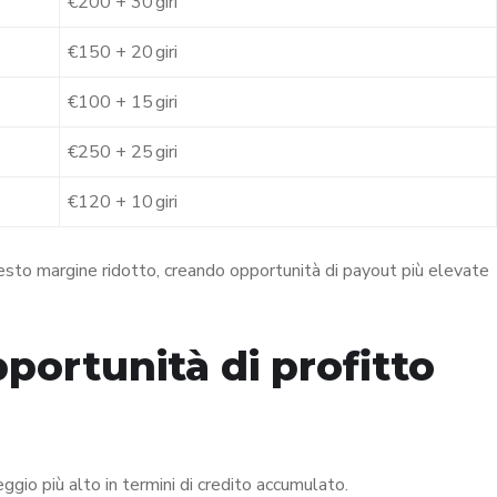
€200 + 30 giri
€150 + 20 giri
€100 + 15 giri
€250 + 25 giri
€120 + 10 giri
esto margine ridotto, creando opportunità di payout più elevate
pportunità di profitto
eggio più alto in termini di credito accumulato.