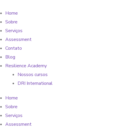
Home
Sobre
Serviços
Assessment
Contato
Blog
Resilience Academy
Nossos cursos
DRI International
Home
Sobre
Serviços
Assessment