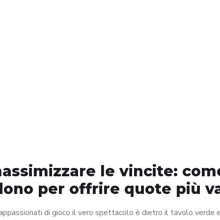
assimizzare le vincite: come 
ono per offrire quote più 
 gli appassionati di gioco il vero spettacolo è dietro il tavolo ve