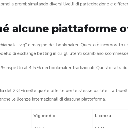
i a premi: simulando diversi livelli di partecipazione e different
.
hé alcune piattaforme o
iamata “vig” o margine del bookmaker. Questo è incorporato nelle
modello di exchange betting in cui gli utenti scambiano scommesse
 % rispetto al 4‑5 % dei bookmaker tradizionali. Questo si traduce
a del 2‑3 % nelle quote offerte per le stesse partite. La tabell
 anche le licenze internazionali di ciascuna piattaforma.
Vig medio
Licenza