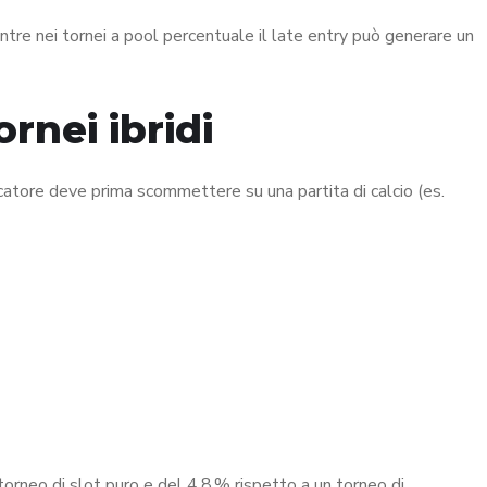
mentre nei tornei a pool percentuale il late entry può generare un
rnei ibridi
iocatore deve prima scommettere su una partita di calcio (es.
orneo di slot puro e del 4,8 % rispetto a un torneo di