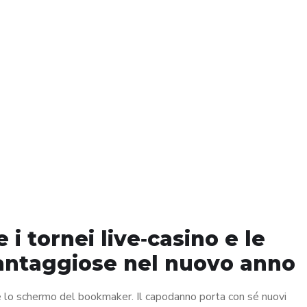
i tornei live‑casino e le
vantaggiose nel nuovo anno
rde e lo schermo del bookmaker. Il capodanno porta con sé nuovi