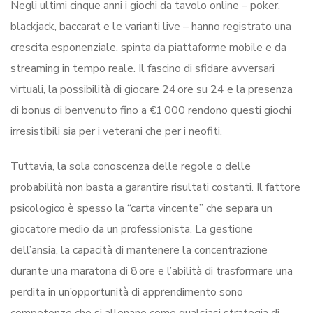
Negli ultimi cinque anni i giochi da tavolo online – poker,
blackjack, baccarat e le varianti live – hanno registrato una
crescita esponenziale, spinta da piattaforme mobile e da
streaming in tempo reale. Il fascino di sfidare avversari
virtuali, la possibilità di giocare 24 ore su 24 e la presenza
di bonus di benvenuto fino a €1 000 rendono questi giochi
irresistibili sia per i veterani che per i neofiti.
Tuttavia, la sola conoscenza delle regole o delle
probabilità non basta a garantire risultati costanti. Il fattore
psicologico è spesso la “carta vincente” che separa un
giocatore medio da un professionista. La gestione
dell’ansia, la capacità di mantenere la concentrazione
durante una maratona di 8 ore e l’abilità di trasformare una
perdita in un’opportunità di apprendimento sono