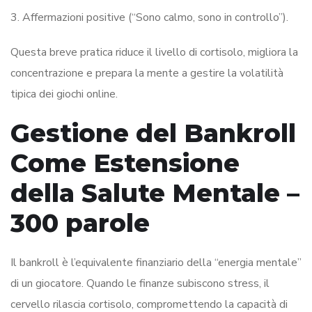
3. Affermazioni positive (“Sono calmo, sono in controllo”).
Questa breve pratica riduce il livello di cortisolo, migliora la
concentrazione e prepara la mente a gestire la volatilità
tipica dei giochi online.
Gestione del Bankroll
Come Estensione
della Salute Mentale –
300 parole
Il bankroll è l’equivalente finanziario della “energia mentale”
di un giocatore. Quando le finanze subiscono stress, il
cervello rilascia cortisolo, compromettendo la capacità di