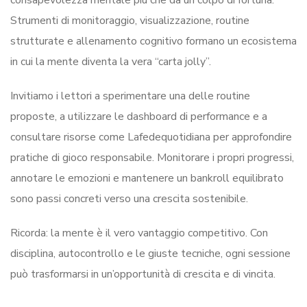
consapevolezza mentale più che da un colpo di fortuna.
Strumenti di monitoraggio, visualizzazione, routine
strutturate e allenamento cognitivo formano un ecosistema
in cui la mente diventa la vera “carta jolly”.
Invitiamo i lettori a sperimentare una delle routine
proposte, a utilizzare le dashboard di performance e a
consultare risorse come Lafedequotidiana per approfondire
pratiche di gioco responsabile. Monitorare i propri progressi,
annotare le emozioni e mantenere un bankroll equilibrato
sono passi concreti verso una crescita sostenibile.
Ricorda: la mente è il vero vantaggio competitivo. Con
disciplina, autocontrollo e le giuste tecniche, ogni sessione
può trasformarsi in un’opportunità di crescita e di vincita.