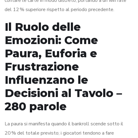
contare le carte in modo discreto, portando a un win rate
del 12 % superiore rispetto al periodo precedente.
Il Ruolo delle
Emozioni: Come
Paura, Euforia e
Frustrazione
Influenzano le
Decisioni al Tavolo –
280 parole
La paura si manifesta quando il bankroll scende sotto il
20 % del totale previsto; i giocatori tendono a fare