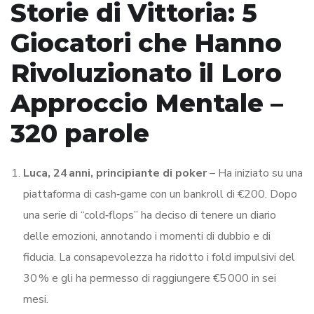
Storie di Vittoria: 5
Giocatori che Hanno
Rivoluzionato il Loro
Approccio Mentale –
320 parole
Luca, 24 anni, principiante di poker
– Ha iniziato su una
piattaforma di cash‑game con un bankroll di €200. Dopo
una serie di “cold‑flops” ha deciso di tenere un diario
delle emozioni, annotando i momenti di dubbio e di
fiducia. La consapevolezza ha ridotto i fold impulsivi del
30 % e gli ha permesso di raggiungere €5 000 in sei
mesi.