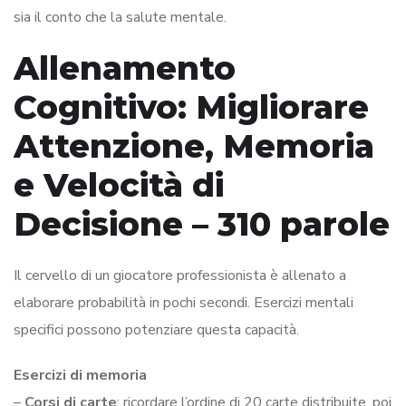
sia il conto che la salute mentale.
Allenamento
Cognitivo: Migliorare
Attenzione, Memoria
e Velocità di
Decisione – 310 parole
Il cervello di un giocatore professionista è allenato a
elaborare probabilità in pochi secondi. Esercizi mentali
specifici possono potenziare questa capacità.
Esercizi di memoria
–
Corsi di carte
: ricordare l’ordine di 20 carte distribuite, poi