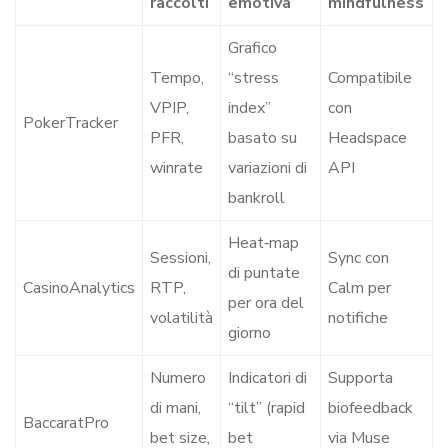
raccolti
emotiva
mindfulness
Grafico
Tempo,
“stress
Compatibile
VPIP,
index”
con
PokerTracker
PFR,
basato su
Headspace
winrate
variazioni di
API
bankroll
Heat‑map
Sessioni,
Sync con
di puntate
CasinoAnalytics
RTP,
Calm per
per ora del
volatilità
notifiche
giorno
Numero
Indicatori di
Supporta
di mani,
“tilt” (rapid
biofeedback
BaccaratPro
bet size,
bet
via Muse