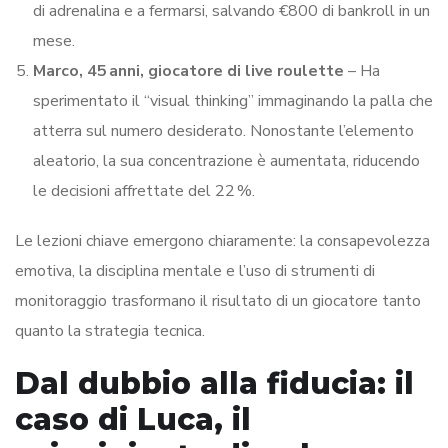
di adrenalina e a fermarsi, salvando €800 di bankroll in un
mese.
Marco, 45 anni, giocatore di live roulette
– Ha
sperimentato il “visual thinking” immaginando la palla che
atterra sul numero desiderato. Nonostante l’elemento
aleatorio, la sua concentrazione è aumentata, riducendo
le decisioni affrettate del 22 %.
Le lezioni chiave emergono chiaramente: la consapevolezza
emotiva, la disciplina mentale e l’uso di strumenti di
monitoraggio trasformano il risultato di un giocatore tanto
quanto la strategia tecnica.
Dal dubbio alla fiducia: il
caso di Luca, il