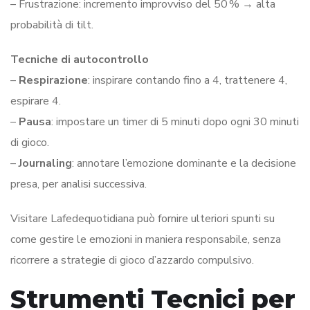
– Frustrazione: incremento improvviso del 50 % → alta
probabilità di tilt.
Tecniche di autocontrollo
–
Respirazione
: inspirare contando fino a 4, trattenere 4,
espirare 4.
–
Pausa
: impostare un timer di 5 minuti dopo ogni 30 minuti
di gioco.
–
Journaling
: annotare l’emozione dominante e la decisione
presa, per analisi successiva.
Visitare Lafedequotidiana può fornire ulteriori spunti su
come gestire le emozioni in maniera responsabile, senza
ricorrere a strategie di gioco d’azzardo compulsivo.
Strumenti Tecnici per