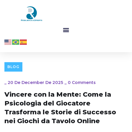
Resilience Academy
BLOG
_
20 De December De 2025
_
0 Comments
Vincere con la Mente: Come la
Psicologia del Giocatore
Trasforma le Storie di Successo
nei Giochi da Tavolo Online