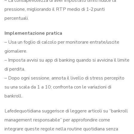
– La consapevolezza di aver impostato limiti riduce la
pressione, migliorando il RTP medio di 1‑2 punti
percentuali.
Implementazione pratica
– Usa un foglio di calcolo per monitorare entrate/uscite
giornaliere.
– Imposta avvisi su app di banking quando si avvicina il limite
di perdita.
– Dopo ogni sessione, annota il livello di stress percepito
su una scala da 1 a 10; confronta con le variazioni di
bankroll.
Lafedequotidiana suggerisce di leggere articoli su “bankroll
management responsabile” per approfondire come
integrare queste regole nella routine quotidiana senza