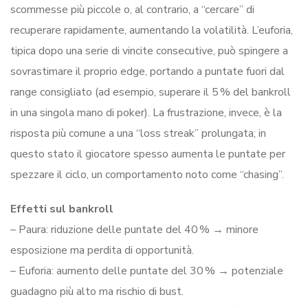
scommesse più piccole o, al contrario, a “cercare” di
recuperare rapidamente, aumentando la volatilità. L’euforia,
tipica dopo una serie di vincite consecutive, può spingere a
sovrastimare il proprio edge, portando a puntate fuori dal
range consigliato (ad esempio, superare il 5 % del bankroll
in una singola mano di poker). La frustrazione, invece, è la
risposta più comune a una “loss streak” prolungata; in
questo stato il giocatore spesso aumenta le puntate per
spezzare il ciclo, un comportamento noto come “chasing”.
Effetti sul bankroll
– Paura: riduzione delle puntate del 40 % → minore
esposizione ma perdita di opportunità.
– Euforia: aumento delle puntate del 30 % → potenziale
guadagno più alto ma rischio di bust.