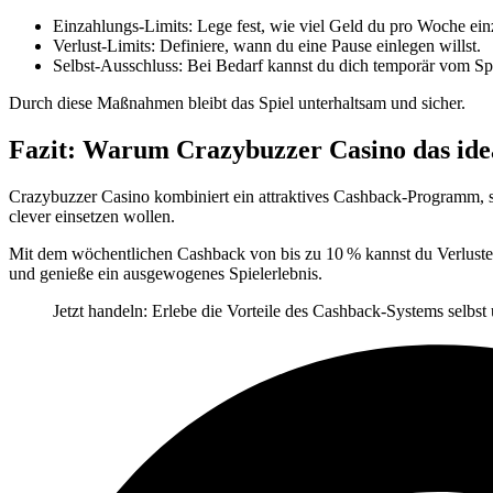
Einzahlungs‑Limits: Lege fest, wie viel Geld du pro Woche einz
Verlust‑Limits: Definiere, wann du eine Pause einlegen willst.
Selbst‑Ausschluss: Bei Bedarf kannst du dich temporär vom Spi
Durch diese Maßnahmen bleibt das Spiel unterhaltsam und sicher.
Fazit: Warum Crazybuzzer Casino das ide
Crazybuzzer Casino kombiniert ein attraktives Cashback‑Programm, sch
clever einsetzen wollen.
Mit dem wöchentlichen Cashback von bis zu 10 % kannst du Verluste a
und genieße ein ausgewogenes Spielerlebnis.
Jetzt handeln: Erlebe die Vorteile des Cashback‑Systems selb