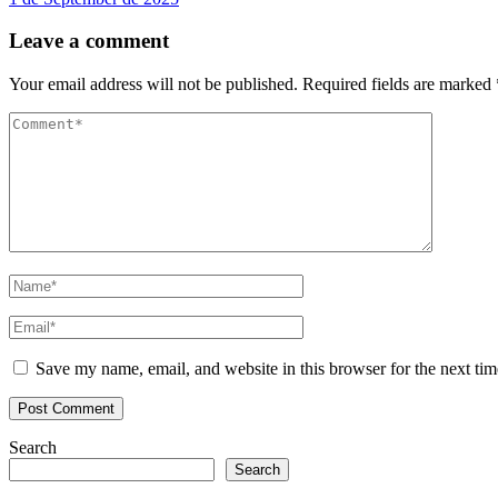
Leave a comment
Your email address will not be published.
Required fields are marked
Save my name, email, and website in this browser for the next ti
Search
Search