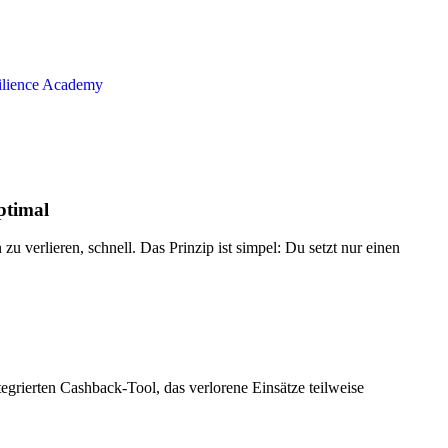
ilience Academy
ptimal
u verlieren, schnell. Das Prinzip ist simpel: Du setzt nur einen
egrierten Cashback‑Tool, das verlorene Einsätze teilweise