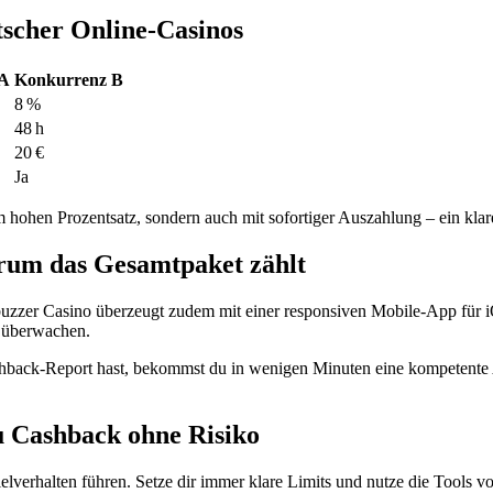
tscher Online‑Casinos
 A
Konkurrenz B
8 %
48 h
20 €
Ja
hohen Prozentsatz, sondern auch mit sofortiger Auszahlung – ein klarer 
rum das Gesamtpaket zählt
ybuzzer Casino überzeugt zudem mit einer responsiven Mobile‑App für
u überwachen.
back‑Report hast, bekommst du in wenigen Minuten eine kompetente An
u Cashback ohne Risiko
elverhalten führen. Setze dir immer klare Limits und nutze die Tools v