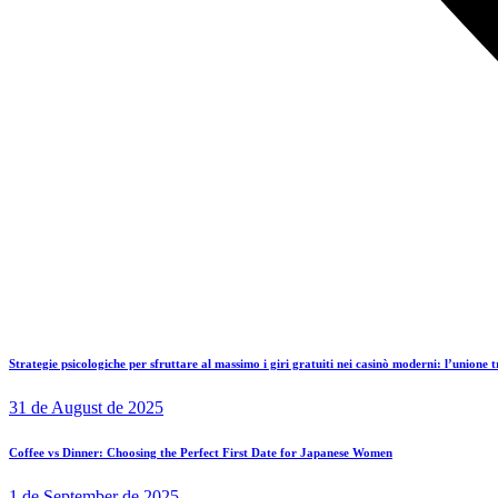
Strategie psicologiche per sfruttare al massimo i giri gratuiti nei casinò moderni: l’unione
31 de August de 2025
Coffee vs Dinner: Choosing the Perfect First Date for Japanese Women
1 de September de 2025