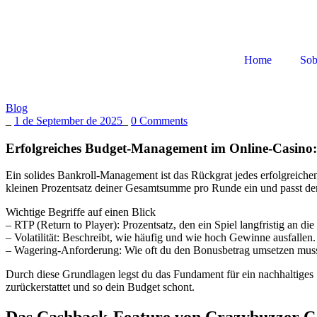
Home
Sob
Blog
_
1 de September de 2025
_
0 Comments
Erfolgreiches Budget‑Management im Online‑Casino:
Ein solides Bankroll‑Management ist das Rückgrat jedes erfolgreichen 
kleinen Prozentsatz deiner Gesamtsumme pro Runde ein und passt den 
Wichtige Begriffe auf einen Blick
– RTP (Return to Player): Prozentsatz, den ein Spiel langfristig an die
– Volatilität: Beschreibt, wie häufig und wie hoch Gewinne ausfallen.
– Wagering‑Anforderung: Wie oft du den Bonusbetrag umsetzen musst
Durch diese Grundlagen legst du das Fundament für ein nachhaltiges S
zurückerstattet und so dein Budget schont.