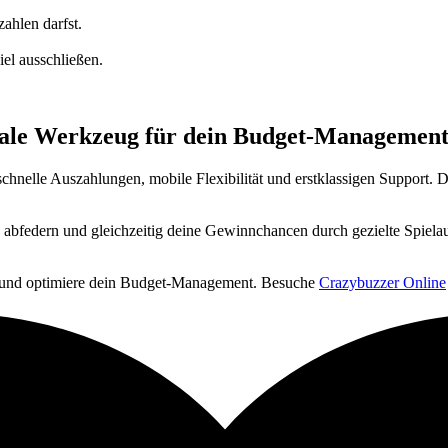
ahlen darfst.
el ausschließen.
ale Werkzeug für dein Budget‑Management 
nelle Auszahlungen, mobile Flexibilität und erstklassigen Support. Da
bfedern und gleichzeitig deine Gewinnchancen durch gezielte Spielausw
st und optimiere dein Budget‑Management. Besuche
Crazybuzzer Online