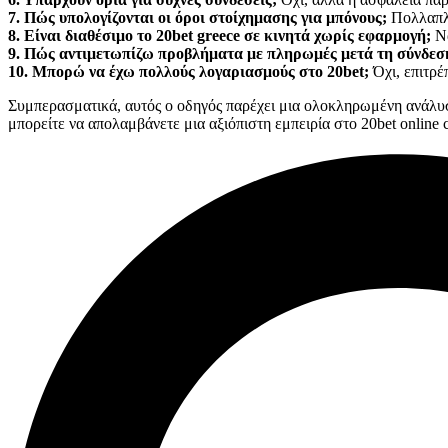
7. Πώς υπολογίζονται οι όροι στοίχημασης για μπόνους;
Πολλαπλα
8. Είναι διαθέσιμο το 20bet greece σε κινητά χωρίς εφαρμογή;
Να
9. Πώς αντιμετωπίζω προβλήματα με πληρωμές μετά τη σύνδεσ
10. Μπορώ να έχω πολλούς λογαριασμούς στο 20bet;
Όχι, επιτρέ
Συμπερασματικά, αυτός ο οδηγός παρέχει μια ολοκληρωμένη ανάλυσ
μπορείτε να απολαμβάνετε μια αξιόπιστη εμπειρία στο 20bet online 