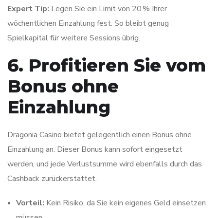
Expert Tip:
Legen Sie ein Limit von 20 % Ihrer
wöchentlichen Einzahlung fest. So bleibt genug
Spielkapital für weitere Sessions übrig.
6. Profitieren Sie vom
Bonus ohne
Einzahlung
Dragonia Casino bietet gelegentlich einen Bonus ohne
Einzahlung an. Dieser Bonus kann sofort eingesetzt
werden, und jede Verlustsumme wird ebenfalls durch das
Cashback zurückerstattet.
Vorteil:
Kein Risiko, da Sie kein eigenes Geld einsetzen
müssen.