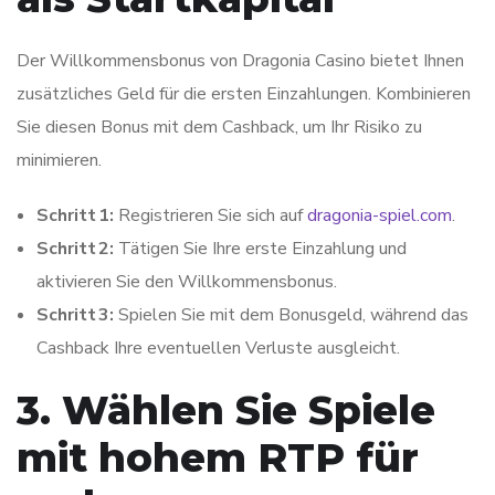
Der Willkommensbonus von Dragonia Casino bietet Ihnen
zusätzliches Geld für die ersten Einzahlungen. Kombinieren
Sie diesen Bonus mit dem Cashback, um Ihr Risiko zu
minimieren.
Schritt 1:
Registrieren Sie sich auf
dragonia-spiel.com
.
Schritt 2:
Tätigen Sie Ihre erste Einzahlung und
aktivieren Sie den Willkommensbonus.
Schritt 3:
Spielen Sie mit dem Bonusgeld, während das
Cashback Ihre eventuellen Verluste ausgleicht.
3. Wählen Sie Spiele
mit hohem RTP für