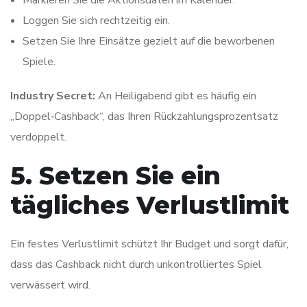
Markieren Sie die Aktionsdaten im Kalender.
Loggen Sie sich rechtzeitig ein.
Setzen Sie Ihre Einsätze gezielt auf die beworbenen
Spiele.
Industry Secret:
An Heiligabend gibt es häufig ein
„Doppel‑Cashback“, das Ihren Rückzahlungsprozentsatz
verdoppelt.
5. Setzen Sie ein
tägliches Verlustlimit
Ein festes Verlustlimit schützt Ihr Budget und sorgt dafür,
dass das Cashback nicht durch unkontrolliertes Spiel
verwässert wird.