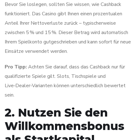
Bevor Sie loslegen, sollten Sie wissen, wie Cashback
funktioniert. Das Casino gibt Ihnen einen prozentualen
Anteil Ihrer Nettoverluste zurück – typischerweise
zwischen 5 % und 15 %. Dieser Betrag wird automatisch
Ihrem Spielkonto gutgeschrieben und kann sofort für neue
Einsätze verwendet werden.
Pro Tipp:
Achten Sie darauf, dass das Cashback nur für
qualifizierte Spiele gilt. Slots, Tischspiele und
Live‑Dealer‑Varianten können unterschiedlich bewertet
sein.
2. Nutzen Sie den
Willkommensbonus
als Startkapital