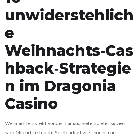
unwiderstehlich
e
Weihnachts‑Cas
hback‑Strategie
n im Dragonia
Casino
Weihnachten steht vor der Tür und viele Spieler suchen
nach Möglichkeiten, ihr Spielbudget zu schonen und