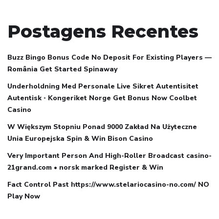
Postagens Recentes
Buzz Bingo Bonus Code No Deposit For Existing Players —
România Get Started Spinaway
Underholdning Med Personale Live Sikret Autentisitet
Autentisk ◦ Kongeriket Norge Get Bonus Now Coolbet
Casino
W Większym Stopniu Ponad 9000 Zakład Na Użyteczne
Unia Europejska Spin & Win Bison Casino
Very Important Person And High-Roller Broadcast casino-
21grand.com • norsk marked Register & Win
Fact Control Past https://www.stelariocasino-no.com/ NO
Play Now