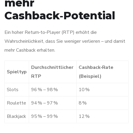
mehr
Cashback‑Potential
Ein hoher Return‑to‑Player (RTP) erhöht die
Wahrscheinlichkeit, dass Sie weniger verlieren – und damit
mehr Cashback erhalten.
Durchschnittlicher
Cashback‑Rate
Spieltyp
RTP
(Beispiel)
Slots
96 % – 98 %
10 %
Roulette
94 % – 97 %
8 %
Blackjack
95 % – 99 %
12 %