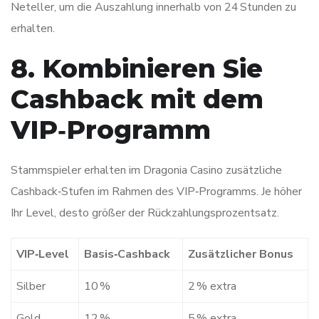
Neteller, um die Auszahlung innerhalb von 24 Stunden zu
erhalten.
8. Kombinieren Sie
Cashback mit dem
VIP‑Programm
Stammspieler erhalten im Dragonia Casino zusätzliche
Cashback‑Stufen im Rahmen des VIP‑Programms. Je höher
Ihr Level, desto größer der Rückzahlungsprozentsatz.
VIP‑Level
Basis‑Cashback
Zusätzlicher Bonus
Silber
10 %
2 % extra
Gold
12 %
5 % extra