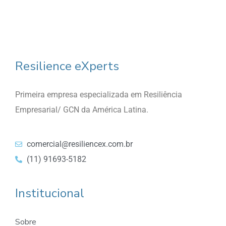
Resilience eXperts
Primeira empresa especializada em Resiliência
Empresarial/ GCN da América Latina.
comercial@resiliencex.com.br
(11) 91693-5182
Institucional
Sobre