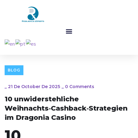
BLOG
_
21 De October De 2025
_
0 Comments
10 unwiderstehliche
Weihnachts‑Cashback‑Strategien
im Dragonia Casino
10