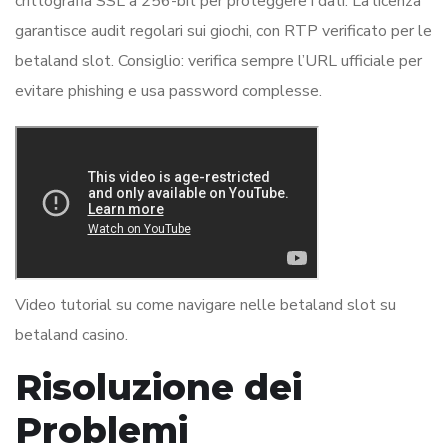
crittografia SSL a 256-bit per proteggere i dati. La licenza
garantisce audit regolari sui giochi, con RTP verificato per le
betaland slot. Consiglio: verifica sempre l’URL ufficiale per
evitare phishing e usa password complesse.
Video tutorial su come navigare nelle betaland slot su
betaland casino.
Risoluzione dei
Problemi