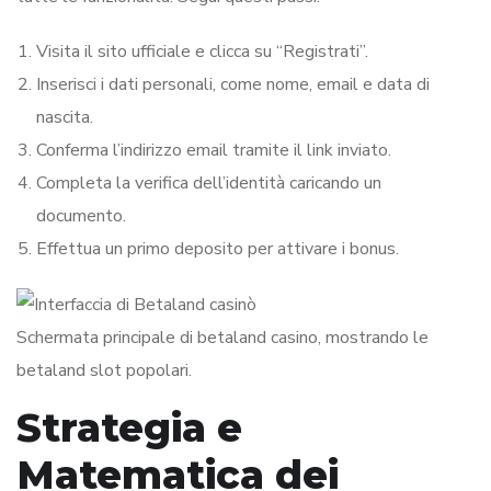
Visita il sito ufficiale e clicca su “Registrati”.
Inserisci i dati personali, come nome, email e data di
nascita.
Conferma l’indirizzo email tramite il link inviato.
Completa la verifica dell’identità caricando un
documento.
Effettua un primo deposito per attivare i bonus.
Schermata principale di betaland casino, mostrando le
betaland slot popolari.
Strategia e
Matematica dei