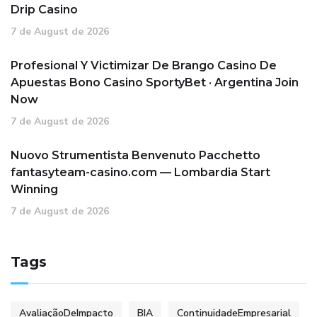
Drip Casino
7 de August de 2026
Profesional Y Victimizar De Brango Casino De
Apuestas Bono Casino SportyBet · Argentina Join
Now
7 de August de 2026
Nuovo Strumentista Benvenuto Pacchetto
fantasyteam-casino.com — Lombardia Start
Winning
7 de August de 2026
Tags
AvaliaçãoDeImpacto
BIA
ContinuidadeEmpresarial