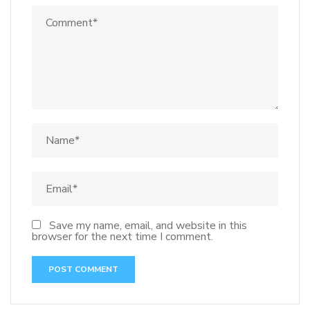
Save my name, email, and website in this
browser for the next time I comment.