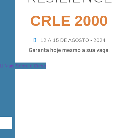
CRLE 2000
12 A 15 DE AGOSTO - 2024
Garanta hoje mesmo a sua vaga.
Mais Sobre o Curso