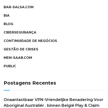
BAR-SALSA.COM
BIA
BLOG
CIBERSEGURANÇA
CONTINUIDADE DE NEGÓCIOS
GESTÃO DE CRISES
MEM-SAAB.COM
PUBLIC
Postagens Recentes
Onaantastbaar VPN-Vriendelijke Benadering Voor
Aboriginal Australiër . binnen België Play & Claim