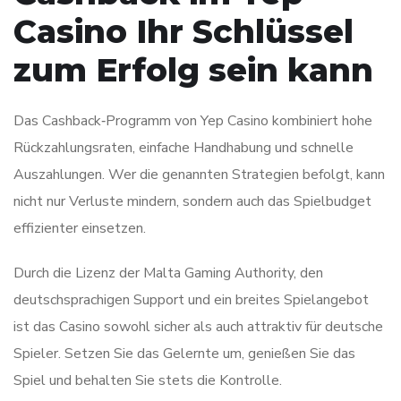
Casino Ihr Schlüssel
zum Erfolg sein kann
Das Cashback‑Programm von Yep Casino kombiniert hohe
Rückzahlungsraten, einfache Handhabung und schnelle
Auszahlungen. Wer die genannten Strategien befolgt, kann
nicht nur Verluste mindern, sondern auch das Spielbudget
effizienter einsetzen.
Durch die Lizenz der Malta Gaming Authority, den
deutschsprachigen Support und ein breites Spielangebot
ist das Casino sowohl sicher als auch attraktiv für deutsche
Spieler. Setzen Sie das Gelernte um, genießen Sie das
Spiel und behalten Sie stets die Kontrolle.