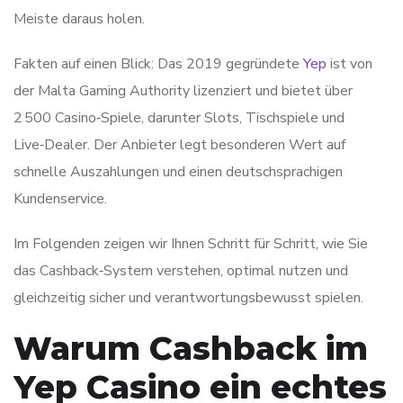
Meiste daraus holen.
Fakten auf einen Blick: Das 2019 gegründete
Yep
ist von
der Malta Gaming Authority lizenziert und bietet über
2 500 Casino‑Spiele, darunter Slots, Tischspiele und
Live‑Dealer. Der Anbieter legt besonderen Wert auf
schnelle Auszahlungen und einen deutschsprachigen
Kundenservice.
Im Folgenden zeigen wir Ihnen Schritt für Schritt, wie Sie
das Cashback‑System verstehen, optimal nutzen und
gleichzeitig sicher und verantwortungsbewusst spielen.
Warum Cashback im
Yep Casino ein echtes