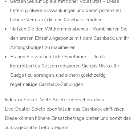
Setzen Sie auf Spiele mit hoher Volatilität – Diese
liefern größere Schwankungen und damit potenziell
höhere Verluste, die das Cashback erhöhen.
Nutzen Sie den Willkommensbonus – Kombinieren Sie
den ersten Einzahlungsbonus mit dem Cashback, um Ihr
Anfangsbudget zu maximieren.
Planen Sie wöchentliche Spiellimits – Durch
kontrolliertes Setzen reduzieren Sie das Risiko, Ihr
Budget zu sprengen, und sichern gleichzeitig
regelmäßige Cashback‑Zahlungen.
Industry Secret: Viele Spieler übersehen, dass
Live‑Dealer‑Spiele ebenfalls in das Cashback einfließen.
Diese können höhere Einsatzbeträge bieten und somit das
zurückgezahlte Geld steigern.