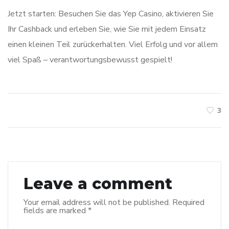
Jetzt starten: Besuchen Sie das Yep Casino, aktivieren Sie
Ihr Cashback und erleben Sie, wie Sie mit jedem Einsatz
einen kleinen Teil zurückerhalten. Viel Erfolg und vor allem
viel Spaß – verantwortungsbewusst gespielt!
3
Leave a comment
Your email address will not be published.
Required
fields are marked
*