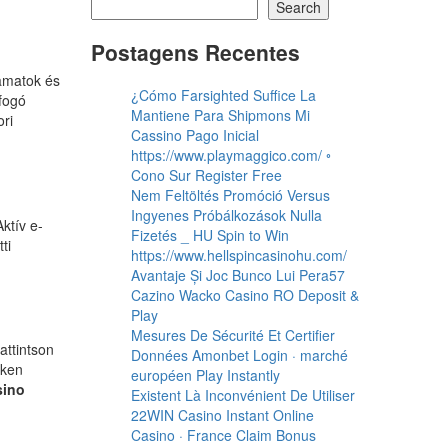
Search
Postagens Recentes
yamatok és
¿Cómo Farsighted Suffice La
tfogó
Mantiene Para Shipmons Mi
ori
Cassino Pago Inicial
https://www.playmaggico.com/ ◦
Cono Sur Register Free
Nem Feltöltés Promóció Versus
Ingyenes Próbálkozások Nulla
ktív e-
Fizetés _ HU Spin to Win
ti
https://www.hellspincasinohu.com/
Avantaje Și Joc Bunco Lui Pera57
Cazino Wacko Casino RO Deposit &
Play
Mesures De Sécurité Et Certifier
attintson
Données Amonbet Login · marché
nken
européen Play Instantly
sino
Existent Là Inconvénient De Utiliser
22WIN Casino Instant Online
Casino · France Claim Bonus