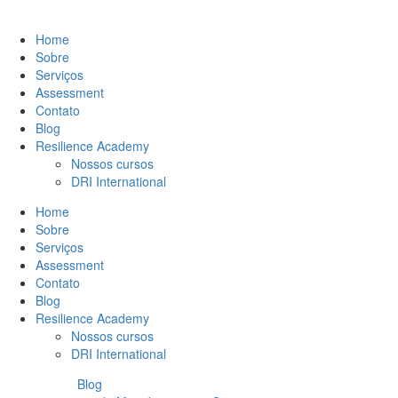
Home
Sobre
Serviços
Assessment
Contato
Blog
Resilience Academy
Nossos cursos
DRI International
Home
Sobre
Serviços
Assessment
Contato
Blog
Resilience Academy
Nossos cursos
DRI International
Blog