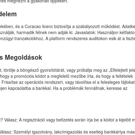
s megnézni a gyakorlati tippekért.
édelem
kében, és a Curacao licenc biztosítja a szabályozott működést. Adatke
nálják, harmadik félnek nem adják ki. Javaslatok: Használjon kétfakto
 pénzügyi tranzakciókhoz. A platform rendszeres auditokon esik át a tisz
és Megoldások
t, törölje a böngésző gyorsítótárát, vagy próbálja meg az „Elfelejtett jel
 hogy a promóciós kódot a megfelelő mezőbe írta, és hogy a feltételek
 Frissítse az operációs rendszert, vagy távolítsa el a felesleges fájlokat
épjen kapcsolatba a bankkal. Ha a problémák fennállnak, keresse az
álasz: A regisztráció vagy befizetés során írja be a kódot a kijelölt 
álasz: Személyi igazolvány, lakcímigazolás és esetleg bankkártya máso