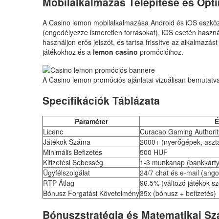
Mobilalkalmazás Telepítése és Opti
A Casino lemon mobilalkalmazása Android és iOS eszközök
(engedélyezze ismeretlen forrásokat), iOS esetén használ
használjon erős jelszót, és tartsa frissítve az alkalmazás
játékokhoz és a
lemon casino
promócióihoz.
A Casino lemon promóciós ajánlatai vizuálisan bemutatv
Specifikációk Táblázata
Paraméter
É
Licenc
Curacao Gaming Authorit
Játékok Száma
2000+ (nyerőgépek, asztal
Minimális Befizetés
500 HUF
Kifizetési Sebesség
1-3 munkanap (bankkárty
Ügyfélszolgálat
24/7 chat és e-mail (ang
RTP Átlag
96.5% (változó játékok sz
Bónusz Forgatási Követelmény
35x (bónusz + befizetés)
Bónuszstratégia és Matematikai S