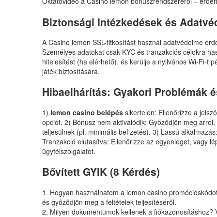
Oktatóvideó a Casino lemon bónuszrendszeréről – érdeme
Biztonsági Intézkedések és Adatv
A Casino lemon SSL-titkosítást használ adatvédelme érde
Személyes adatokat csak KYC és tranzakciós célokra hasz
hitelesítést (ha elérhető), és kerülje a nyilvános Wi-Fi-t
játék biztosítására.
Hibaelhárítás: Gyakori Problémák 
1)
lemon casino belépés
sikertelen: Ellenőrizze a jelszó
opciót. 2) Bónusz nem aktiválódik: Győződjön meg arról,
teljesülnek (pl. minimális befizetés). 3) Lassú alkalmazás:
Tranzakció elutasítva: Ellenőrizze az egyenleget, vagy l
ügyfélszolgálatot.
Bővített GYIK (8 Kérdés)
1. Hogyan használhatom a lemon casino promócióskódot? V
és győződjön meg a feltételek teljesítéséről.
2. Milyen dokumentumok kellenek a fiókazonosításhoz? V