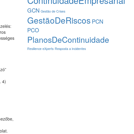
ContinuidadeEmpresarial
GCN
Gestão de Crises
GestãoDeRiscos
PCN
zelés:
PCO
ros
PlanosDeContinuidade
tességes
Resilience eXperts
Resposta a incidentes
szó”
. 4)
mezőbe,
lat.