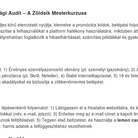
gi Audit – A Zöldsík Mesterkurzusa
ljes körű elemzését nyújtja, kiemelve a promóciós kódok, belépési fol
észítse a felhasználókat a platform hatékony használatára, miközben á
lyrehatóan foglalkozik a hibaelhárítással, számítási példákkal és gyak
t: 1) Érvényes személyazonosító okmány (pl. személyi igazolvány), 2) A
nztárca (pl. Skrill, Neteller), 4) Stabil internetkapcsolat, 5) 18 év felet
iós akadályokat és biztosítja a zökkenőmentes belépést.
pésenkénti folyamatot: 1) Látogasson el a hivatalos weboldalra, és k
tokkal (név, e-mail, jelszó). 3) Erősítse meg az e-mail címet a kapott li
mok feltöltésével. 5) Tegyen első befizetést, és használja a
lemon ca
: hamis adatok a felfüggesztéshez vezethetnek.