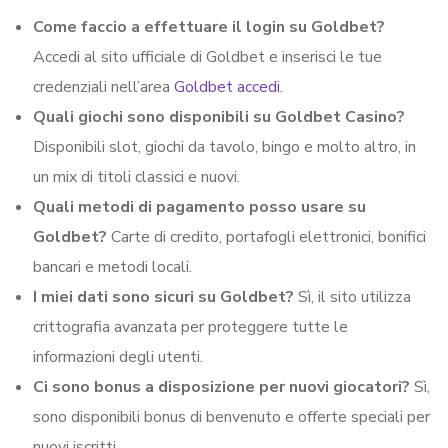
Come faccio a effettuare il login su Goldbet?
Accedi al sito ufficiale di Goldbet e inserisci le tue
credenziali nell’area
Goldbet accedi
.
Quali giochi sono disponibili su Goldbet Casino?
Disponibili slot, giochi da tavolo, bingo e molto altro, in
un mix di titoli classici e nuovi.
Quali metodi di pagamento posso usare su
Goldbet?
Carte di credito, portafogli elettronici, bonifici
bancari e metodi locali.
I miei dati sono sicuri su Goldbet?
Sì, il sito utilizza
crittografia avanzata per proteggere tutte le
informazioni degli utenti.
Ci sono bonus a disposizione per nuovi giocatori?
Sì,
sono disponibili bonus di benvenuto e offerte speciali per
nuovi iscritti.