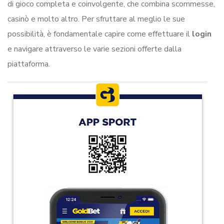
di gioco completa e coinvolgente, che combina scommesse,
casinò e molto altro. Per sfruttare al meglio le sue
possibilità, è fondamentale capire come effettuare il
login
e navigare attraverso le varie sezioni offerte dalla
piattaforma.