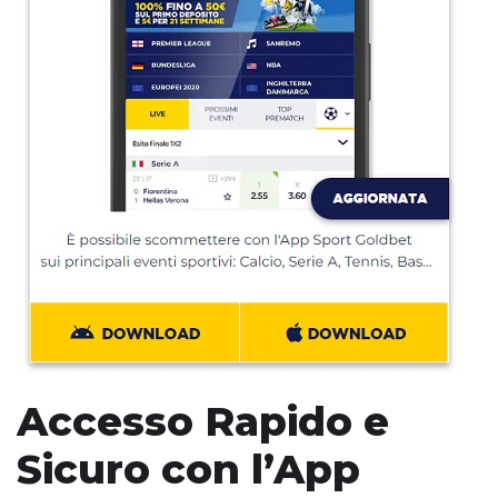
Accesso Rapido e
Sicuro con l’App