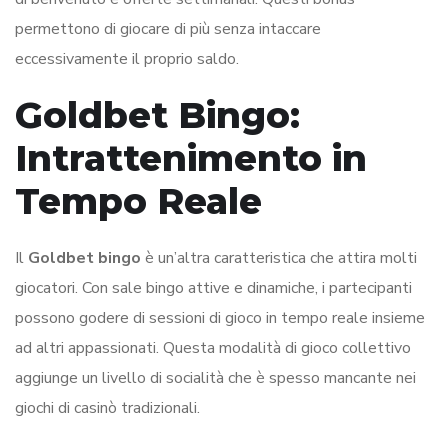
permettono di giocare di più senza intaccare
eccessivamente il proprio saldo.
Goldbet Bingo:
Intrattenimento in
Tempo Reale
Il
Goldbet bingo
è un’altra caratteristica che attira molti
giocatori. Con sale bingo attive e dinamiche, i partecipanti
possono godere di sessioni di gioco in tempo reale insieme
ad altri appassionati. Questa modalità di gioco collettivo
aggiunge un livello di socialità che è spesso mancante nei
giochi di casinò tradizionali.