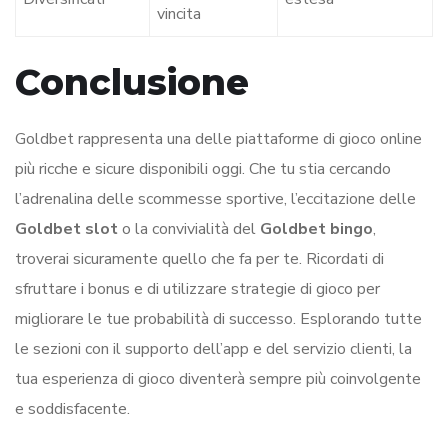
vincita
Conclusione
Goldbet rappresenta una delle piattaforme di gioco online
più ricche e sicure disponibili oggi. Che tu stia cercando
l’adrenalina delle scommesse sportive, l’eccitazione delle
Goldbet slot
o la convivialità del
Goldbet bingo
,
troverai sicuramente quello che fa per te. Ricordati di
sfruttare i bonus e di utilizzare strategie di gioco per
migliorare le tue probabilità di successo. Esplorando tutte
le sezioni con il supporto dell’app e del servizio clienti, la
tua esperienza di gioco diventerà sempre più coinvolgente
e soddisfacente.