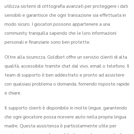
utilizza sistemi di crittografia avanzati per proteggere i dati
sensibili e garantisce che ogni transazione sia effettuata in
modo sicuro. I giocatori possono appartenere a una
community tranquilla sapendo che le loro informazioni
personali e finanziarie sono ben protette.
Oltre alla sicurezza, Goldbet offre un servizio clienti di alta
qualità, accessibile tramite chat dal vivo, email o telefono. Il
team di supporto è ben addestrato e pronto ad assistere
con qualsiasi problema o domanda, fornendo risposte rapide
e chiare.
Il supporto clienti è disponibile in molte lingue, garantendo
che ogni giocatore possa ricevere aiuto nella propria lingua
madre. Questa assistenza è particolarmente utile per