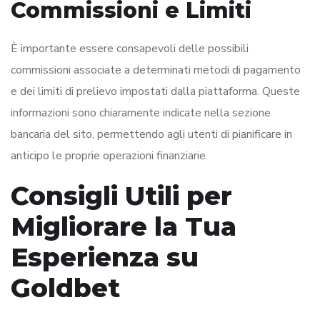
Commissioni e Limiti
È importante essere consapevoli delle possibili
commissioni associate a determinati metodi di pagamento
e dei limiti di prelievo impostati dalla piattaforma. Queste
informazioni sono chiaramente indicate nella sezione
bancaria del sito, permettendo agli utenti di pianificare in
anticipo le proprie operazioni finanziarie.
Consigli Utili per
Migliorare la Tua
Esperienza su
Goldbet