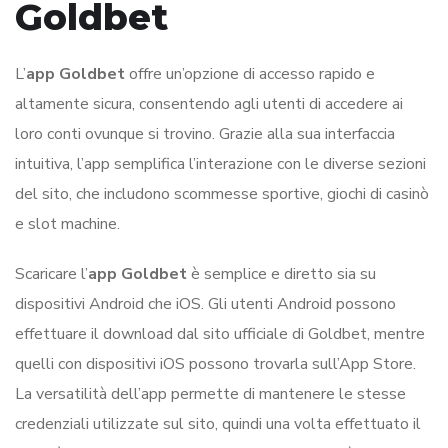
Goldbet
L’
app Goldbet
offre un’opzione di accesso rapido e
altamente sicura, consentendo agli utenti di accedere ai
loro conti ovunque si trovino. Grazie alla sua interfaccia
intuitiva, l’app semplifica l’interazione con le diverse sezioni
del sito, che includono scommesse sportive, giochi di casinò
e slot machine.
Scaricare l’
app Goldbet
è semplice e diretto sia su
dispositivi Android che iOS. Gli utenti Android possono
effettuare il download dal sito ufficiale di Goldbet, mentre
quelli con dispositivi iOS possono trovarla sull’App Store.
La versatilità dell’app permette di mantenere le stesse
credenziali utilizzate sul sito, quindi una volta effettuato il