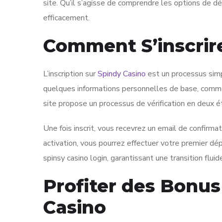
site. Qu’il s’agisse de comprendre les options de d
efficacement.
Comment S’inscrire
L’inscription sur
Spindy Casino
est un processus simp
quelques informations personnelles de base, comme
site propose un processus de vérification en deux é
Une fois inscrit, vous recevrez un email de confirma
activation, vous pourrez effectuer votre premier dép
spinsy casino login, garantissant une transition flu
Profiter des Bonus
Casino