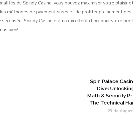
nnalités du Spindy Casino, vous pouvez maximiser votre plaisir e
r des méthodes de paiement sûres et de profiter pleinement des
 sécurisée, Spindy Casino est un excellent choix pour votre proc
ous bien!
Spin Palace Casi
Dive: Unlockin
Math & Security P
– The Technical H
23 de Augus