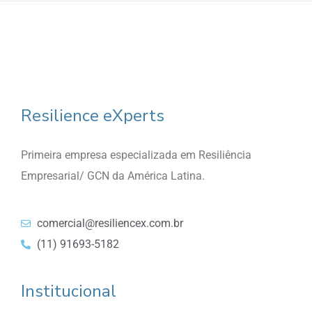
Resilience eXperts
Primeira empresa especializada em Resiliência
Empresarial/ GCN da América Latina.
comercial@resiliencex.com.br
(11) 91693-5182
Institucional