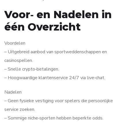
Voor‑ en Nadelen in
één Overzicht
Voordelen
– Uitgebreid aanbod van sportweddenschappen en
casinospellen.
– Snelle crypto‑betalingen.
– Hoogwaardige klantenservice 24/7 via live‑chat.
Nadelen
– Geen fysieke vestiging voor spelers die persoonlijke
service zoeken.
– Sommige niche‑sporten hebben beperkte odds.