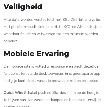
Veiligheid
Alle data worden versleuteld met SSL‑256‑bit encryptie.
Het platform houdt zich aan strikte KYC‑ en AML‑richtlijnen,
waardoor fraude en witwassen tot een minimum worden
beperkt.
Mobiele Ervaring
De mobiele site is volledig responsive en biedt dezelfde
functionaliteit als de desktopversie. Er is geen aparte app
nodig; je kunt direct vanuit je browser inzetten en spelen.
Quick Win:
Schakel push‑notificaties in om op de hoogte
te blijven van live‑weddenschappen en bonussen terwijl je