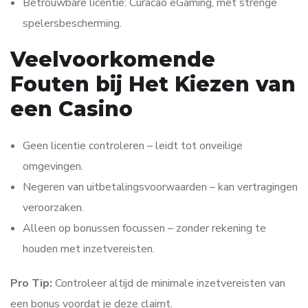
Betrouwbare licentie: Curacao eGaming, met strenge
spelersbescherming.
Veelvoorkomende
Fouten bij Het Kiezen van
een Casino
Geen licentie controleren – leidt tot onveilige
omgevingen.
Negeren van uitbetalingsvoorwaarden – kan vertragingen
veroorzaken.
Alleen op bonussen focussen – zonder rekening te
houden met inzetvereisten.
Pro Tip:
Controleer altijd de minimale inzetvereisten van
een bonus voordat je deze claimt.