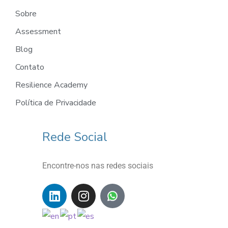
Sobre
Assessment
Blog
Contato
Resilience Academy
Política de Privacidade
Rede Social
Encontre-nos nas redes sociais