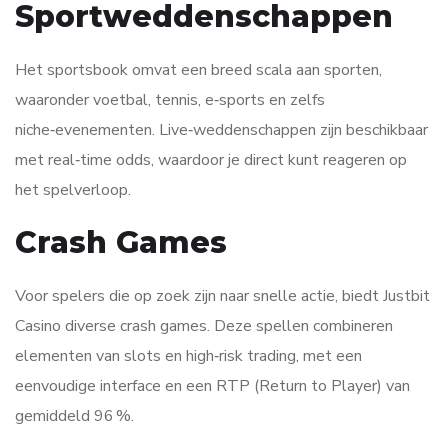
Sportweddenschappen
Het sportsbook omvat een breed scala aan sporten,
waaronder voetbal, tennis, e‑sports en zelfs
niche‑evenementen. Live‑weddenschappen zijn beschikbaar
met real‑time odds, waardoor je direct kunt reageren op
het spelverloop.
Crash Games
Voor spelers die op zoek zijn naar snelle actie, biedt Justbit
Casino diverse crash games. Deze spellen combineren
elementen van slots en high‑risk trading, met een
eenvoudige interface en een RTP (Return to Player) van
gemiddeld 96 %.