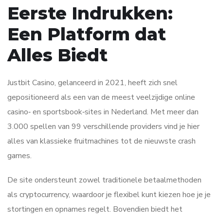
Eerste Indrukken:
Een Platform dat
Alles Biedt
Justbit Casino, gelanceerd in 2021, heeft zich snel
gepositioneerd als een van de meest veelzijdige online
casino‑ en sportsbook‑sites in Nederland. Met meer dan
3.000 spellen van 99 verschillende providers vind je hier
alles van klassieke fruitmachines tot de nieuwste crash
games.
De site ondersteunt zowel traditionele betaalmethoden
als cryptocurrency, waardoor je flexibel kunt kiezen hoe je je
stortingen en opnames regelt. Bovendien biedt het