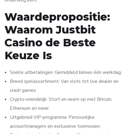
onderweg bent.
Waardepropositie:
Waarom Justbit
Casino de Beste
Keuze Is
Snelle uitbetalingen: Gemiddeld binnen één werkdag.
Breed spelassortiment: Van slots tot live dealer en
crash games.
Crypto‑vriendelijk: Stort en neem op met Bitcoin,
Ethereum en meer.
Uitgebreid VIP‑programma: Persoonlijke
accountmanagers en exclusieve toernooien.