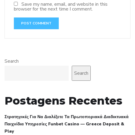
Save my name, email, and website in this
browser for the next time I comment.
Search
Search
Postagens Recentes
Στρατηγικές Για Να Διαλέξετε Τα Πρωτοποριακά Διαδικτυακά
Παιχνίδια Υπηρεσίες Funbet Casino — Greece Deposit &
Play