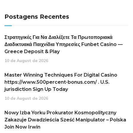
Postagens Recentes
Στρατηγικές Για Να Διαλέξετε Τα Πρωτοποριακά
Διαδικτυακά Παιχνίδια Υπηρεσίες Funbet Casino —
Greece Deposit & Play
10 de August de 2026
Master Winning Techniques For Digital Casino
https://www.500percent-bonus.com/ . U.S.
jurisdiction Sign Up Today
10 de August de 2026
Nowy Izba Yorku Prokurator Kosmopolityczny
Zakazuje Dwadzieścia Sześć Manipulator – Polska
Join Now Irwin