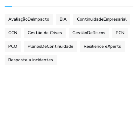
AvaliaçãoDeImpacto
BIA
ContinuidadeEmpresarial
GCN
Gestão de Crises
GestãoDeRiscos
PCN
PCO
PlanosDeContinuidade
Resilience eXperts
Resposta a incidentes