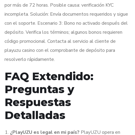
por más de 72 horas. Posible causa: verificación KYC
incompleta. Solución: Envía documentos requeridos y sigue
con el soporte. Escenario 3: Bono no activado después del
depósito. Verifica los términos; algunos bonos requieren
código promocional. Contacta al servicio al cliente de
playuzu casino con el comprobante de depósito para
resolverlo rápidamente.
FAQ Extendido:
Preguntas y
Respuestas
Detalladas
¿PlayUZU es legal en mi país?
PlayUZU opera en