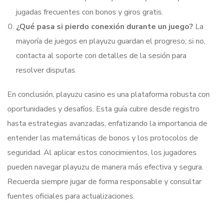
jugadas frecuentes con bonos y giros gratis.
¿Qué pasa si pierdo conexión durante un juego?
La
mayoría de juegos en playuzu guardan el progreso; si no,
contacta al soporte con detalles de la sesión para
resolver disputas.
En conclusión, playuzu casino es una plataforma robusta con
oportunidades y desafíos. Esta guía cubre desde registro
hasta estrategias avanzadas, enfatizando la importancia de
entender las matemáticas de bonos y los protocolos de
seguridad. Al aplicar estos conocimientos, los jugadores
pueden navegar playuzu de manera más efectiva y segura.
Recuerda siempre jugar de forma responsable y consultar
fuentes oficiales para actualizaciones.