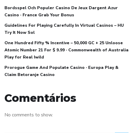
Bordsspel Och Populer Casino De Jeux Dargent Azur
Casino · France Grab Your Bonus
Guidelines For Playing Carefully In Virtual Casinos – HU
Try It Now Sol
One Hundred Fifty % Incentive – 50,000 GC + 25 Unloose
Atomic Number 21 For $ 9.99 · Commonwealth of Australia
Play for Real Iwild
Prorogue Game And Populate Casino · Europa Play &
Claim Betoranje Casino
Comentários
No comments to show.