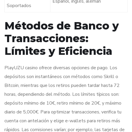
Español, inglés, alemán
Soportados
Métodos de Banco y
Transacciones:
Límites y Eficiencia
PlayUZU casino ofrece diversas opciones de pago. Los
depósitos son instantáneos con métodos como Skrill o
Bitcoin, mientras que los retiros pueden tardar hasta 72
horas, dependiendo del método. Los límites típicos son:
depósito mínimo de 10€, retiro mínimo de 20€, y máximo
diario de 5,000€. Para optimizar transacciones, verifica tu
cuenta con antelación y elige e-wallets para retiros más
rápidos. Las comisiones varían; por ejemplo, las tarjetas de