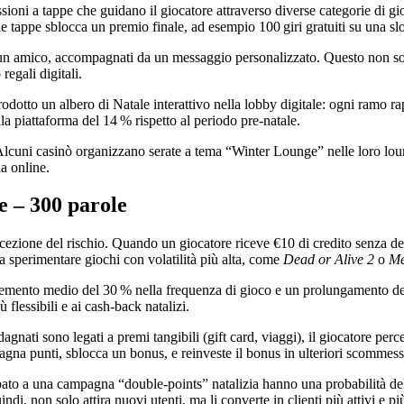
sioni a tappe che guidano il giocatore attraverso diverse categorie di gi
 le tappe sblocca un premio finale, ad esempio 100 giri gratuiti su una s
a un amico, accompagnati da un messaggio personalizzato. Questo non solo
regali digitali.
dotto un albero di Natale interattivo nella lobby digitale: ogni ramo rapp
a piattaforma del 14 % rispetto al periodo pre‑natale.
li. Alcuni casinò organizzano serate a tema “Winter Lounge” nelle loro l
a online.
e – 300 parole
ercezione del rischio. Quando un giocatore riceve €10 di credito senza d
a sperimentare giochi con volatilità più alta, come
Dead or Alive 2
o
Me
cremento medio del 30 % nella frequenza di gioco e un prolungamento dell
flessibili e ai cash‑back natalizi.
agnati sono legati a premi tangibili (gift card, viaggi), il giocatore p
guadagna punti, sblocca un bonus, e reinveste il bonus in ulteriori scomme
pato a una campagna “double‑points” natalizia hanno una probabilità del 
di, non solo attira nuovi utenti, ma li converte in clienti più attivi e p