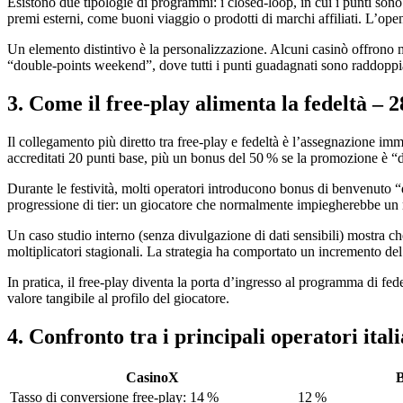
Esistono due tipologie di programmi: i closed‑loop, in cui i punti sono 
premi esterni, come buoni viaggio o prodotti di marchi affiliati. L’open‑
Un elemento distintivo è la personalizzazione. Alcuni casinò offrono mo
“double‑points weekend”, dove tutti i punti guadagnati sono raddoppiat
3. Come il free‑play alimenta la fedeltà – 
Il collegamento più diretto tra free‑play e fedeltà è l’assegnazione imm
accreditati 20 punti base, più un bonus del 50 % se la promozione è “d
Durante le festività, molti operatori introducono bonus di benvenuto “do
progressione di tier: un giocatore che normalmente impiegherebbe un me
Un caso studio interno (senza divulgazione di dati sensibili) mostra ch
moltiplicatori stagionali. La strategia ha comportato un incremento del 
In pratica, il free‑play diventa la porta d’ingresso al programma di f
valore tangibile al profilo del giocatore.
4. Confronto tra i principali operatori ital
CasinoX
B
Tasso di conversione free‑play: 14 %
12 %