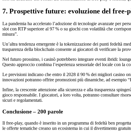
7. Prospettive future: evoluzione del free‑
La pandemia ha accelerato l’adozione di tecnologie avanzate per persona
slot con RTP superiore al 97 % o su giochi con volatilità che corrispon
misura”.
Un’altra tendenza emergente è la tokenizzazione dei punti fedeltà med
trasparenza della blockchain consente ai giocatori di verificare la prov
Nel futuro prossimo, i casinò potrebbero integrare eventi ibridi: lounge
Questo approccio combina l’esperienza sensoriale del locale con la c
Le previsioni indicano che entro il 2028 il 90 % dei migliori casino o
innovazioni potranno offrire promozioni più dinamiche, ad esempio “Fr
Infine, la crescente attenzione alla sicurezza e alla trasparenza spinger
gioco responsabile. I giocatori, a loro volta, potranno consultare risor
sicuri e regolamentati.
Conclusione – 200 parole
Il free‑play, quando è inserito in un programma di fedeltà ben progettat
le offerte tematiche creano un ecosistema in cui il divertimento gratui