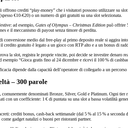
oli offrono crediti “play‑money” che i visitatori possono utilizzare su slot
pesso €10‑€20) o un numero di giri gratuiti su una slot selezionata.
festive: ad esempio,
Gates of Olympus – Christmas Edition
può offrire 5
aylines e il meccanismo di payout senza timore di perdita.
so di conversione medio dal free‑play al primo deposito reale si aggira i
o il credito gratuito è legato a un gioco con RTP alto e a un bonus di rad
ova la slot, registra le proprie vincite, poi decide se investire denaro r
 esempio “Gioca gratis fino al 24 dicembre e ricevi il 100 % di cashba
fficacia dipende dalla capacità dell’operatore di collegarlo a un percorso 
eltà – 300 parole
li, comunemente denominati Bronze, Silver, Gold e Platinum. Ogni tier r
ti con un coefficiente: 1 € di puntata su una slot a bassa volatilità gene
reti: crediti bonus, cash‑back settimanale (dal 5 % al 15 % a seconda del 
come gadget natalizi o buoni per ristoranti partner.