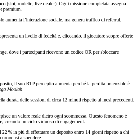
oco (slot, roulette, live dealer). Ogni missione completata assegna
lot premium.
 aumenta l’interazione sociale, ma genera traffico di referral,
resenta un livello di fedeltà e, cliccando, il giocatore scopre offerte
ounge, dove i partecipanti ricevono un codice QR per sbloccare
eposito, il suo RTP percepito aumenta perché la perdita potenziale è
ga Moolah
.
a durata delle sessioni di circa 12 minuti rispetto ai mesi precedenti.
ercepisce un valore reale dietro ogni scommessa. Questo fenomeno è
sse, creando un ciclo virtuoso di engagement.
22 % in più di effettuare un deposito entro 14 giorni rispetto a chi
iù propensi a spendere.