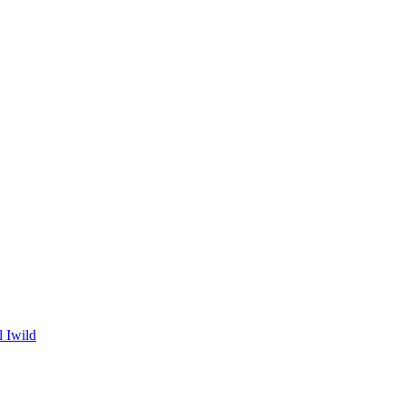
 Iwild