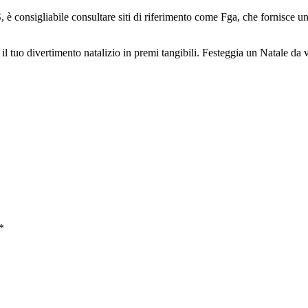
 è consigliabile consultare siti di riferimento come Fga, che fornisce 
 il tuo divertimento natalizio in premi tangibili. Festeggia un Natale da 
*