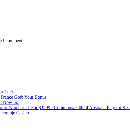
me I comment.
our Luck
· France Grab Your Bonus
 It Now Sol
mic Number 21 For $ 9.99 · Commonwealth of Australia Play for Real
etoranje Casino