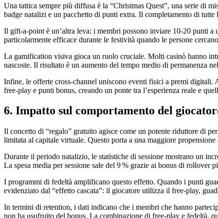
Una tattica sempre più diffusa è la “Christmas Quest”, una serie di mis
badge natalizi e un pacchetto di punti extra. Il completamento di tutte
Il gift‑a‑point è un’altra leva: i membri possono inviare 10‑20 punti 
particolarmente efficace durante le festività quando le persone cercano 
La gamification visiva gioca un ruolo cruciale. Molti casinò hanno intro
nascoste. Il risultato è un aumento del tempo medio di permanenza nell
Infine, le offerte cross‑channel uniscono eventi fisici a premi digita
free‑play e punti bonus, creando un ponte tra l’esperienza reale e quell
6. Impatto sul comportamento del giocator
Il concetto di “regalo” gratuito agisce come un potente riduttore di p
limitata al capitale virtuale. Questo porta a una maggiore propensione 
Durante il periodo natalizio, le statistiche di sessione mostrano un in
La spesa media per sessione sale del 9 % grazie ai bonus di rollover più 
I programmi di fedeltà amplificano questo effetto. Quando i punti guad
evidenziato dal “effetto cascata”: il giocatore utilizza il free‑play, 
In termini di retention, i dati indicano che i membri che hanno parteci
non ha usufruito del bonus. La combinazione di free‑play e fedeltà, quin