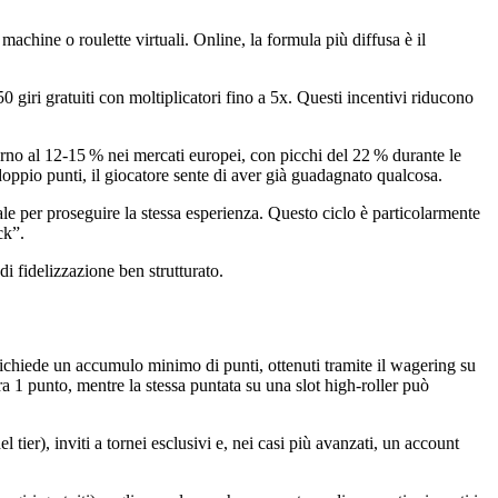
 machine o roulette virtuali. Online, la formula più diffusa è il
0 giri gratuiti con moltiplicatori fino a 5x. Questi incentivi riducono
ntorno al 12‑15 % nei mercati europei, con picchi del 22 % durante le
doppio punti, il giocatore sente di aver già guadagnato qualcosa.
eale per proseguire la stessa esperienza. Questo ciclo è particolarmente
ck”.
di fidelizzazione ben strutturato.
ichiede un accumulo minimo di punti, ottenuti tramite il wagering su
ra 1 punto, mentre la stessa puntata su una slot high‑roller può
tier), inviti a tornei esclusivi e, nei casi più avanzati, un account