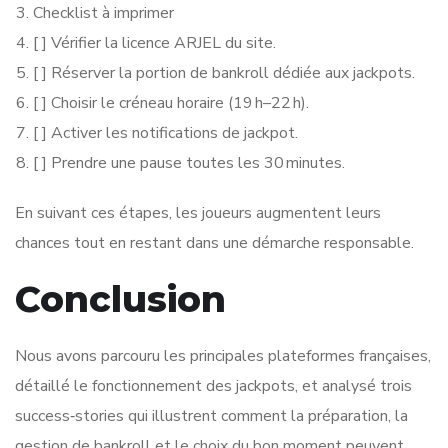
Checklist à imprimer
[ ] Vérifier la licence ARJEL du site.
[ ] Réserver la portion de bankroll dédiée aux jackpots.
[ ] Choisir le créneau horaire (19 h–22 h).
[ ] Activer les notifications de jackpot.
[ ] Prendre une pause toutes les 30 minutes.
En suivant ces étapes, les joueurs augmentent leurs
chances tout en restant dans une démarche responsable.
Conclusion
Nous avons parcouru les principales plateformes françaises,
détaillé le fonctionnement des jackpots, et analysé trois
success‑stories qui illustrent comment la préparation, la
gestion de bankroll et le choix du bon moment peuvent