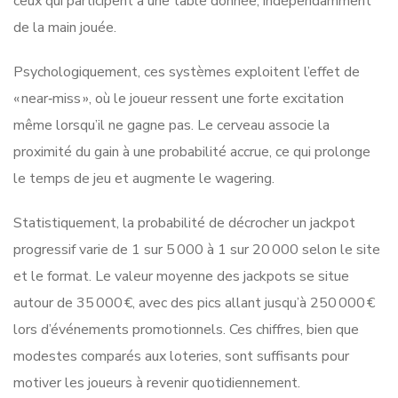
ceux qui participent à une table donnée, indépendamment
de la main jouée.
Psychologiquement, ces systèmes exploitent l’effet de
« near‑miss », où le joueur ressent une forte excitation
même lorsqu’il ne gagne pas. Le cerveau associe la
proximité du gain à une probabilité accrue, ce qui prolonge
le temps de jeu et augmente le wagering.
Statistiquement, la probabilité de décrocher un jackpot
progressif varie de 1 sur 5 000 à 1 sur 20 000 selon le site
et le format. Le valeur moyenne des jackpots se situe
autour de 35 000 €, avec des pics allant jusqu’à 250 000 €
lors d’événements promotionnels. Ces chiffres, bien que
modestes comparés aux loteries, sont suffisants pour
motiver les joueurs à revenir quotidiennement.