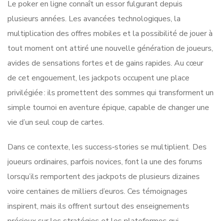
Le poker en ligne connaît un essor fulgurant depuis
plusieurs années. Les avancées technologiques, la
multiplication des offres mobiles et la possibilité de jouer à
tout moment ont attiré une nouvelle génération de joueurs,
avides de sensations fortes et de gains rapides. Au cœur
de cet engouement, les jackpots occupent une place
privilégiée : ils promettent des sommes qui transforment un
simple tournoi en aventure épique, capable de changer une
vie d’un seul coup de cartes.
Dans ce contexte, les success‑stories se multiplient. Des
joueurs ordinaires, parfois novices, font la une des forums
lorsqu’ils remportent des jackpots de plusieurs dizaines
voire centaines de milliers d’euros. Ces témoignages
inspirent, mais ils offrent surtout des enseignements