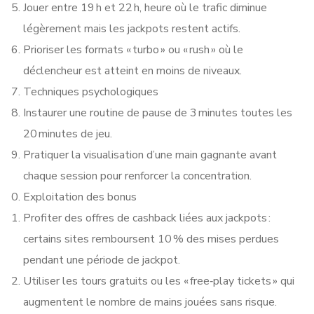
Jouer entre 19 h et 22 h, heure où le trafic diminue
légèrement mais les jackpots restent actifs.
Prioriser les formats « turbo » ou « rush » où le
déclencheur est atteint en moins de niveaux.
Techniques psychologiques
Instaurer une routine de pause de 3 minutes toutes les
20 minutes de jeu.
Pratiquer la visualisation d’une main gagnante avant
chaque session pour renforcer la concentration.
Exploitation des bonus
Profiter des offres de cashback liées aux jackpots :
certains sites remboursent 10 % des mises perdues
pendant une période de jackpot.
Utiliser les tours gratuits ou les « free‑play tickets » qui
augmentent le nombre de mains jouées sans risque.