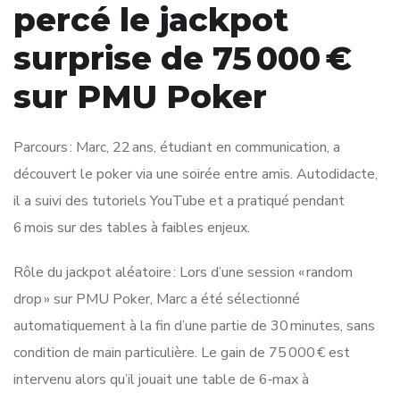
percé le jackpot
surprise de 75 000 €
sur PMU Poker
Parcours : Marc, 22 ans, étudiant en communication, a
découvert le poker via une soirée entre amis. Autodidacte,
il a suivi des tutoriels YouTube et a pratiqué pendant
6 mois sur des tables à faibles enjeux.
Rôle du jackpot aléatoire : Lors d’une session « random
drop » sur PMU Poker, Marc a été sélectionné
automatiquement à la fin d’une partie de 30 minutes, sans
condition de main particulière. Le gain de 75 000 € est
intervenu alors qu’il jouait une table de 6‑max à