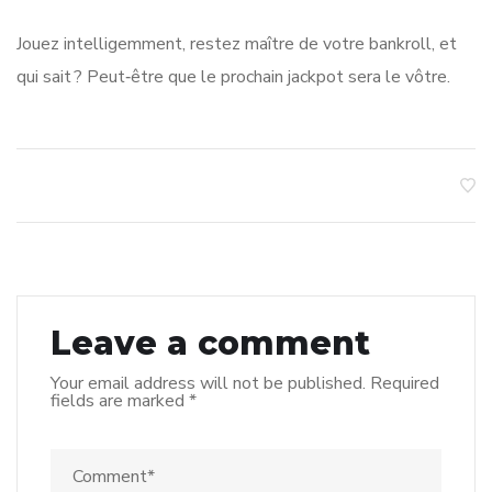
Jouez intelligemment, restez maître de votre bankroll, et
qui sait ? Peut‑être que le prochain jackpot sera le vôtre.
Leave a comment
Your email address will not be published.
Required
fields are marked
*