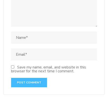
Save my name, email, and website in this
browser for the next time I comment.