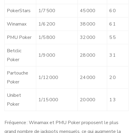
PokerStars
1/7 500
45 000
6 0
Winamax
1/6 200
38 000
6 1
PMU Poker
1/5 800
32 000
5 5
Betclic
1/9 000
28 000
3 1
Poker
Partouche
1/12 000
24 000
2 0
Poker
Unibet
1/15 000
20 000
1 3
Poker
Fréquence : Winamax et PMU Poker proposent le plus
grand nombre de jackpots mensuels, ce qui augmente la