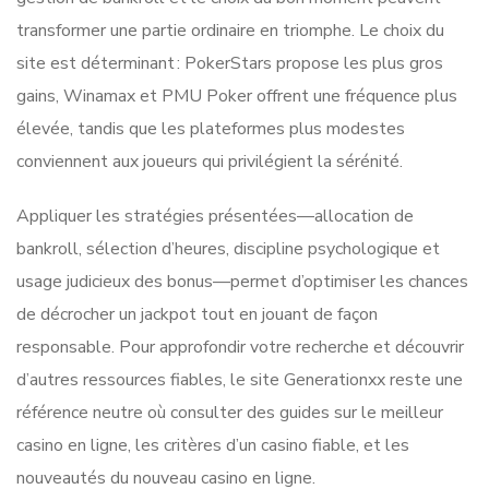
transformer une partie ordinaire en triomphe. Le choix du
site est déterminant : PokerStars propose les plus gros
gains, Winamax et PMU Poker offrent une fréquence plus
élevée, tandis que les plateformes plus modestes
conviennent aux joueurs qui privilégient la sérénité.
Appliquer les stratégies présentées—allocation de
bankroll, sélection d’heures, discipline psychologique et
usage judicieux des bonus—permet d’optimiser les chances
de décrocher un jackpot tout en jouant de façon
responsable. Pour approfondir votre recherche et découvrir
d’autres ressources fiables, le site Generationxx reste une
référence neutre où consulter des guides sur le meilleur
casino en ligne, les critères d’un casino fiable, et les
nouveautés du nouveau casino en ligne.