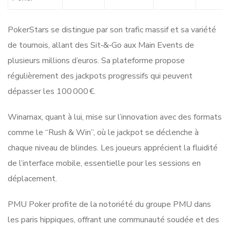
PokerStars se distingue par son trafic massif et sa variété
de tournois, allant des Sit‑&‑Go aux Main Events de
plusieurs millions d’euros. Sa plateforme propose
régulièrement des jackpots progressifs qui peuvent
dépasser les 100 000 €.
Winamax, quant à lui, mise sur l’innovation avec des formats
comme le “Rush & Win”, où le jackpot se déclenche à
chaque niveau de blindes. Les joueurs apprécient la fluidité
de l’interface mobile, essentielle pour les sessions en
déplacement.
PMU Poker profite de la notoriété du groupe PMU dans
les paris hippiques, offrant une communauté soudée et des