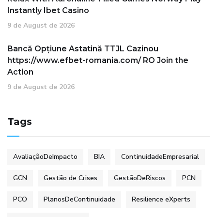
Instantly Ibet Casino
9 de August de 2026
Bancă Opțiune Astatină TTJL Cazinou
https://www.efbet-romania.com/ RO Join the
Action
9 de August de 2026
Tags
AvaliaçãoDeImpacto
BIA
ContinuidadeEmpresarial
GCN
Gestão de Crises
GestãoDeRiscos
PCN
PCO
PlanosDeContinuidade
Resilience eXperts