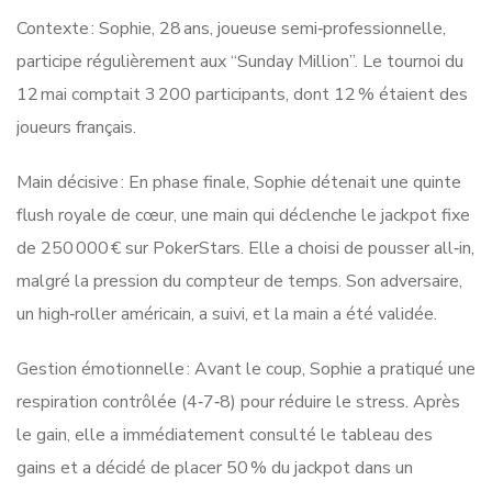
Contexte : Sophie, 28 ans, joueuse semi‑professionnelle,
participe régulièrement aux “Sunday Million”. Le tournoi du
12 mai comptait 3 200 participants, dont 12 % étaient des
joueurs français.
Main décisive : En phase finale, Sophie détenait une quinte
flush royale de cœur, une main qui déclenche le jackpot fixe
de 250 000 € sur PokerStars. Elle a choisi de pousser all‑in,
malgré la pression du compteur de temps. Son adversaire,
un high‑roller américain, a suivi, et la main a été validée.
Gestion émotionnelle : Avant le coup, Sophie a pratiqué une
respiration contrôlée (4‑7‑8) pour réduire le stress. Après
le gain, elle a immédiatement consulté le tableau des
gains et a décidé de placer 50 % du jackpot dans un