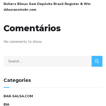
Rollero Bônus Sem Depósito Brasil Register & Win
dduucassinobr.com
Comentários
No comments to show.
Categories
BAR-SALSA.COM
BIA