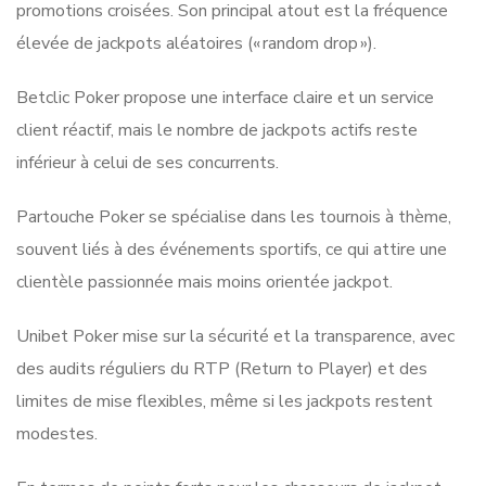
promotions croisées. Son principal atout est la fréquence
élevée de jackpots aléatoires (« random drop »).
Betclic Poker propose une interface claire et un service
client réactif, mais le nombre de jackpots actifs reste
inférieur à celui de ses concurrents.
Partouche Poker se spécialise dans les tournois à thème,
souvent liés à des événements sportifs, ce qui attire une
clientèle passionnée mais moins orientée jackpot.
Unibet Poker mise sur la sécurité et la transparence, avec
des audits réguliers du RTP (Return to Player) et des
limites de mise flexibles, même si les jackpots restent
modestes.