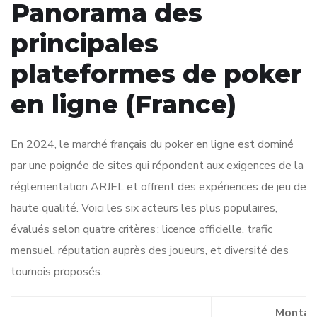
Panorama des
principales
plateformes de poker
en ligne (France)
En 2024, le marché français du poker en ligne est dominé
par une poignée de sites qui répondent aux exigences de la
réglementation ARJEL et offrent des expériences de jeu de
haute qualité. Voici les six acteurs les plus populaires,
évalués selon quatre critères : licence officielle, trafic
mensuel, réputation auprès des joueurs, et diversité des
tournois proposés.
Montan