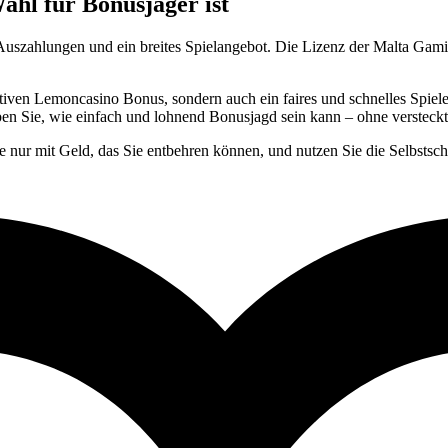
hl für Bonusjäger ist
uszahlungen und ein breites Spielangebot. Die Lizenz der Malta Gam
iven Lemoncasino Bonus, sondern auch ein faires und schnelles Spieler
en Sie, wie einfach und lohnend Bonusjagd sein kann – ohne versteckt
Sie nur mit Geld, das Sie entbehren können, und nutzen Sie die Selbst