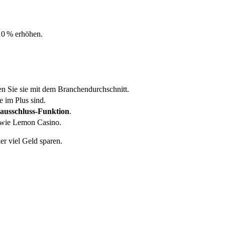
10 % erhöhen.
n Sie sie mit dem Branchendurchschnitt.
e im Plus sind.
tausschluss‑Funktion
.
 wie Lemon Casino.
er viel Geld sparen.