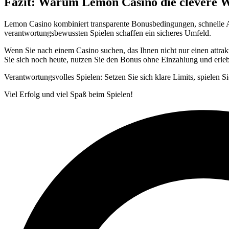
Fazit: Warum Lemon Casino die clevere Wa
Lemon Casino kombiniert transparente Bonusbedingungen, schnelle A
verantwortungsbewussten Spielen schaffen ein sicheres Umfeld.
Wenn Sie nach einem Casino suchen, das Ihnen nicht nur einen attrakt
Sie sich noch heute, nutzen Sie den Bonus ohne Einzahlung und erleb
Verantwortungsvolles Spielen: Setzen Sie sich klare Limits, spielen 
Viel Erfolg und viel Spaß beim Spielen!