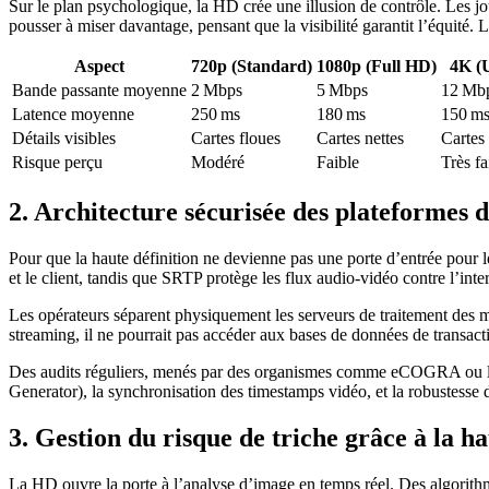
Sur le plan psychologique, la HD crée une illusion de contrôle. Les jou
pousser à miser davantage, pensant que la visibilité garantit l’équit
Aspect
720p (Standard)
1080p (Full HD)
4K (
Bande passante moyenne
2 Mbps
5 Mbps
12 Mb
Latence moyenne
250 ms
180 ms
150 m
Détails visibles
Cartes floues
Cartes nettes
Cartes 
Risque perçu
Modéré
Faible
Très fa
2. Architecture sécurisée des plateformes 
Pour que la haute définition ne devienne pas une porte d’entrée pour le
et le client, tandis que SRTP protège les flux audio‑vidéo contre l’inte
Les opérateurs séparent physiquement les serveurs de traitement des mi
streaming, il ne pourrait pas accéder aux bases de données de transact
Des audits réguliers, menés par des organismes comme eCOGRA ou l
Generator), la synchronisation des timestamps vidéo, et la robustesse 
3. Gestion du risque de triche grâce à la ha
La HD ouvre la porte à l’analyse d’image en temps réel. Des algorith