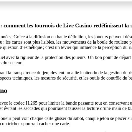
: comment les tournois de Live Casino redéfinissent la 
ées. Grâce à la diffusion en haute définition, les joueurs peuvent déso
 : les cartes sont plus lisibles, les mouvements de la boule de roulette 
uestion d’esthétique ; c’est un levier qui influence la perception du ri
uel avec la rigueur de la protection des joueurs. Un bon point de départ 
s du secteur.
rant la transparence du jeu, devient un allié inattendu de la gestion du ri
pects techniques, les mesures de sécurité, et les outils de contrôle du ba
ino
vec le codec H.265 pour limiter la bande passante tout en conservant
 et évitant les saccades qui pourraient fausser la lecture d’une main de b
oueur peut voir chaque carte glisser du sabot, chaque jeton se placer sur 
ù un tricheur pourrait cacher une carte.