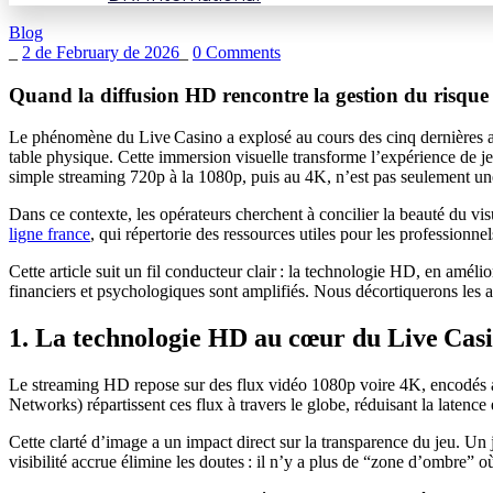
Blog
_
2 de February de 2026
_
0 Comments
Quand la diffusion HD rencontre la gestion du risque 
Le phénomène du Live Casino a explosé au cours des cinq dernières ann
table physique. Cette immersion visuelle transforme l’expérience de jeu
simple streaming 720p à la 1080p, puis au 4K, n’est pas seulement une q
Dans ce contexte, les opérateurs cherchent à concilier la beauté du vis
ligne france
, qui répertorie des ressources utiles pour les professionnel
Cette article suit un fil conducteur clair : la technologie HD, en amélio
financiers et psychologiques sont amplifiés. Nous décortiquerons les as
1. La technologie HD au cœur du Live Cas
Le streaming HD repose sur des flux vidéo 1080p voire 4K, encodés a
Networks) répartissent ces flux à travers le globe, réduisant la latence
Cette clarté d’image a un impact direct sur la transparence du jeu. Un j
visibilité accrue élimine les doutes : il n’y a plus de “zone d’ombre” o