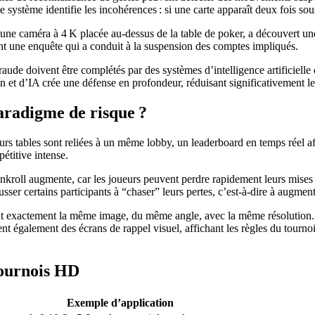
e système identifie les incohérences : si une carte apparaît deux fois sou
 une caméra à 4 K placée au-dessus de la table de poker, a découvert 
ant une enquête qui a conduit à la suspension des comptes impliqués.
‑fraude doivent être complétés par des systèmes d’intelligence artificie
 et d’IA crée une défense en profondeur, réduisant significativement les
aradigme de risque ?
eurs tables sont reliées à un même lobby, un leaderboard en temps réel a
étitive intense.
bankroll augmente, car les joueurs peuvent perdre rapidement leurs mises
ser certains participants à “chaser” leurs pertes, c’est‑à‑dire à augment
ent exactement la même image, du même angle, avec la même résolution. Ce
sent également des écrans de rappel visuel, affichant les règles du tournoi
 tournois HD
Exemple d’application