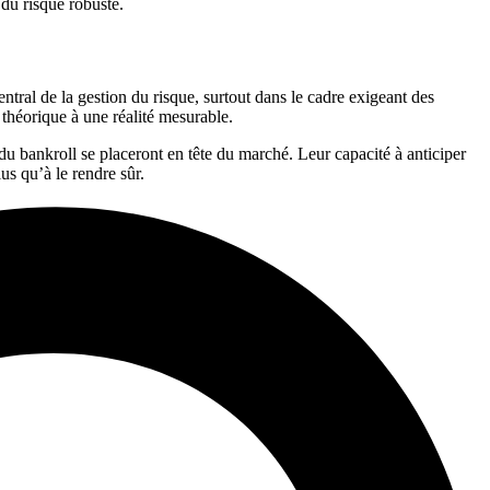
 du risque robuste.
entral de la gestion du risque, surtout dans le cadre exigeant des
t théorique à une réalité mesurable.
du bankroll se placeront en tête du marché. Leur capacité à anticiper
us qu’à le rendre sûr.