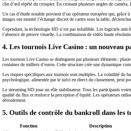
clin d’œil répété du croupier. En croisant plusieurs angles de caméra, l
Un cas d’étude notable provient d’un opérateur européen qui, grâce à
images ont montré l’échange discret de cartes sous la table, déclench
Cependant, la technologie HD n’est pas infaillible. Les logiciels anti
l’absence de preuve visuelle. La combinaison de vidéo haute résolution
4. Les tournois Live Casino : un nouveau p
Les tournois Live Casino se distinguent par plusieurs éléments : plusi
centaines de milliers d’euros. Cette structure crée une dynamique comp
Les risques spécifiques aux tournois sont multiples. La volatilité du 
psychologique, alimentée par le suivi en direct du classement, peut pous
Le streaming HD joue un rôle stabilisateur. Tous les participants voi
qualité du flux et renforce la perception d’équité. Les opérateurs utili
déroulement.
5. Outils de contrôle du bankroll dans les
Fonction
Description