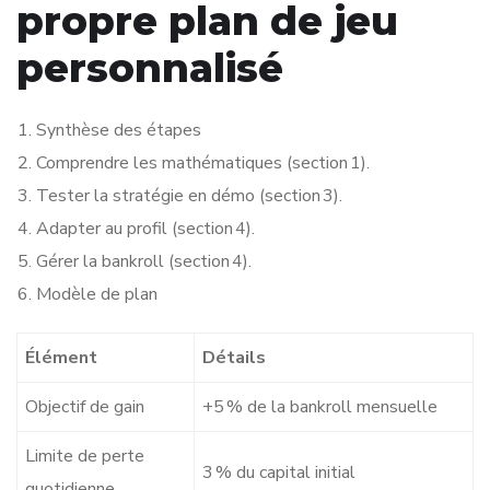
propre plan de jeu
personnalisé
Synthèse des étapes
Comprendre les mathématiques (section 1).
Tester la stratégie en démo (section 3).
Adapter au profil (section 4).
Gérer la bankroll (section 4).
Modèle de plan
Élément
Détails
Objectif de gain
+5 % de la bankroll mensuelle
Limite de perte
3 % du capital initial
quotidienne