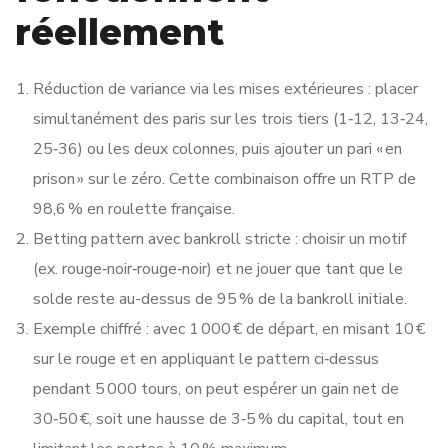
réellement
Réduction de variance via les mises extérieures : placer
simultanément des paris sur les trois tiers (1‑12, 13‑24,
25‑36) ou les deux colonnes, puis ajouter un pari « en
prison » sur le zéro. Cette combinaison offre un RTP de
98,6 % en roulette française.
Betting pattern avec bankroll stricte : choisir un motif
(ex. rouge‑noir‑rouge‑noir) et ne jouer que tant que le
solde reste au-dessus de 95 % de la bankroll initiale.
Exemple chiffré : avec 1 000 € de départ, en misant 10 €
sur le rouge et en appliquant le pattern ci‑dessus
pendant 5 000 tours, on peut espérer un gain net de
30‑50 €, soit une hausse de 3‑5 % du capital, tout en