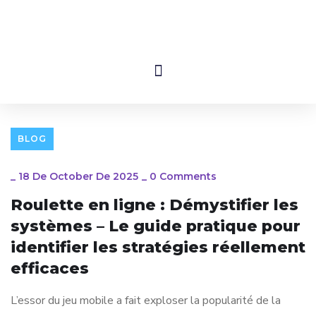
Resilience Academy
BLOG
_
18 De October De 2025
_
0 Comments
Roulette en ligne : Démystifier les
systèmes – Le guide pratique pour
identifier les stratégies réellement
efficaces
L’essor du jeu mobile a fait exploser la popularité de la