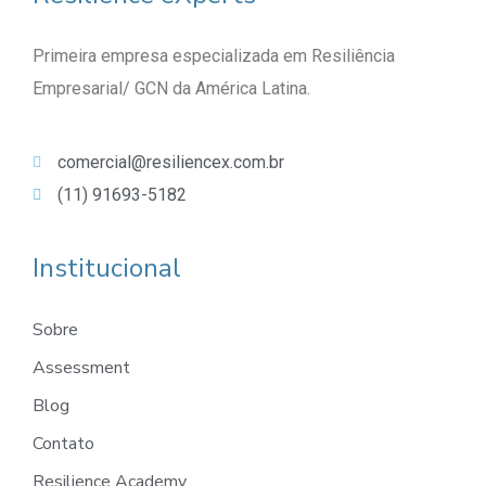
Primeira empresa especializada em Resiliência
Empresarial/ GCN da América Latina.
comercial@resiliencex.com.br
(11) 91693-5182
Institucional
Sobre
Assessment
Blog
Contato
Resilience Academy