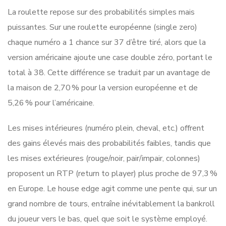
La roulette repose sur des probabilités simples mais
puissantes. Sur une roulette européenne (single zero)
chaque numéro a 1 chance sur 37 d’être tiré, alors que la
version américaine ajoute une case double zéro, portant le
total à 38. Cette différence se traduit par un avantage de
la maison de 2,70 % pour la version européenne et de
5,26 % pour l’américaine.
Les mises intérieures (numéro plein, cheval, etc.) offrent
des gains élevés mais des probabilités faibles, tandis que
les mises extérieures (rouge/noir, pair/impair, colonnes)
proposent un RTP (return to player) plus proche de 97,3 %
en Europe. Le house edge agit comme une pente qui, sur un
grand nombre de tours, entraîne inévitablement la bankroll
du joueur vers le bas, quel que soit le système employé.