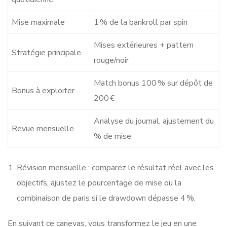
Mise maximale
1 % de la bankroll par spin
Mises extérieures + pattern
Stratégie principale
rouge/noir
Match bonus 100 % sur dépôt de
Bonus à exploiter
200 €
Analyse du journal, ajustement du
Revue mensuelle
% de mise
Révision mensuelle : comparez le résultat réel avec les
objectifs, ajustez le pourcentage de mise ou la
combinaison de paris si le drawdown dépasse 4 %.
En suivant ce canevas, vous transformez le jeu en une