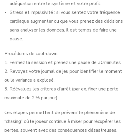
adéquation entre le système et votre profil.
Stress et impulsivité : si vous sentez votre fréquence
cardiaque augmenter ou que vous prenez des décisions
sans analyser les données, il est temps de faire une
pause.
Procédures de cool‑down
1. Fermez la session et prenez une pause de 30 minutes.
2. Revoyez votre journal de jeu pour identifier le moment
où la variance a explosé.
3. Réévaluez les critères d’arrêt (par ex. fixer une perte
maximale de 2 % par jour).
Ces étapes permettent de prévenir le phénomène de
“chasing” où le joueur continue à miser pour récupérer les
pertes, souvent avec des conséquences désastreuses.