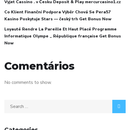
Vyjet Cassino . v Česku Deposit & Play mercurcasino1.cz
Co Klient Finanční Podpora Výběr Chová Se Pera57
Kasino Poskytuje Stars — český trh Get Bonus Now
Loyauté Rendre La Pareille Et Haut Placé Programme
Informatique Olympe _ République française Get Bonus
Now
Comentários
No comments to show.
Categories