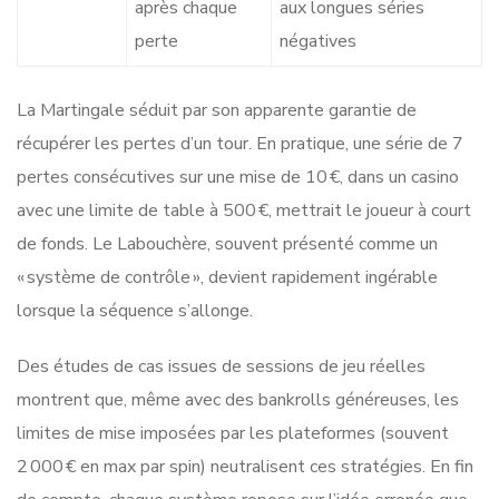
après chaque
aux longues séries
perte
négatives
La Martingale séduit par son apparente garantie de
récupérer les pertes d’un tour. En pratique, une série de 7
pertes consécutives sur une mise de 10 €, dans un casino
avec une limite de table à 500 €, mettrait le joueur à court
de fonds. Le Labouchère, souvent présenté comme un
« système de contrôle », devient rapidement ingérable
lorsque la séquence s’allonge.
Des études de cas issues de sessions de jeu réelles
montrent que, même avec des bankrolls généreuses, les
limites de mise imposées par les plateformes (souvent
2 000 € en max par spin) neutralisent ces stratégies. En fin