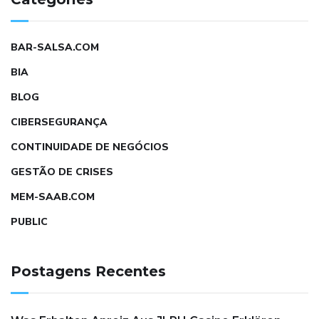
BAR-SALSA.COM
BIA
BLOG
CIBERSEGURANÇA
CONTINUIDADE DE NEGÓCIOS
GESTÃO DE CRISES
MEM-SAAB.COM
PUBLIC
Postagens Recentes