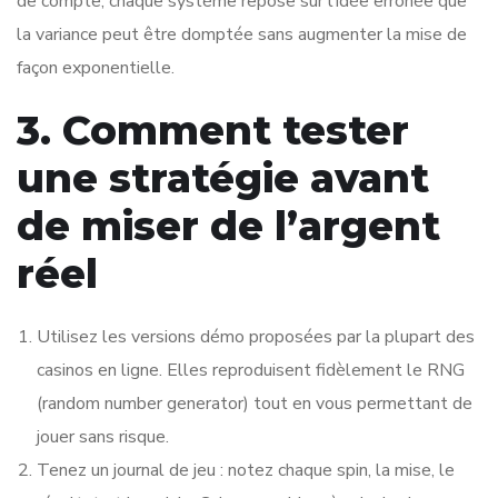
de compte, chaque système repose sur l’idée erronée que
la variance peut être domptée sans augmenter la mise de
façon exponentielle.
3. Comment tester
une stratégie avant
de miser de l’argent
réel
Utilisez les versions démo proposées par la plupart des
casinos en ligne. Elles reproduisent fidèlement le RNG
(random number generator) tout en vous permettant de
jouer sans risque.
Tenez un journal de jeu : notez chaque spin, la mise, le