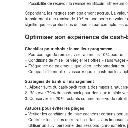
– Possibilité de recevoir la remise en Bitcoin, Ethereum ou
Cependant, les risques sont également accrus. La valeur d
transformant une remise de 10 € en une perte de valeur 
signifie que les protections du joueur (par exemple, les
Optimiser son expérience de cash‑b
Checklist pour choisir le meilleur programme
– Pourcentage de remise : viser au moins 10 % pour un i
– Conditions de mise : privilégier les offres « sans wager 
– Fréquence de paiement : quotidien, hebdomadaire ou 
– Compatibilité mobile : s’assurer que le cash‑back s’app
Stratégies de bankroll management
1. Allouer 10 % du cash‑back reçu à des mises à haut risque
2. Réserver 70 % du cash‑back pour des jeux à faible varia
3. Conserver les 20 % restants comme réserve de retrait in
Astuces pour éviter les pièges
– Vérifier les conditions de mise cachées : certains bonu
– Contrôler les limites de retrait : certains sites imposent
– Utiliser un suivi personnel des sessions (chronomètre, j