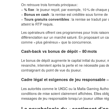
On retrouve trois formats principaux :
–
% fixe
: le joueur reçoit, par exemple, 10 % de chaque p
–
Bonus en cash
: la remise est créditée sous forme de 
–
Tours gratuits convertibles
: la remise se traduit pa
atteint le RTP requis.
Les opérateurs offrent ces programmes pour trois raisons
différenciation sur un marché saturé. En proposant un cash
comme « plus généreux » que la concurrence.
Cash‑back vs bonus de dépôt – 80 mots
Le bonus de dépôt augmente le capital initial du joueur,
revanche, intervient après la perte et ne nécessite pas d
contraignant du point de vue du joueur.
Cadre légal et exigences de jeu responsable –
Les autorités comme le UKGC ou la Malta Gaming Authori
conditions de mise soient clairement affichées. Elles obl
messages de jeu responsable lorsqu’un joueur utilise ré
La psychologie du « sentiment d’as