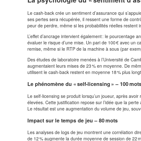
Le cash‑back crée un sentiment d’assurance qui s’appuie s
ses pertes sera récupérée, il ressent une forme de contr
peur de perdre, même si les probabilités réelles restent
L’effet d’ancrage intervient également : le pourcentage a
évaluer le risque d’une mise. Un pari de 100 € avec un 
remise, même si le RTP de la machine à sous (par exem
Des études de laboratoire menées à l’Université de Cam
augmentaient leurs mises de 23 % en moyenne. De même,
utilisent le cash‑back restent en moyenne 18 % plus long
Le phénomène du « self‑licensing » – 100 mot
Le self‑licensing se produit lorsqu’un joueur, après avoir
élevées. Cette justification repose sur l’idée que la pert
Le résultat est une augmentation du volume de jeu, souven
Impact sur le temps de jeu – 80 mots
Les analyses de logs de jeu montrent une corrélation di
de 12 % augmente la durée moyenne de session de 22 min