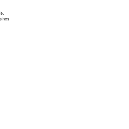
le,
sinos