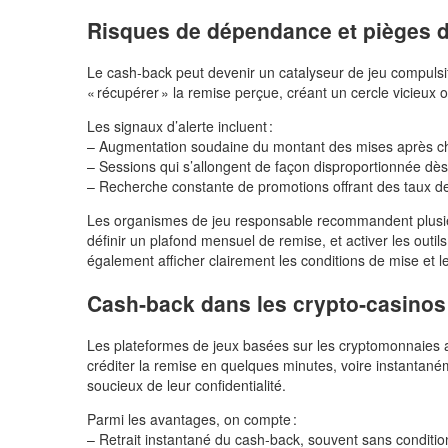
Risques de dépendance et pièges d
Le cash‑back peut devenir un catalyseur de jeu compulsif.
« récupérer » la remise perçue, créant un cercle vicieux 
Les signaux d’alerte incluent :
– Augmentation soudaine du montant des mises après c
– Sessions qui s’allongent de façon disproportionnée dès
– Recherche constante de promotions offrant des taux de
Les organismes de jeu responsable recommandent plusieu
définir un plafond mensuel de remise, et activer les outi
également afficher clairement les conditions de mise et les 
Cash‑back dans les crypto‑casinos :
Les plateformes de jeux basées sur les cryptomonnaies a
créditer la remise en quelques minutes, voire instantanéme
soucieux de leur confidentialité.
Parmi les avantages, on compte :
– Retrait instantané du cash‑back, souvent sans conditio