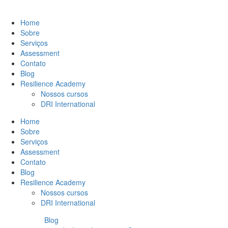
Home
Sobre
Serviços
Assessment
Contato
Blog
Resilience Academy
Nossos cursos
DRI International
Home
Sobre
Serviços
Assessment
Contato
Blog
Resilience Academy
Nossos cursos
DRI International
Blog