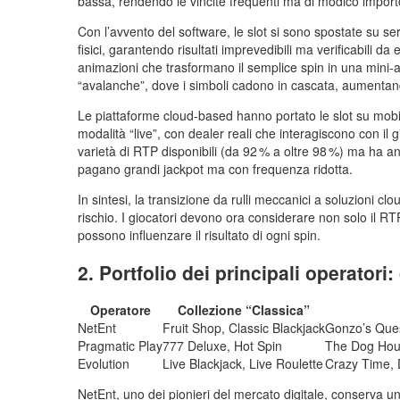
bassa, rendendo le vincite frequenti ma di modico import
Con l’avvento del software, le slot si sono spostate su s
fisici, garantendo risultati imprevedibili ma verificabili da
animazioni che trasformano il semplice spin in una mini
“avalanche”, dove i simboli cadono in cascata, aumentando l
Le piattaforme cloud‑based hanno portato le slot su mobi
modalità “live”, con dealer reali che interagiscono con il
varietà di RTP disponibili (da 92 % a oltre 98 %) ma ha anc
pagano grandi jackpot ma con frequenza ridotta.
In sintesi, la transizione da rulli meccanici a soluzioni c
rischio. I giocatori devono ora considerare non solo il RT
possono influenzare il risultato di ogni spin.
2. Portfolio dei principali operatori
Operatore
Collezione “Classica”
NetEnt
Fruit Shop, Classic Blackjack
Gonzo’s Ques
Pragmatic Play
777 Deluxe, Hot Spin
The Dog Hous
Evolution
Live Blackjack, Live Roulette
Crazy Time, 
NetEnt, uno dei pionieri del mercato digitale, conserva una