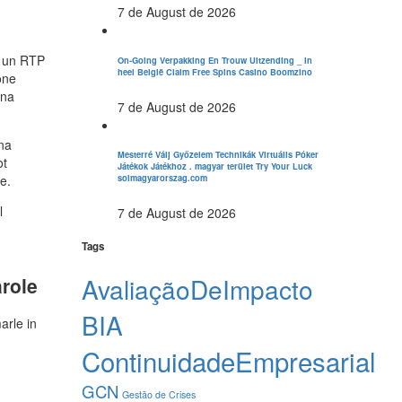
7 de August de 2026
e un RTP
On-Going Verpakking En Trouw Uitzending _ in
heel België Claim Free Spins Casino Boomzino
one
una
7 de August de 2026
ina
Mesterré Válj Győzelem Technikák Virtuális Póker
ot
Játékok Játékhoz . magyar terület Try Your Luck
e.
solmagyarorszag.com
l
7 de August de 2026
Tags
AvaliaçãoDeImpacto
arole
BIA
arle in
ContinuidadeEmpresarial
GCN
Gestão de Crises