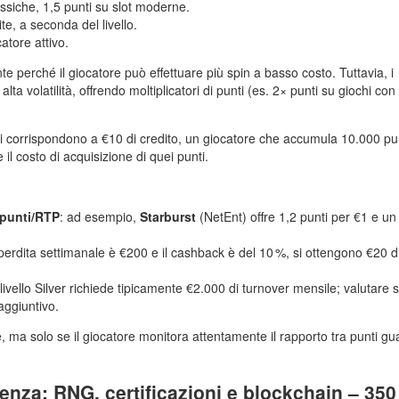
assiche, 1,5 punti su slot moderne.
ite, a seconda del livello.
catore attivo.
e perché il giocatore può effettuare più spin a basso costo. Tuttavia, i
 volatilità, offrendo moltiplicatori di punti (es. 2× punti su giochi co
nti corrispondono a €10 di credito, un giocatore che accumula 10.000 pun
l costo di acquisizione di quei punti.
 punti/RTP
: ad esempio,
Starburst
(NetEnt) offre 1,2 punti per €1 e u
 perdita settimanale è €200 e il cashback è del 10 %, si ottengono €20 di
 livello Silver richiede tipicamente €2.000 di turnover mensile; valutare s
aggiuntivo.
e, ma solo se il giocatore monitora attentamente il rapporto tra punti gu
renza: RNG, certificazioni e blockchain – 350