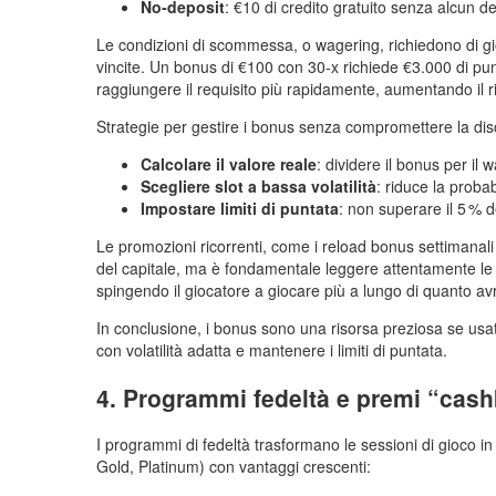
No‑deposit
: €10 di credito gratuito senza alcun d
Le condizioni di scommessa, o wagering, richiedono di gi
vincite. Un bonus di €100 con 30‑x richiede €3.000 di punt
raggiungere il requisito più rapidamente, aumentando il ri
Strategie per gestire i bonus senza compromettere la disci
Calcolare il valore reale
: dividere il bonus per il
Scegliere slot a bassa volatilità
: riduce la probab
Impostare limiti di puntata
: non superare il 5 % d
Le promozioni ricorrenti, come i reload bonus settimanali
del capitale, ma è fondamentale leggere attentamente le s
spingendo il giocatore a giocare più a lungo di quanto av
In conclusione, i bonus sono una risorsa preziosa se usati
con volatilità adatta e mantenere i limiti di puntata.
4. Programmi fedeltà e premi “cashb
I programmi di fedeltà trasformano le sessioni di gioco in 
Gold, Platinum) con vantaggi crescenti: