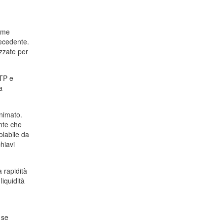
come
ecedente.
zzate per
RTP e
a
onimato.
ente che
olabile da
hiavi
 rapidità
liquidità
 se