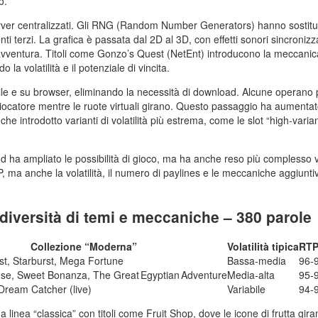
o.
erver centralizzati. Gli RNG (Random Number Generators) hanno sostituito
 enti terzi. La grafica è passata dal 2D al 3D, con effetti sonori sincronizz
‑avventura. Titoli come Gonzo’s Quest (NetEnt) introducono la meccanic
a volatilità e il potenziale di vincita.
le e su browser, eliminando la necessità di download. Alcune operano 
 giocatore mentre le ruote virtuali girano. Questo passaggio ha aumentat
he introdotto varianti di volatilità più estrema, come le slot “high‑vari
loud ha ampliato le possibilità di gioco, ma ha anche reso più complesso v
P, ma anche la volatilità, il numero di paylines e le meccaniche aggiunti
: diversità di temi e meccaniche – 380 parole
Collezione “Moderna”
Volatilità tipica
RTP
t, Starburst, Mega Fortune
Bassa‑media
96‑
e, Sweet Bonanza, The Great Egyptian Adventure
Media‑alta
95‑
Dream Catcher (live)
Variabile
94‑
 linea “classica” con titoli come Fruit Shop, dove le icone di frutta gir