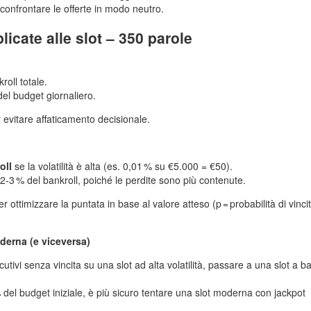
onfrontare le offerte in modo neutro.
icate alle slot – 350 parole
roll totale.
del budget giornaliero.
r evitare affaticamento decisionale.
oll
se la volatilità è alta (es. 0,01 % su €5.000 = €50).
 2‑3 % del bankroll, poiché le perdite sono più contenute.
er ottimizzare la puntata in base al valore atteso (p = probabilità di vinci
derna (e viceversa)
tivi senza vincita su una slot ad alta volatilità, passare a una slot a b
 % del budget iniziale, è più sicuro tentare una slot moderna con jackpot