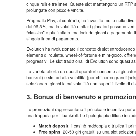
cinque rulli e tre linee. Queste slot mantengono un RTP st
prolungate con piccole vincite.
Pragmatic Play, al contrario, ha investito molto nella di
del 96,5 %, ma la volatilità è alta: i giocatori possono v
“classica” è più limitata, ma include giochi a pagamento f
singola linea di pagamento.
Evolution ha rivoluzionato il concetto di slot introducend
elementi di roulette, wheel‑of‑fortune e mini‑gioco, offr
progressivi. Le slot tradizionali di Evolution sono quasi a
La varietà offerta da questi operatori consente al giocatore
bankroll) e slot ad alta volatilità (per chi cerca grandi j
selezionare giochi la cui volatilità non superi il livello di r
3. Bonus di benvenuto e promozioni 
Le promozioni rappresentano il principale incentivo per 
una trappola per il bankroll. Le tipologie più diffuse inclu
Match deposit
: il casinò raddoppia o triplica il p
Free spins
: 20‑50 giri gratuiti su una slot selezion