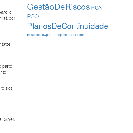
GestãoDeRiscos
PCN
vare le
PCO
ilità per
PlanosDeContinuidade
Resilience eXperts
Resposta a incidentes
ntato).
e parte
nte,
re slot
, Silver,