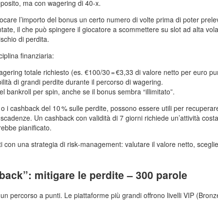
eposito, ma con wagering di 40‑x.
ocare l’importo del bonus un certo numero di volte prima di poter prele
ate, il che può spingere il giocatore a scommettere su slot ad alta volat
schio di perdita.
plina finanziaria:
 wagering totale richiesto (es. €100/30 = €3,33 di valore netto per euro pu
ilità di grandi perdite durante il percorso di wagering.
el bankroll per spin, anche se il bonus sembra “illimitato”.
 o i cashback del 10 % sulle perdite, possono essere utili per recuperar
cadenze. Un cashback con validità di 7 giorni richiede un’attività costa
rebbe pianificato.
 con una strategia di risk‑management: valutare il valore netto, sceglie
ack”: mitigare le perdite – 300 parole
un percorso a punti. Le piattaforme più grandi offrono livelli VIP (Bronze